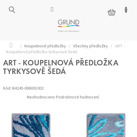
Přejít
na
NÁKUPNÍ
obsah
KOŠÍK
Domů
/
Koupelnové předložky
/
Všechny předložky
/
ART -
Koupelnová předložka tyrkysově šedá
ART - KOUPELNOVÁ PŘEDLOŽKA
TYRKYSOVĚ ŠEDÁ
Kód:
B4245-006001002
Průměrné
Neohodnoceno
Podrobnosti hodnocení
hodnocení
produktu
je
0,0
z 5
hvězdiček.