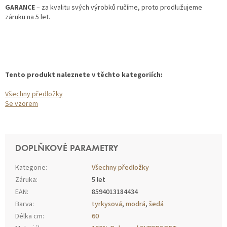
GARANCE
– za kvalitu svých výrobků ručíme, proto prodlužujeme
záruku na 5 let.
Tento produkt naleznete v těchto kategoriích:
Všechny předložky
Se vzorem
DOPLŇKOVÉ PARAMETRY
Kategorie
:
Všechny předložky
Záruka
:
5 let
EAN
:
8594013184434
Barva
:
tyrkysová
,
modrá
,
šedá
Délka cm
:
60