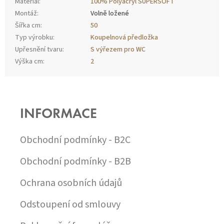
Materiál
:
100% Polyacryl SUPERSOFT
Montáž
:
Volně ložené
Šířka cm
:
50
Typ výrobku
:
Koupelnová předložka
Upřesnění tvaru
:
S výřezem pro WC
Výška cm
:
2
Z
Á
P
INFORMACE
A
T
Í
Obchodní podmínky - B2C
Obchodní podmínky - B2B
Ochrana osobních údajů
Odstoupení od smlouvy