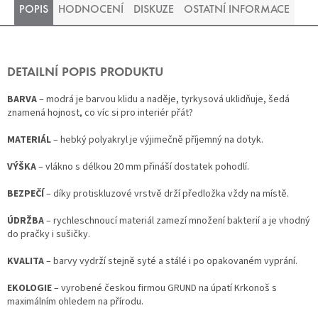
POPIS
HODNOCENÍ
DISKUZE
OSTATNÍ INFORMACE
DETAILNÍ POPIS PRODUKTU
BARVA
– modrá je barvou klidu a naděje, tyrkysová uklidňuje, šedá
znamená hojnost, co víc si pro interiér přát?
MATERIÁL
– hebký polyakryl je výjimečně příjemný na dotyk.
VÝŠKA
– vlákno s délkou 20 mm přináší dostatek pohodlí.
BEZPEČÍ
– díky protiskluzové vrstvě drží předložka vždy na místě.
ÚDRŽBA
– rychleschnoucí materiál zamezí množení bakterií a je vhodný
do pračky i sušičky.
KVALITA
– barvy vydrží stejně syté a stálé i po opakovaném vyprání.
EKOLOGIE
– vyrobené českou firmou GRUND na úpatí Krkonoš s
maximálním ohledem na přírodu.