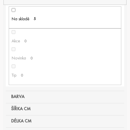
Í
P
R
Na skladě
5
O
D
U
K
Akce
0
T
Ů
Novinka
0
Tip
0
BARVA
ŠÍŘKA CM
DÉLKA CM