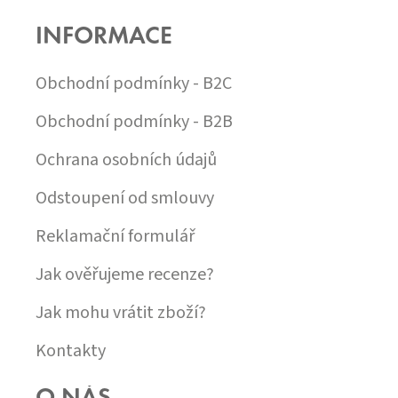
P
P
R
INFORMACE
A
V
T
K
Í
Y
Obchodní podmínky - B2C
V
Ý
Obchodní podmínky - B2B
P
I
Ochrana osobních údajů
S
U
Odstoupení od smlouvy
Reklamační formulář
Jak ověřujeme recenze?
Jak mohu vrátit zboží?
Kontakty