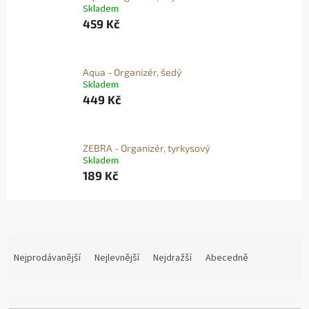
Skladem
459 Kč
Aqua - Organizér, šedý
Skladem
449 Kč
ZEBRA - Organizér, tyrkysový
Skladem
189 Kč
Ř
A
Nejprodávanější
Nejlevnější
Nejdražší
Abecedně
Z
E
N