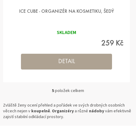
ICE CUBE - ORGANIZÉR NA KOSMETIKU, ŠEDÝ
SKLADEM
259 Kč
DETAIL
5
položek celkem
O
V
L
Zvláště ženy ocení přehled a pořádek ve svých drobných osobních
Á
věcech nejen v
koupelně
.
Organizéry
a různé
nádoby
vám efektivně
D
zajistí stabilní odkládací prostory.
A
C
Z
Í
Á