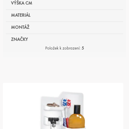
VÝŠKA CM
MATERIÁL
MONTÁŽ
ZNAČKY
Položek k zobrazení:
5
V
Ý
P
I
S
P
R
O
D
U
K