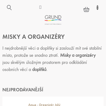
Přejít
na
NÁKUPNÍ
obsah
KOŠÍK
MISKY A ORGANIZÉRY
I nejdrobnější věci a doplňky si zaslouží mít své stabilní
místo, protože se snadno ztratí.
Misky a organizéry
jsou skvělým úložným prostorem pro odkládání
osobních věcí a
doplňků
.
NEJPRODÁVANĚJŠÍ
Aqua - Organizér, bílý