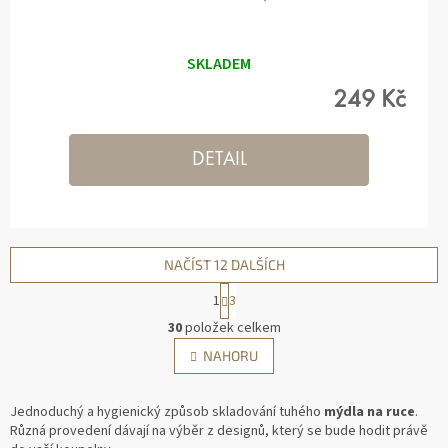
SKLADEM
249 Kč
DETAIL
NAČÍST 12 DALŠÍCH
1
3
O
30
položek celkem
V
S
NAHORU
L
T
Á
R
D
Á
Jednoduchý a hygienický způsob skladování tuhého
mýdla na ruce
.
A
N
Různá provedení dávají na výběr z designů, který se bude hodit právě
C
K