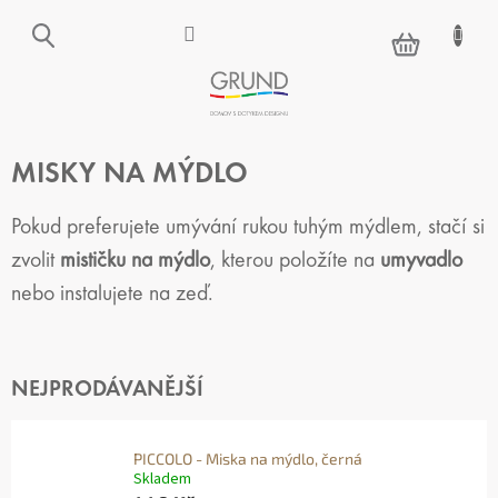
Přejít
na
NÁKUPNÍ
obsah
KOŠÍK
MISKY NA MÝDLO
Pokud preferujete umývání rukou tuhým mýdlem, stačí si
zvolit
mističku na mýdlo
, kterou položíte na
umyvadlo
nebo instalujete na zeď.
NEJPRODÁVANĚJŠÍ
PICCOLO - Miska na mýdlo, černá
Skladem