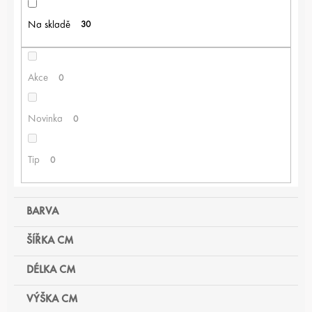
P
R
Na skladě
30
O
D
U
K
Akce
0
T
Ů
Novinka
0
Tip
0
BARVA
ŠÍŘKA CM
DÉLKA CM
VÝŠKA CM