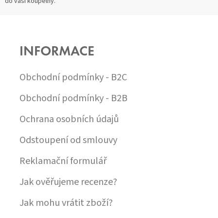
do vaší koupelny.
Í
O
P
V
Z
Á
R
N
V
Á
Í
K
P
Y
INFORMACE
A
V
T
Ý
Í
Obchodní podmínky - B2C
P
I
S
Obchodní podmínky - B2B
U
Ochrana osobních údajů
Odstoupení od smlouvy
Reklamační formulář
Jak ověřujeme recenze?
Jak mohu vrátit zboží?