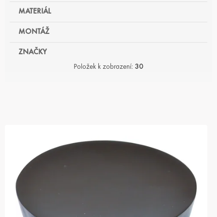
MATERIÁL
MONTÁŽ
ZNAČKY
Položek k zobrazení:
30
V
Ý
P
I
S
P
R
O
D
U
K
T