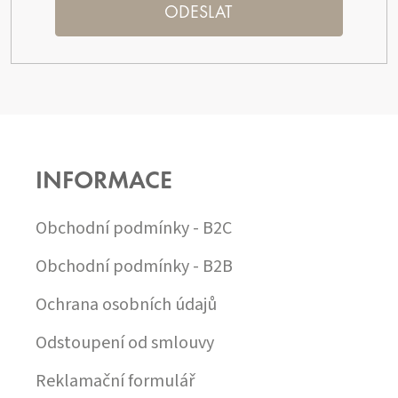
ODESLAT
Z
Á
P
INFORMACE
A
T
Í
Obchodní podmínky - B2C
Obchodní podmínky - B2B
Ochrana osobních údajů
Odstoupení od smlouvy
Reklamační formulář