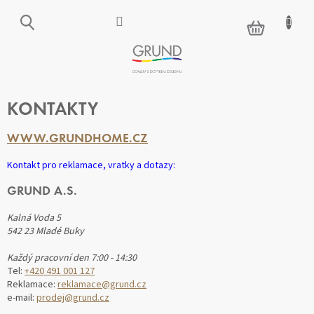
Přejít
na
NÁKUPNÍ
obsah
KOŠÍK
KONTAKTY
WWW.GRUNDHOME.CZ
Kontakt pro reklamace, vratky a dotazy:
GRUND A.S.
Kalná Voda 5
542 23 Mladé Buky
Každý pracovní den 7:00 - 14:30
Tel:
+420 491 001 127
Reklamace:
reklamace@grund.cz
e-mail:
prodej@grund.cz