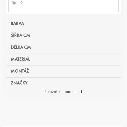
Tip
0
BARVA
ŠÍŘKA CM
DÉLKA CM
MATERIÁL
MONTÁŽ
ZNAČKY
Položek k zobrazení:
1
V
Ý
P