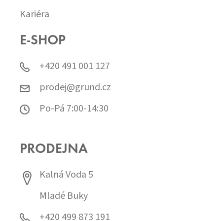
Kariéra
E-SHOP
+420 491 001 127
prodej@grund.cz
Po-Pá 7:00-14:30
PRODEJNA
Kalná Voda 5
Mladé Buky
+420 499 873 191