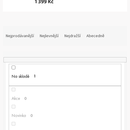
1 399 Kč
Ř
A
Nejprodávanější
Nejlevnější
Nejdražší
Abecedně
Z
E
N
Í
P
R
Na skladě
1
O
D
U
K
Akce
0
T
Ů
Novinka
0