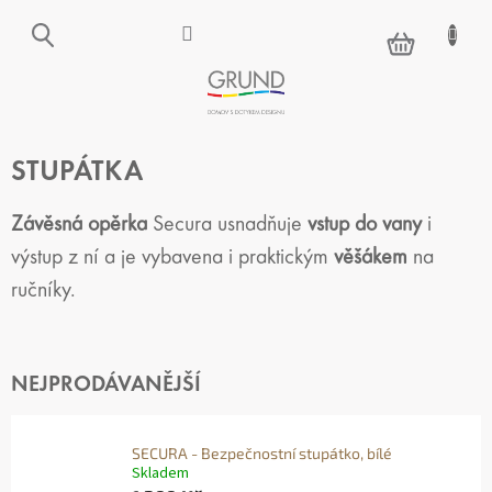
Přejít
na
NÁKUPNÍ
obsah
KOŠÍK
STUPÁTKA
Závěsná
opěrka
Secura usnadňuje
vstup do vany
i
výstup z ní a je vybavena i praktickým
věšákem
na
ručníky.
NEJPRODÁVANĚJŠÍ
SECURA - Bezpečnostní stupátko, bílé
Skladem