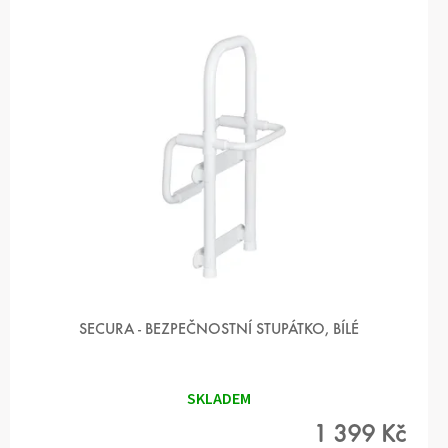
I
S
P
R
O
D
U
K
T
Ů
SECURA - BEZPEČNOSTNÍ STUPÁTKO, BÍLÉ
SKLADEM
1 399 Kč