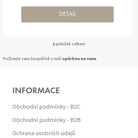
DETAIL
1
položek celkem
O
V
L
Požívejte vanu bezpěčně s naší
opěrkou na vanu
.
Á
D
Z
A
Á
C
P
Í
INFORMACE
A
P
T
R
Í
V
Obchodní podmínky - B2C
K
Y
Obchodní podmínky - B2B
V
Ý
Ochrana osobních údajů
P