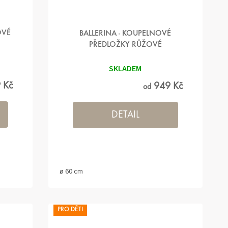
OVÉ
BALLERINA - KOUPELNOVÉ
PŘEDLOŽKY RŮŽOVÉ
SKLADEM
 Kč
949 Kč
od
DETAIL
ø 60 cm
PRO DĚTI