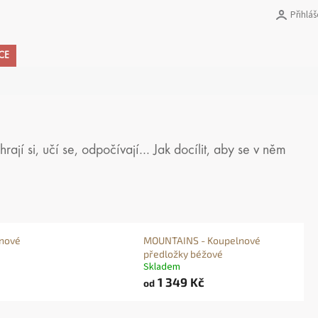
Přihláš
Nákupní
CE
košík
hrají si, učí se, odpočívají… Jak docílit, aby se v něm
lnové
MOUNTAINS - Koupelnové
předložky béžové
Skladem
1 349 Kč
od