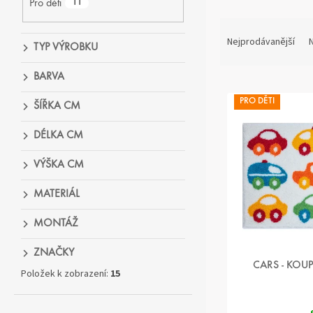
Pro děti
11
Ř
A
Nejprodávanější
N
TYP VÝROBKU
Z
E
BARVA
V
N
Ý
Í
PRO DĚTI
ŠÍŘKA CM
P
P
I
R
DÉLKA CM
S
O
P
D
VÝŠKA CM
R
U
O
K
MATERIÁL
D
T
U
MONTÁŽ
Ů
K
ZNAČKY
T
CARS - KOU
Ů
Položek k zobrazení:
15