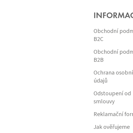
P
A
INFORMA
T
Í
Obchodní podm
B2C
Obchodní podm
B2B
Ochrana osobn
údajů
Odstoupení od
smlouvy
Reklamační for
Jak ověřujeme