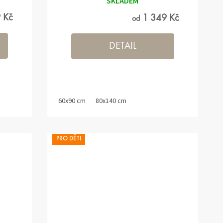
SKLADEM
 Kč
1 349 Kč
od
DETAIL
60x90 cm
80x140 cm
PRO DĚTI