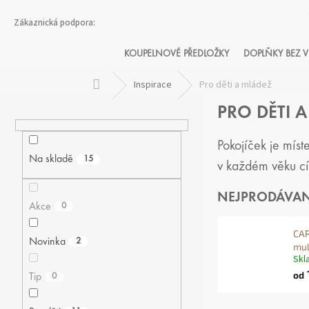
Přejít
na
obsah
KOUPELNOVÉ PŘEDLOŽKY
DOPLŇKY BEZ V
Domů
Inspirace
Pro děti a mládež
P
PRO DĚTI 
O
S
T
Pokojíček je míst
R
Na skladě
15
v každém věku cít
A
N
NEJPRODÁVAN
N
Akce
0
Í
CAR
P
Novinka
2
mul
A
Skl
N
od
Tip
0
E
L