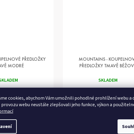
OUPELNOVÉ PŘEDLOŽKY
MOUNTAINS - KOUPELNO
AVĚ MODRÉ
PŘEDLOŽKY TMAVĚ BÉŽOV
SKLADEM
SKLADEM
1 349 Kč
1 349
od
od
me cookies, abychom Vám umožnili pohodlné prohlížení webu a d
 provozu webu neustále zlepšovali jeho funkce, výkon a použiteln
DETAIL
DETAIL
formací
avení
Souh