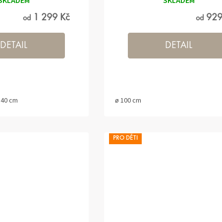
SKLADEM
SKLADEM
1 299 Kč
929
od
od
DETAIL
DETAIL
140 cm
ø 100 cm
PRO DĚTI