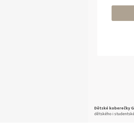
Dětské koberečky 
dětského i studentsk
Z
Á