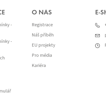
R
Á
V
N
K
Í
CE
O NÁS
E-S
Y
V
Ý
ínky -
Registrace
P
I
Náš příběh
S
ínky -
U
EU projekty
Pro média
ích
Kariéra
mulář