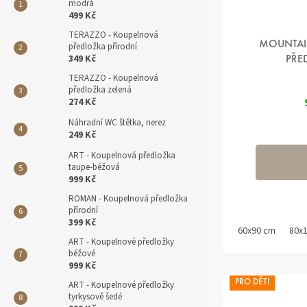
modrá
499 Kč
TERAZZO - Koupelnová
MOUNTAI
předložka přírodní
349 Kč
PŘE
TERAZZO - Koupelnová
Prům
předložka zelená
hodn
274 Kč
produ
je
5,0
Náhradní WC štětka, nerez
z 5
249 Kč
hvězd
ART - Koupelnová předložka
taupe-béžová
999 Kč
ROMAN - Koupelnová předložka
přírodní
399 Kč
60x90 cm
80x
ART - Koupelnové předložky
béžové
999 Kč
PRO DĚTI
ART - Koupelnové předložky
tyrkysově šedé