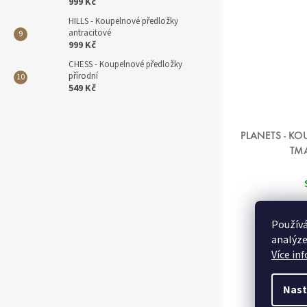
999 Kč
HILLS - Koupelnové předložky
antracitové
999 Kč
CHESS - Koupelnové předložky
přírodní
549 Kč
PLANETS - K
TM
Používá
analýze
Více in
Nast