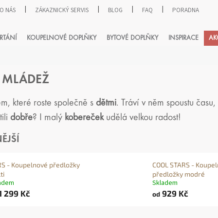
O NÁS
ZÁKAZNICKÝ SERVIS
BLOG
FAQ
PORADNA
HLEDAT
RTÁNÍ
KOUPELNOVÉ DOPLŇKY
BYTOVÉ DOPLŇKY
INSPIRACE
AK
A MLÁDEŽ
em, které roste společně s
dětmi
. Tráví v něm spoustu času, 
ili
dobře
? I malý
kobereček
udělá velkou radost!
ĚJŠÍ
S - Koupelnové předložky
COOL STARS - Koupe
ti
předložky modré
adem
Skladem
1 299 Kč
929 Kč
od