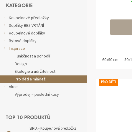
Přeskočit
kategorie
KATEGORIE
Koupelnové předložky
Doplňky BEZ VRTÁNÍ
Koupelnové doplňky
Bytové doplňky
Inspirace
Funkčnost a pohodlí
60x90 cm
80x
Design
Ekologie a udržitelnost
Pro děti a mládež
PRO DĚTI
Akce
Výprodej – poslední kusy
TOP 10 PRODUKTŮ
SIRIA - Koupelnová předložka