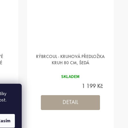
VÉ
RÝBRCOUL - KRUHOVÁ PŘEDLOŽKA
É
KRUH 80 CM, ŠEDÁ
SKLADEM
 Kč
1 199 Kč
íky
ost.
DETAIL
lasím