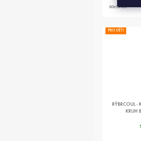
60x90 cm
PRO DĚTI
RÝBRCOUL -
KRUH 