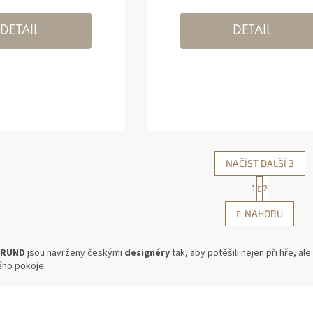
DETAIL
DETAIL
NAČÍST DALŠÍ 3
1
2
O
V
NAHORU
L
S
Á
T
D
R
GRUND
jsou navrženy českými
designéry
tak, aby potěšili nejen při hře, al
Á
A
ého pokoje.
N
C
K
Í
O
P
V