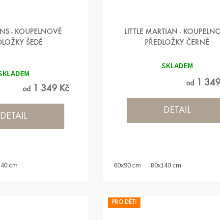
NS - KOUPELNOVÉ
LITTLE MARTIAN - KOUPELN
DLOŽKY ŠEDÉ
PŘEDLOŽKY ČERNÉ
ěrné
SKLADEM
ocení
ktu
SKLADEM
1 349
od
1 349 Kč
od
iček.
DETAIL
DETAIL
140 cm
60x90 cm
80x140 cm
PRO DĚTI