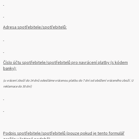
Adresa spotřebitele/spotřebitelů:
Číslo účtu spotřebitele/spotřebitelů pro navrácení platby (s kódem
banky):
(u vrácení zboží do 14 dnů odesíláme vrácenou platbu do 7 dní od obdžení vráceného zboží. U
reklamace do 30 dní)
Podpis spotřebitele/spotřebitelů (pouze pokud je tento formulář