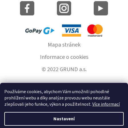
Mapa stránek
Informace o cookies
© 2022 GRUND a.s.
Používáme cookies, abychom Vám umožnili pohodlné
Vytvořil Shoptet
prohlížení webu a díky analýze provozu webu neustále
zlepšovali jeho funkce, výkon a použitelnost.
Více informací
Copyright 2026
GrundHome.cz
. Všechna práva vyhrazena.
Nastavení