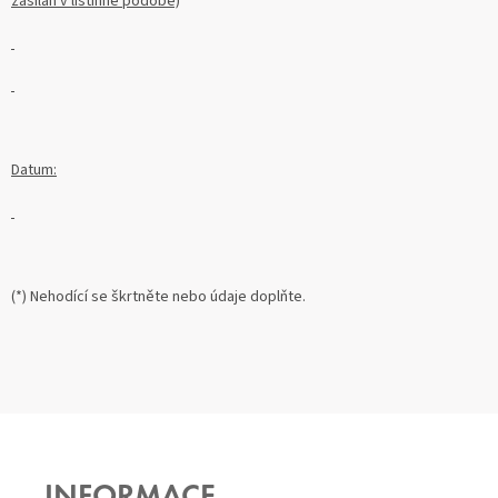
zasílán v listinné podobě)
Datum:
(*) Nehodící se škrtněte nebo údaje doplňte.
Z
Á
P
INFORMACE
A