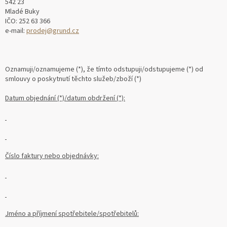
542 23
Mladé Buky
IČO: 252 63 366
e-mail:
prodej@grund.cz
Oznamuji/oznamujeme (*), že tímto odstupuji/odstupujeme (*) od
smlouvy o poskytnutí těchto služeb/zboží (*)
Datum objednání (*)/datum obdržení (*):
Číslo faktury nebo objednávky:
Jméno a příjmení spotřebitele/spotřebitelů: