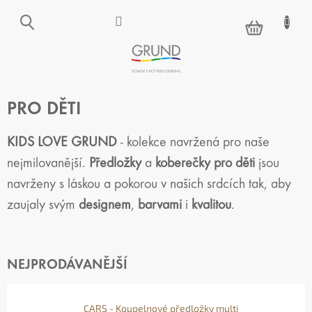
Přejít
na
NÁKUPNÍ
obsah
KOŠÍK
PRO DĚTI
KIDS LOVE GRUND
- kolekce navržená pro naše
nejmilovanější.
Předložky
a
koberečky pro děti
jsou
navrženy s láskou a pokorou v našich srdcích tak, aby
zaujaly svým
designem
,
barvami
i
kvalitou
.
NEJPRODÁVANĚJŠÍ
CARS - Koupelnové předložky multi