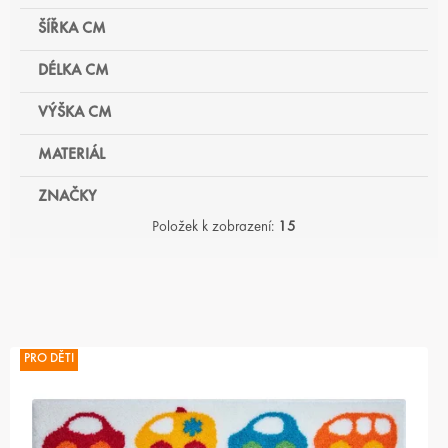
ŠÍŘKA CM
DÉLKA CM
VÝŠKA CM
MATERIÁL
ZNAČKY
Položek k zobrazení:
15
V
Ý
P
I
PRO DĚTI
S
P
R
O