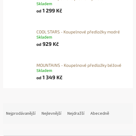
Skladem
1 299 Kč
od
COOL STARS - Koupelnové předložky modré
Skladem
929 Kč
od
MOUNTAINS - Koupelnové předložky béžové
Skladem
1 349 Kč
od
Ř
A
Nejprodávanější
Nejlevnější
Nejdražší
Abecedně
Z
E
N