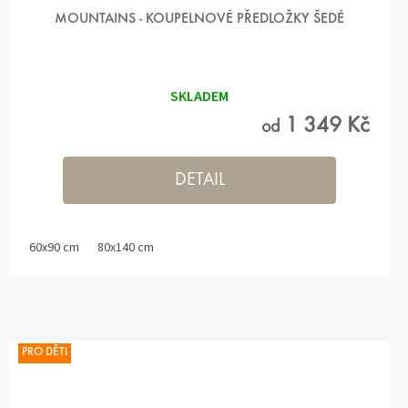
MOUNTAINS - KOUPELNOVÉ PŘEDLOŽKY ŠEDÉ
Průměrné
hodnocení
produktu
SKLADEM
je
5,0
1 349 Kč
od
z 5
hvězdiček.
DETAIL
60x90 cm
80x140 cm
PRO DĚTI