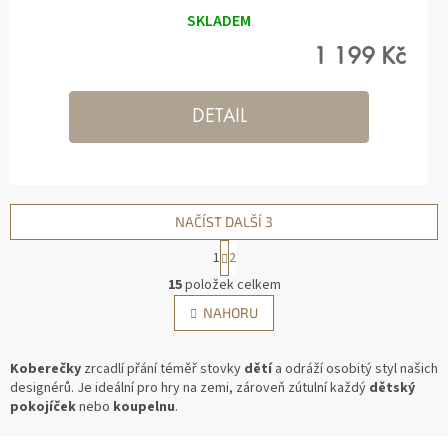
SKLADEM
1 199 Kč
DETAIL
NAČÍST DALŠÍ 3
1
2
O
15
položek celkem
V
S
NAHORU
L
T
Á
R
D
Á
Koberečky
zrcadlí přání téměř stovky
dětí
a odráží osobitý styl našich
A
N
designérů. Je ideální pro hry na zemi, zároveň zútulní každý
dětský
C
K
pokojíček
nebo
koupelnu
.
Í
O
P
V
Z
Á
R