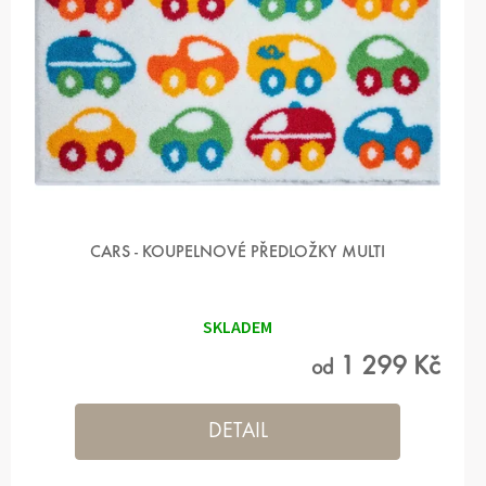
D
U
K
T
Ů
CARS - KOUPELNOVÉ PŘEDLOŽKY MULTI
SKLADEM
1 299 Kč
od
DETAIL