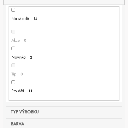
Í
P
R
Na skladě
15
O
D
U
K
Akce
0
T
Ů
Novinka
2
Tip
0
Pro děti
11
TYP VÝROBKU
BARVA