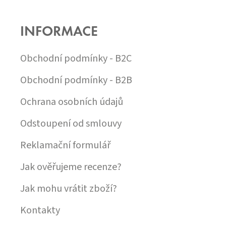
N
V
Á
Í
K
P
Y
INFORMACE
A
V
T
Ý
Í
Obchodní podmínky - B2C
P
I
S
Obchodní podmínky - B2B
U
Ochrana osobních údajů
Odstoupení od smlouvy
Reklamační formulář
Jak ověřujeme recenze?
Jak mohu vrátit zboží?
Kontakty