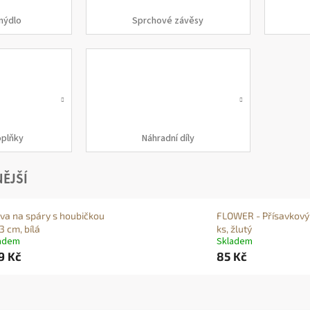
mýdlo
Sprchové závěsy
oplňky
Náhradní díly
ĚJŠÍ
va na spáry s houbičkou
FLOWER - Přísavkový
3 cm, bílá
ks, žlutý
adem
Skladem
9 Kč
85 Kč