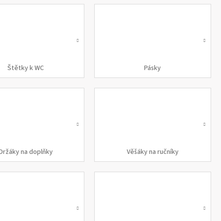
Štětky k WC
Pásky
Držáky na doplňky
Věšáky na ručníky