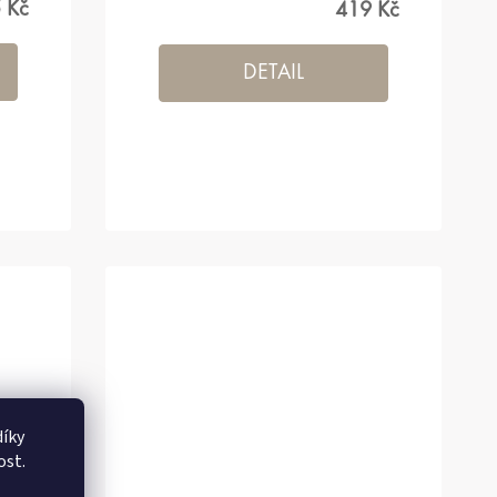
 Kč
419 Kč
DETAIL
íky
ost.