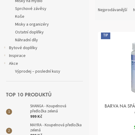
Misky na mýdlo
Ř
Sprchové závěsy
A
Nejprodávanější
N
Z
Koše
E
Misky a organizéry
V
N
Ostatní doplňky
Ý
Í
TIP
Náhradní díly
P
P
Bytové doplňky
I
R
S
Inspirace
O
P
D
Akce
R
U
Výprodej – poslední kusy
O
K
D
T
U
Ů
K
TOP 10 PRODUKTŮ
T
SHANGA - Koupelnová
BARVA NA SPÁ
Ů
předložka zelená
999 Kč
MAYRA - Koupelnová předložka
zelená