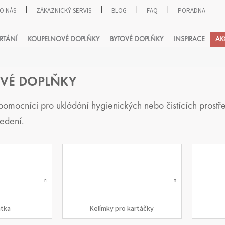
O NÁS
ZÁKAZNICKÝ SERVIS
BLOG
FAQ
PORADNA
HLEDAT
RTÁNÍ
KOUPELNOVÉ DOPLŇKY
BYTOVÉ DOPLŇKY
INSPIRACE
AK
VÉ DOPLŇKY
pomocníci pro ukládání hygienických nebo čistících prostř
edení.
tka
Kelímky pro kartáčky