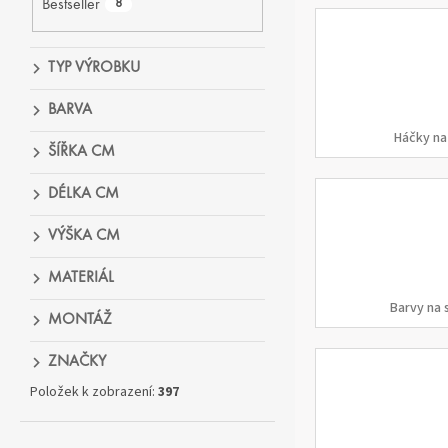
Bestseller
8
TYP VÝROBKU
BARVA
Háčky na
ŠÍŘKA CM
DÉLKA CM
VÝŠKA CM
MATERIÁL
Barvy na 
MONTÁŽ
ZNAČKY
Položek k zobrazení:
397