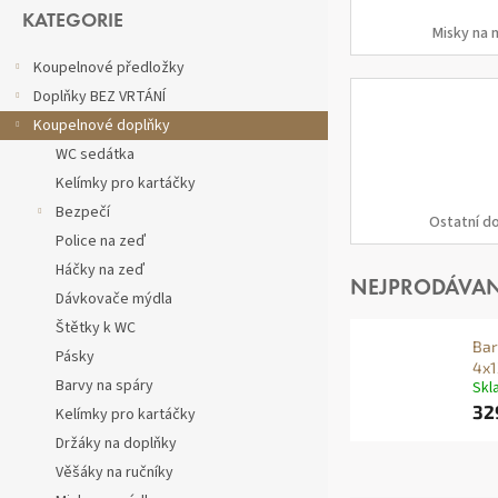
Přeskočit
kategorie
KATEGORIE
Misky na 
Koupelnové předložky
Doplňky BEZ VRTÁNÍ
Koupelnové doplňky
WC sedátka
Kelímky pro kartáčky
Bezpečí
Ostatní d
Police na zeď
Háčky na zeď
NEJPRODÁVAN
Dávkovače mýdla
Štětky k WC
Bar
Pásky
4x1
Barvy na spáry
Skl
32
Kelímky pro kartáčky
Držáky na doplňky
Věšáky na ručníky