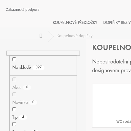
Přejít
na
obsah
KOUPELNOVÉ PŘEDLOŽKY
DOPLŇKY BEZ V
Domů
Koupelnové doplňky
P
KOUPELNO
O
S
T
Nepostradatelní 
R
Na skladě
397
designovém prov
A
N
N
Akce
0
Í
P
Novinka
0
A
N
Tip
4
E
WC sedá
L