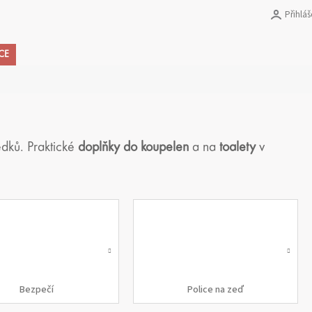
Přihláš
Nákupní
CE
košík
edků. Praktické
doplňky do koupelen
a na
toalety
v
Bezpečí
Police na zeď