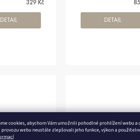
329 Kč
85
DETAIL
DETAIL
me cookies, abychom Vám umožnili pohodlné prohlížení webu a d
 provozu webu neustále zlepšovali jeho funkce, výkon a použiteln
formací