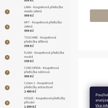
899 Kč
LANA - Koupelnová předložka
reseda zelená
999 Kč
ART - Koupelnová předložka
zelená
999 Kč
TOUCHME - Koupelnová
předložka stříbrná
399 Kč
FLASH - Koupelnová předložka
modrá
399 Kč
CONCORDIA - Koupelnová
předložka rubínová
999 Kč
Colani 1 - Koupelnové
předložky antracitové
2 499 Kč
Používá
VOGUE - Koupelnové předložky
analýze
přírodní
Více in
1 099 Kč