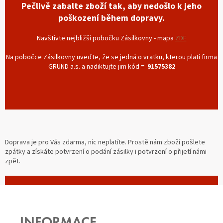
Pečlivě zabalte zboží tak, aby nedošlo k jeho
poškození během dopravy.
Navštivte nejbližší pobočku Zásilkovny - mapa
ZDE
Na pobočce Zásilkovny uveďte, že se jedná o vratku, kterou platí firma
GRUND a.s. a nadiktujte jim kód =
91575382
Doprava je pro Vás zdarma, nic neplatíte. Prostě nám zboží pošlete
zpátky a získáte potvrzení o podání zásilky i potvrzení o přijetí námi
zpět.
Z
Á
P