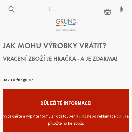
Přejít
na
NÁKUPNÍ
obsah
KOŠÍK
JAK MOHU VÝROBKY VRÁTIT?
VRACENÍ ZBOŽÍ
JE HRAČKA - A JE ZDARMA!
Jak to funguje?
DŮLEŽITÉ INFORMACE!
Vytiskněte a vyplňte formulář odstoupení (
ZDE
) nebo reklamace (
ZDE
) a
přiložte ho ke zboží.