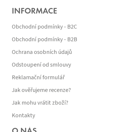
P
INFORMACE
A
T
Í
Obchodní podmínky - B2C
Obchodní podmínky - B2B
Ochrana osobních údajů
Odstoupení od smlouvy
Reklamační formulář
Jak ověřujeme recenze?
Jak mohu vrátit zboží?
Kontakty
O NÁS