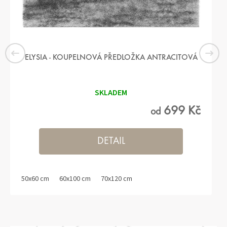
J
V
Y
Š
ELYSIA - KOUPELNOVÁ PŘEDLOŽKA ANTRACITOVÁ
Š
Í
K
SKLADEM
V
699 Kč
od
A
L
DETAIL
I
T
Y
50x60 cm
60x100 cm
70x120 cm
U
Ž
O