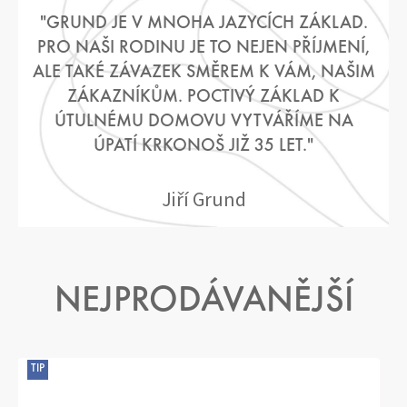
D
"GRUND JE V MNOHA JAZYCÍCH ZÁKLAD.
R
PRO NAŠI RODINU JE TO NEJEN PŘÍJMENÍ,
O
ALE TAKÉ ZÁVAZEK SMĚREM K VÁM, NAŠIM
K
ZÁKAZNÍKŮM. POCTIVÝ ZÁKLAD K
U
ÚTULNÉMU DOMOVU VYTVÁŘÍME NA
1
ÚPATÍ KRKONOŠ JIŽ 35 LET."
9
9
Jiří Grund
0
NEJPRODÁVANĚJŠÍ
TIP