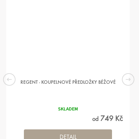
REGENT - KOUPELNOVÉ PŘEDLOŽKY BÉŽOVÉ
Průměrné
hodnocení
produktu
SKLADEM
je
4,9
749 Kč
od
z 5
hvězdiček.
DETAIL