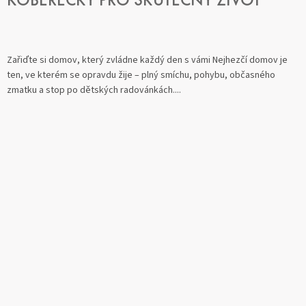
KOBEREČKY PRO SKUTEČNÝ ŽIVOT
Zařiďte si domov, který zvládne každý den s vámi Nejhezčí domov je
ten, ve kterém se opravdu žije – plný smíchu, pohybu, občasného
zmatku a stop po dětských radovánkách....