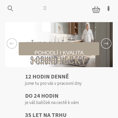
Přejít
na
NÁKUPNÍ
obsah
KOŠÍK
Předchozí
Násled
V
Y
R
VŠUDE DOBŘE. DOMA
Á
POHODLÍ I KVALITA
B
S GRUND NEJLÉPE.
KOBEREČKY
Í
M
PRO VÁŠ
12 HODIN DENNĚ
E
DOMOV
jsme tu pro vás v pracovní dny
K
O
DO 24 HODIN
U
je váš balíček na cestě k vám
P
E
35 LET NA TRHU