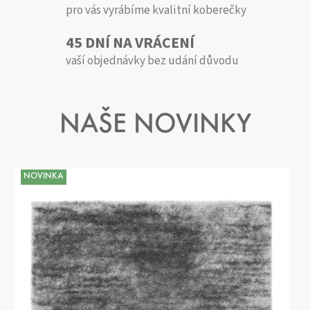
L
pro vás vyrábíme kvalitní koberečky
N
45 DNÍ NA VRÁCENÍ
O
vaší objednávky bez udání důvodu
V
É
K
NAŠE NOVINKY
O
B
E
NOVINKA
R
E
Č
K
Y
N
E