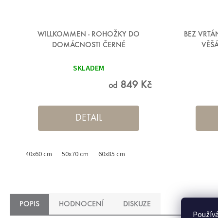
WILLKOMMEN - ROHOŽKY DO
BEZ VRTÁ
DOMÁCNOSTI ČERNÉ
VĚŠÁ
SKLADEM
849 Kč
od
DETAIL
40x60 cm
50x70 cm
60x85 cm
POPIS
HODNOCENÍ
DISKUZE
Používá