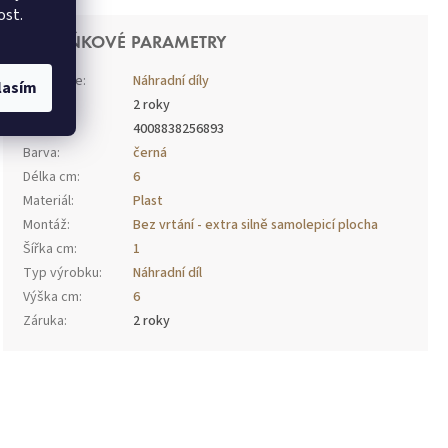
ost.
DOPLŇKOVÉ PARAMETRY
Kategorie
:
Náhradní díly
lasím
Záruka
:
2 roky
EAN
:
4008838256893
Barva
:
černá
Délka cm
:
6
Materiál
:
Plast
Montáž
:
Bez vrtání - extra silně samolepicí plocha
Šířka cm
:
1
Typ výrobku
:
Náhradní díl
Výška cm
:
6
Záruka
:
2 roky