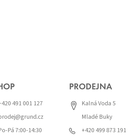
HOP
PRODEJNA
+420 491 001 127
Kalná Voda 5
prodej@grund.cz
Mladé Buky
Po-Pá 7:00-14:30
+420 499 873 191