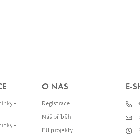
CE
O NÁS
E-S
ínky -
Registrace
Náš příběh
ínky -
EU projekty