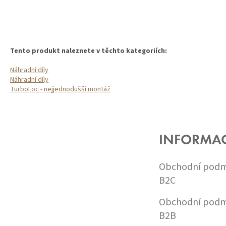
Tento produkt naleznete v těchto kategoriích:
Náhradní díly
Náhradní díly
TurboLoc - nejjednodušší montáž
Z
Á
P
A
INFORMA
T
Í
Obchodní podm
B2C
Obchodní podm
B2B