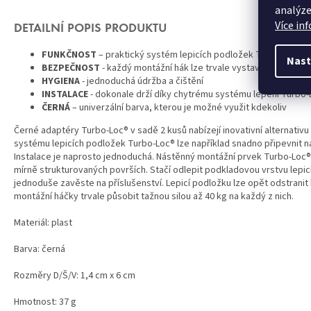
analýze
Více in
DETAILNÍ POPIS PRODUKTU
FUNKČNOST
– praktický systém lepicích podložek Turbo-Loc® s
Nast
BEZPEČNOST
- každý montážní hák lze trvale vystavit tahové síl
HYGIENA
- jednoduchá údržba a čištění
INSTALACE
- dokonale drží díky chytrému systému lepení Turbo-
ČERNÁ
– univerzální barva, kterou je možné využit kdekoliv
Černé adaptéry Turbo-Loc® v sadě 2 kusů nabízejí inovativní alternat
systému lepicích podložek Turbo-Loc® lze například snadno připevnit n
Instalace je naprosto jednoduchá. Nástěnný montážní prvek Turbo-Loc® j
mírně strukturovaných površích. Stačí odlepit podkladovou vrstvu lepicí
jednoduše zavěste na příslušenství. Lepicí podložku lze opět odstranit
montážní háčky trvale působit tažnou silou až 40 kg na každý z nich.
Materiál: plast
Barva: černá
Rozměry D/Š/V: 1,4 cm x 6 cm
Hmotnost: 37 g