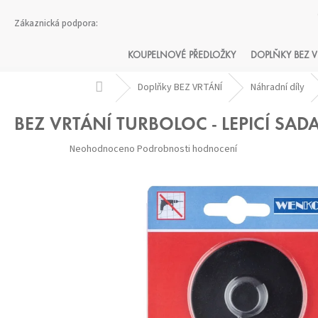
Přejít
na
obsah
KOUPELNOVÉ PŘEDLOŽKY
DOPLŇKY BEZ V
Domů
Doplňky BEZ VRTÁNÍ
Náhradní díly
BEZ VRTÁNÍ TURBOLOC - LEPICÍ SAD
Průměrné
Neohodnoceno
Podrobnosti hodnocení
hodnocení
produktu
je
0,0
z 5
hvězdiček.