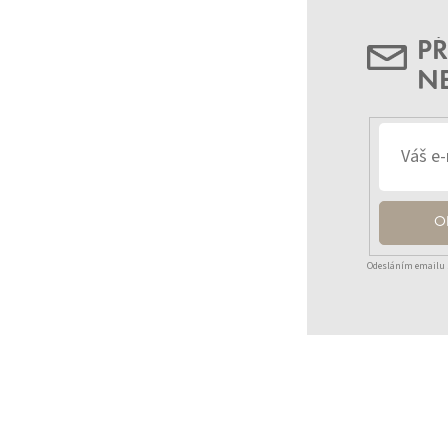
PŘ
N
O
Odesláním emailu 