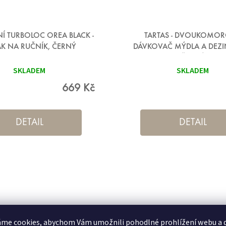
NÍ TURBOLOC OREA BLACK -
TARTAS - DVOUKOMO
K NA RUČNÍK, ČERNÝ
DÁVKOVAČ MÝDLA A DEZI
ČERNÝ
SKLADEM
SKLADEM
669 Kč
DETAIL
DETAIL
me cookies, abychom Vám umožnili pohodlné prohlížení webu a d