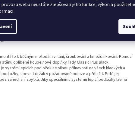
 provozu webu neustále zlepšovali jeho funkce, výkon a použiteln
formací
e silnou přilnavostí ke všem hladkým a mírně strukturovaným povrchům
avení
Souh
e až 40 kg
Loc ®
ivu montáže k běžným metodám vrtání, šroubování a hmoždinkování. Pomocí
a stěnu oblíbené koupelnové doplňky řady Classic Plus Black.
e systém lepicích podložek se silnou přilnavostí na všech hladkých a
 podložky, upevnit držák v požadované poloze a přitlačit. Poté jej
 bez zanechání zbytků. Díky speciálnímu systému lepicí podložky lze na