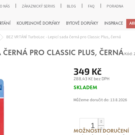
O NÁS
ZÁKAZNICKÝ SERVIS
BLOG
FAQ
PORADNA
HLEDAT
RTÁNÍ
KOUPELNOVÉ DOPLŇKY
BYTOVÉ DOPLŇKY
INSPIRACE
AK
BEZ VRTÁNÍ TurboLoc - Lepicí sada černá pro Classic Plus, černá
A ČERNÁ PRO CLASSIC PLUS, ČERNÁ
Kód:
349 Kč
288,43 Kč bez DPH
Měrná
SKLADEM
cena:
Můžeme doručit do:
13.8.2026
MOŽNOSTI DORUČENÍ