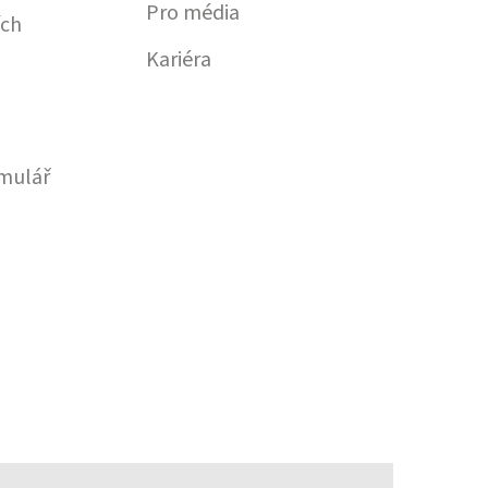
Pro média
ích
Kariéra
mulář