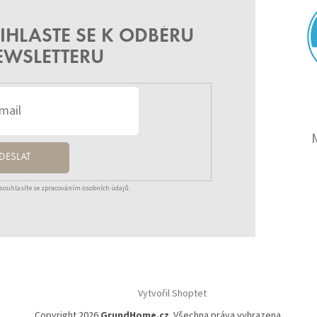
IHLASTE SE K ODBĚRU
EWSLETTERU
DESLAT
souhlasíte se zpracováním osobních údajů.
Vytvořil Shoptet
Copyright 2026
GrundHome.cz
. Všechna práva vyhrazena.