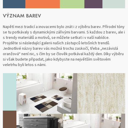
VÝZNAM BAREV
Napětí mezi tradicí a inovacemi bylo znát i z výběru barev. Přírodní tóny
se tu potkávaly s dynamickými zářivými barvami. S každou z barev, ale i
s trendy materiálů a motivů, se můžete setkat i v naší nabídce.
Projděte si následující galerii našich zástupců letošních trendů.
Jednotlivé názvy barev vás možná trochu zaskočí, třeba „nezávislá
oranžová“ není nic, s čím by se člověk potkával každý den. Díky výběru
si však budete připadat, jako kdybyste na největším světovém
veletrhu byli letos s námi.