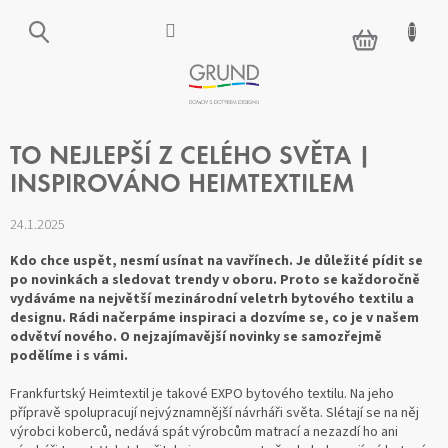
Přejít
na
NÁKUPNÍ
obsah
KOŠÍK
TO NEJLEPŠÍ Z CELÉHO SVĚTA |
INSPIROVÁNO HEIMTEXTILEM
24.1.2025
Kdo chce uspět, nesmí usínat na vavřínech. Je důležité pídit se
po novinkách a sledovat trendy v oboru. Proto se každoročně
vydáváme na největší mezinárodní veletrh bytového textilu a
designu. Rádi načerpáme inspiraci a dozvíme se, co je v našem
odvětví nového. O nejzajímavější novinky se samozřejmě
podělíme i s vámi.
Frankfurtský Heimtextil je takové EXPO bytového textilu. Na jeho
přípravě spolupracují nejvýznamnější návrháři světa. Slétají se na něj
výrobci koberců, nedává spát výrobcům matrací a nezazdí ho ani