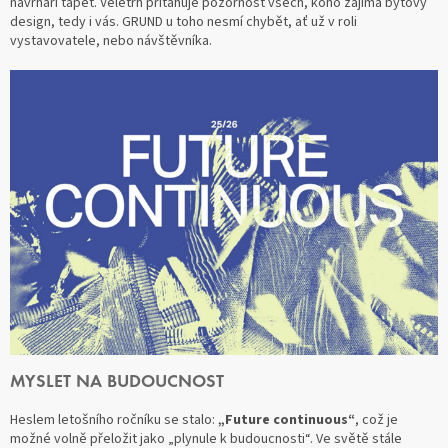
návrháři tapet. Veletrh přitahuje pozornost všech, koho zajímá bytový
design, tedy i vás. GRUND u toho nesmí chybět, ať už v roli
vystavovatele, nebo návštěvníka.
MYSLET NA BUDOUCNOST
Heslem letošního ročníku se stalo:
„Future continuous“
, což je
možné volně přeložit jako „plynule k budoucnosti“. Ve světě stále