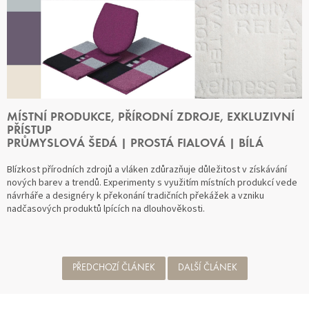
MÍSTNÍ PRODUKCE, PŘÍRODNÍ ZDROJE, EXKLUZIVNÍ
PŘÍSTUP
PRŮMYSLOVÁ ŠEDÁ | PROSTÁ FIALOVÁ | BÍLÁ
Blízkost přírodních zdrojů a vláken zdůrazňuje důležitost v získávání
nových barev a trendů. Experimenty s využitím místních produkcí vede
návrháře a designéry k překonání tradičních překážek a vzniku
nadčasových produktů lpících na dlouhověkosti.
PŘEDCHOZÍ ČLÁNEK
DALŠÍ ČLÁNEK
Z