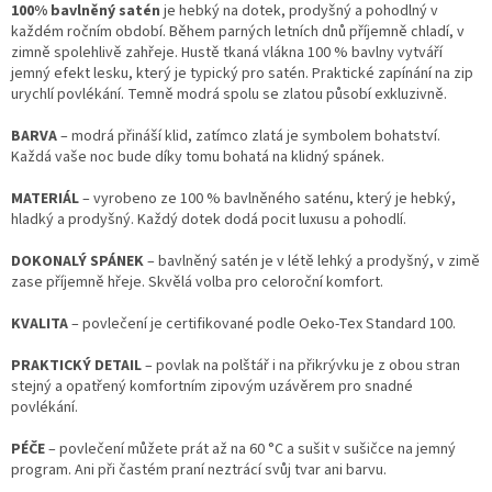
100% bavlněný satén
je hebký na dotek, prodyšný a pohodlný v
každém ročním období. Během parných letních dnů příjemně chladí, v
zimně spolehlivě zahřeje. Hustě tkaná vlákna 100 % bavlny vytváří
jemný efekt lesku, který je typický pro satén. Praktické zapínání na zip
urychlí povlékání. Temně modrá spolu se zlatou působí exkluzivně.
BARVA
– modrá přináší klid, zatímco zlatá je symbolem bohatství.
Každá vaše noc bude díky tomu bohatá na klidný spánek.
MATERIÁL
– vyrobeno ze 100 % bavlněného saténu, který je hebký,
hladký a prodyšný. Každý dotek dodá pocit luxusu a pohodlí.
DOKONALÝ SPÁNEK
– bavlněný satén je v létě lehký a prodyšný, v zimě
zase příjemně hřeje. Skvělá volba pro celoroční komfort.
KVALITA
– povlečení je certifikované podle Oeko-Tex Standard 100.
PRAKTICKÝ DETAIL
– povlak na polštář i na přikrývku je z obou stran
stejný a opatřený komfortním zipovým uzávěrem pro snadné
povlékání.
PÉČE
– povlečení můžete prát až na 60 °C a sušit v sušičce na jemný
program. Ani při častém praní neztrácí svůj tvar ani barvu.