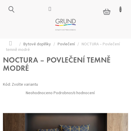
Přejít
na
NÁKUPNÍ
obsah
KOŠÍK
Domů
/
Bytové doplňky
/
Povlečení
/
NOCTURA – Povlečení
temně modré
NOCTURA – POVLEČENÍ TEMNĚ
MODRÉ
Kód:
Zvolte variantu
Průměrné
Neohodnoceno
Podrobnosti hodnocení
hodnocení
produktu
je
0,0
z 5
hvězdiček.