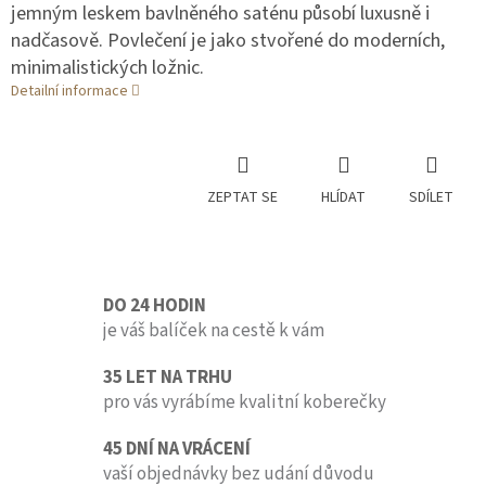
jemným leskem bavlněného saténu působí luxusně i
nadčasově. Povlečení je jako stvořené do moderních,
minimalistických ložnic.
Detailní informace
ZEPTAT SE
HLÍDAT
SDÍLET
DO 24 HODIN
je váš balíček na cestě k vám
35 LET NA TRHU
pro vás vyrábíme kvalitní koberečky
45 DNÍ NA VRÁCENÍ
vaší objednávky bez udání důvodu