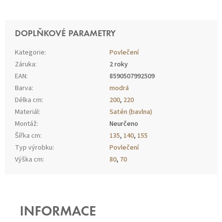
DOPLŇKOVÉ PARAMETRY
Kategorie
:
Povlečení
Záruka
:
2 roky
EAN
:
8590507992509
Barva
:
modrá
Délka cm
:
200
,
220
Materiál
:
Satén (bavlna)
Montáž
:
Neurčeno
Šířka cm
:
135
,
140
,
155
Typ výrobku
:
Povlečení
Výška cm
:
80
,
70
Z
Á
P
INFORMACE
A