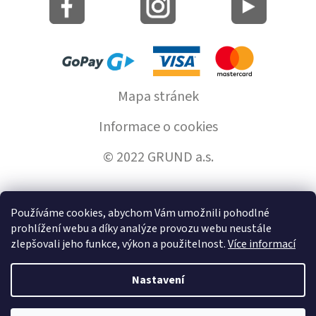
Mapa stránek
Informace o cookies
© 2022 GRUND a.s.
Používáme cookies, abychom Vám umožnili pohodlné
Vytvořil Shoptet
prohlížení webu a díky analýze provozu webu neustále
zlepšovali jeho funkce, výkon a použitelnost.
Více informací
Copyright 2026
GrundHome.cz
. Všechna práva vyhrazena.
Nastavení