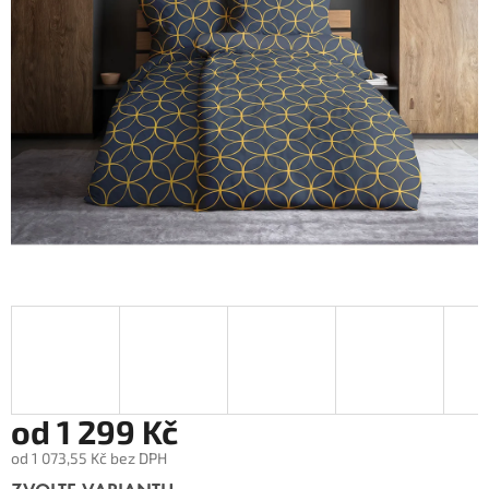
od
1 299 Kč
od
1 073,55 Kč
bez DPH
Měrná