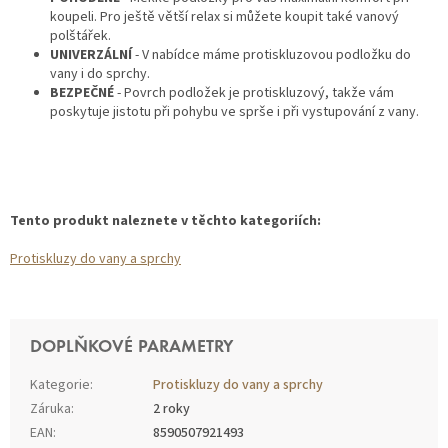
koupeli. Pro ještě větší relax si můžete koupit také vanový
polštářek.
UNIVERZÁLNÍ
- V nabídce máme protiskluzovou podložku do
vany i do sprchy.
BEZPEČNÉ
- Povrch podložek je protiskluzový, takže vám
poskytuje jistotu při pohybu ve sprše i při vystupování z vany.
Tento produkt naleznete v těchto kategoriích:
Protiskluzy do vany a sprchy
DOPLŇKOVÉ PARAMETRY
Kategorie
:
Protiskluzy do vany a sprchy
Záruka
:
2 roky
EAN
:
8590507921493