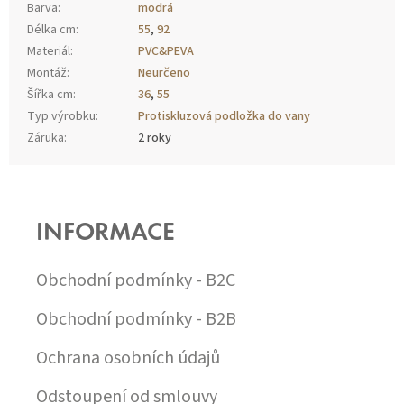
Barva
:
modrá
Délka cm
:
55
,
92
Materiál
:
PVC&PEVA
Montáž
:
Neurčeno
Šířka cm
:
36
,
55
Typ výrobku
:
Protiskluzová podložka do vany
Záruka
:
2 roky
Z
Á
P
INFORMACE
A
T
Í
Obchodní podmínky - B2C
Obchodní podmínky - B2B
Ochrana osobních údajů
Odstoupení od smlouvy