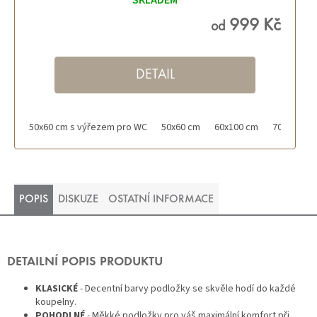
SKLADEM
999 Kč
od
DETAIL
50x60 cm s výřezem pro WC
50x60 cm
60x100 cm
70x120 cm
POPIS
DISKUZE
OSTATNÍ INFORMACE
DETAILNÍ POPIS PRODUKTU
KLASICKÉ
- Decentní barvy podložky se skvěle hodí do každé
koupelny.
POHODLNÉ
- Měkké podložky pro váš maximální komfort při