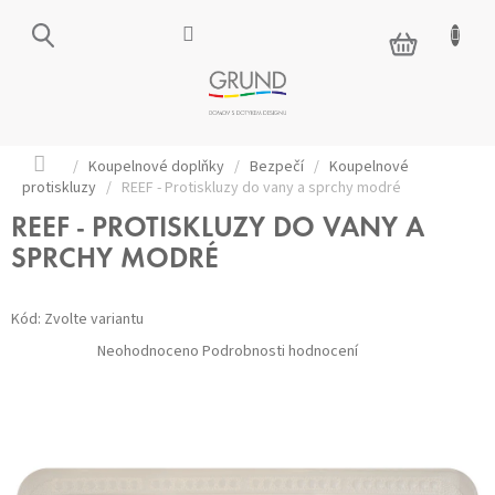
Přejít
na
NÁKUPNÍ
obsah
KOŠÍK
Domů
/
Koupelnové doplňky
/
Bezpečí
/
Koupelnové
protiskluzy
/
REEF - Protiskluzy do vany a sprchy modré
REEF - PROTISKLUZY DO VANY A
SPRCHY MODRÉ
Kód:
Zvolte variantu
Průměrné
Neohodnoceno
Podrobnosti hodnocení
hodnocení
produktu
je
0,0
z 5
hvězdiček.