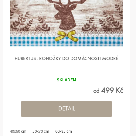
K
T
Ů
HUBERTUS - ROHOŽKY DO DOMÁCNOSTI MODRÉ
SKLADEM
499 Kč
od
DETAIL
40x60 cm
50x70 cm
60x85 cm