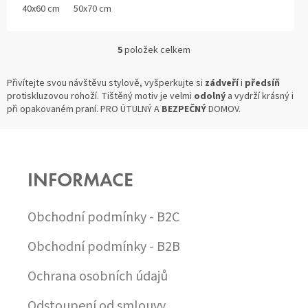
40x60 cm
50x70 cm
5
položek celkem
O
V
L
Přivítejte svou návštěvu stylově, vyšperkujte si
zádveří
i
předsíň
Á
protiskluzovou rohoží. Tištěný motiv je velmi
odolný
a vydrží krásný i
D
při opakovaném praní. PRO ÚTULNÝ A
BEZPEČNÝ
DOMOV.
A
C
Z
Í
Á
P
P
R
INFORMACE
A
V
T
K
Í
Y
Obchodní podmínky - B2C
V
Ý
Obchodní podmínky - B2B
P
I
Ochrana osobních údajů
S
U
Odstoupení od smlouvy