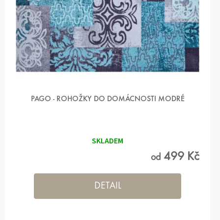
PAGO - ROHOŽKY DO DOMÁCNOSTI MODRÉ
Průměrné
hodnocení
produktu
SKLADEM
je
5,0
499 Kč
od
z 5
hvězdiček.
DETAIL