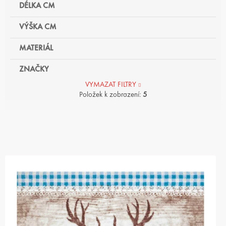
DÉLKA CM
VÝŠKA CM
MATERIÁL
ZNAČKY
VYMAZAT FILTRY
Položek k zobrazení:
5
V
Ý
P
I
S
P
R
O
D
U