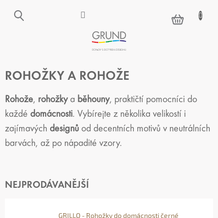
Přejít
na
NÁKUPNÍ
obsah
KOŠÍK
ROHOŽKY A ROHOŽE
Rohože
,
rohožky
a
běhouny
, praktičtí pomocníci do
každé
domácnosti
. Vybírejte z několika velikostí i
zajímavých
designů
od decentních motivů v neutrálních
barvách, až po nápadité vzory.
NEJPRODÁVANĚJŠÍ
GRILLO - Rohožky do domácnosti černé