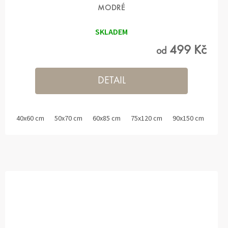
MODRÉ
SKLADEM
499 Kč
od
DETAIL
40x60 cm
50x70 cm
60x85 cm
75x120 cm
90x150 cm
60x