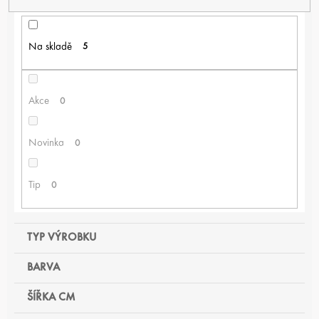
Í
P
R
Na skladě
5
O
D
U
K
Akce
0
T
Ů
Novinka
0
Tip
0
TYP VÝROBKU
BARVA
ŠÍŘKA CM