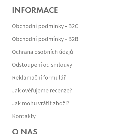
P
INFORMACE
A
T
Í
Obchodní podmínky - B2C
Obchodní podmínky - B2B
Ochrana osobních údajů
Odstoupení od smlouvy
Reklamační formulář
Jak ověřujeme recenze?
Jak mohu vrátit zboží?
Kontakty
O NÁS