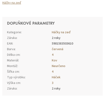
Háčky na zeď
DOPLŇKOVÉ PARAMETRY
Kategorie
:
Háčky na zeď
Záruka
:
2 roky
EAN
:
5901583503610
Barva
:
červená
Délka cm
:
4
Materiál
:
Kov
Montáž
:
Neurčeno
Šířka cm
:
4
Typ výrobku
:
Háček
Výška cm
:
3
Záruka
:
2 roky
Z
Á