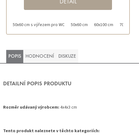
DETAIL
50x60 cm s výřezem pro WC
50x60 cm
60x100 cm
70x120 cm
POPIS
HODNOCENÍ
DISKUZE
DETAILNÍ POPIS PRODUKTU
Rozměr udávaný výrobcem:
4x4x3 cm
Tento produkt naleznete v těchto kategoriích: