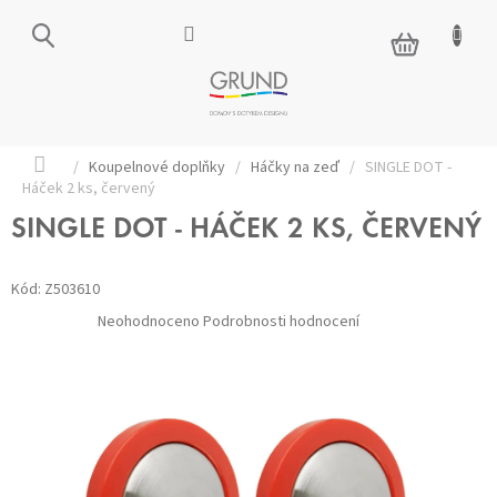
Přejít
na
NÁKUPNÍ
obsah
KOŠÍK
Domů
/
Koupelnové doplňky
/
Háčky na zeď
/
SINGLE DOT -
Háček 2 ks, červený
SINGLE DOT - HÁČEK 2 KS, ČERVENÝ
Kód:
Z503610
Průměrné
Neohodnoceno
Podrobnosti hodnocení
hodnocení
produktu
je
0,0
z 5
hvězdiček.