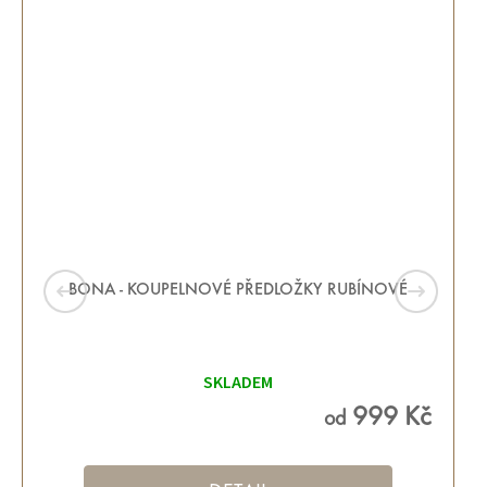
BONA - KOUPELNOVÉ PŘEDLOŽKY RUBÍNOVÉ
Průměrné
hodnocení
SKLADEM
produktu
je
5,0
999 Kč
od
z 5
hvězdiček.