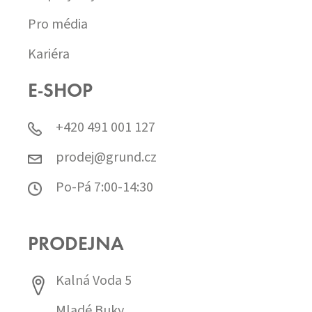
Pro média
Kariéra
E-SHOP
+420 491 001 127
prodej@grund.cz
Po-Pá 7:00-14:30
PRODEJNA
Kalná Voda 5
Mladé Buky