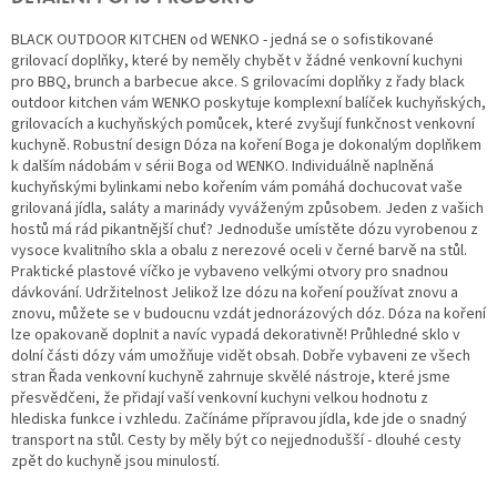
BLACK OUTDOOR KITCHEN od WENKO - jedná se o sofistikované
grilovací doplňky, které by neměly chybět v žádné venkovní kuchyni
pro BBQ, brunch a barbecue akce. S grilovacími doplňky z řady black
outdoor kitchen vám WENKO poskytuje komplexní balíček kuchyňských,
grilovacích a kuchyňských pomůcek, které zvyšují funkčnost venkovní
kuchyně. Robustní design Dóza na koření Boga je dokonalým doplňkem
k dalším nádobám v sérii Boga od WENKO. Individuálně naplněná
kuchyňskými bylinkami nebo kořením vám pomáhá dochucovat vaše
grilovaná jídla, saláty a marinády vyváženým způsobem. Jeden z vašich
hostů má rád pikantnější chuť? Jednoduše umístěte dózu vyrobenou z
vysoce kvalitního skla a obalu z nerezové oceli v černé barvě na stůl.
Praktické plastové víčko je vybaveno velkými otvory pro snadnou
dávkování. Udržitelnost Jelikož lze dózu na koření používat znovu a
znovu, můžete se v budoucnu vzdát jednorázových dóz. Dóza na koření
lze opakovaně doplnit a navíc vypadá dekorativně! Průhledné sklo v
dolní části dózy vám umožňuje vidět obsah. Dobře vybaveni ze všech
stran Řada venkovní kuchyně zahrnuje skvělé nástroje, které jsme
přesvědčeni, že přidají vaší venkovní kuchyni velkou hodnotu z
hlediska funkce i vzhledu. Začínáme přípravou jídla, kde jde o snadný
transport na stůl. Cesty by měly být co nejjednodušší - dlouhé cesty
zpět do kuchyně jsou minulostí.