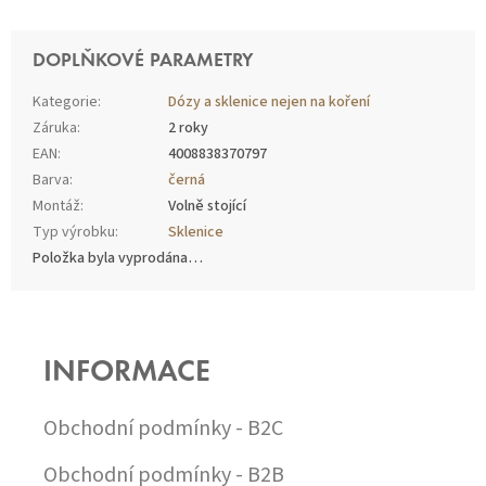
DOPLŇKOVÉ PARAMETRY
Kategorie
:
Dózy a sklenice nejen na koření
Záruka
:
2 roky
EAN
:
4008838370797
Barva
:
černá
Montáž
:
Volně stojící
Typ výrobku
:
Sklenice
Položka byla vyprodána…
Z
Á
P
INFORMACE
A
T
Í
Obchodní podmínky - B2C
Obchodní podmínky - B2B