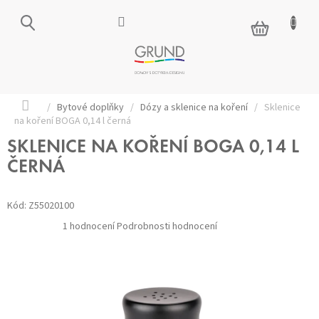
Přejít
na
NÁKUPNÍ
obsah
KOŠÍK
Domů
/
Bytové doplňky
/
Dózy a sklenice na koření
/
Sklenice
na koření BOGA 0,14 l černá
SKLENICE NA KOŘENÍ BOGA 0,14 L
ČERNÁ
Kód:
Z55020100
Průměrné
1 hodnocení
Podrobnosti hodnocení
hodnocení
produktu
je
5,0
z 5
hvězdiček.