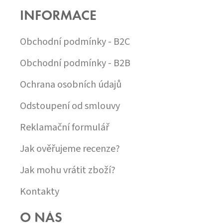
P
INFORMACE
A
T
Í
Obchodní podmínky - B2C
Obchodní podmínky - B2B
Ochrana osobních údajů
Odstoupení od smlouvy
Reklamační formulář
Jak ověřujeme recenze?
Jak mohu vrátit zboží?
Kontakty
O NÁS