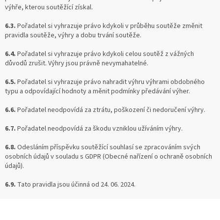
výhře, kterou soutěžící získal.
6.3.
Pořadatel si vyhrazuje právo kdykoli v průběhu soutěže změnit
pravidla soutěže, výhry a dobu trvání soutěže.
6.4.
Pořadatel si vyhrazuje právo kdykoli celou soutěž z vážných
důvodů zrušit. Výhry jsou právně nevymahatelné.
6.5.
Pořadatel si vyhrazuje právo nahradit výhru výhrami obdobného
typu a odpovídající hodnoty a měnit podmínky předávání výher.
6.6.
Pořadatel neodpovídá za ztrátu, poškození či nedoručení výhry.
6.7.
Pořadatel neodpovídá za škodu vzniklou užíváním výhry.
6.8.
Odesláním příspěvku soutěžící souhlasí se zpracováním svých
osobních údajů v souladu s GDPR (Obecné nařízení o ochraně osobních
údajů).
6.9.
Tato pravidla jsou účinná od 24. 06. 2024.
Z
Á