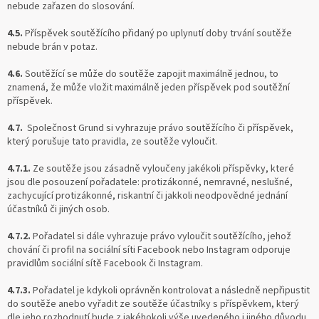
nebude zařazen do slosování.
4.5.
Příspěvek soutěžícího přidaný po uplynutí doby trvání soutěže
nebude brán v potaz.
4.6.
Soutěžící se může do soutěže zapojit maximálně jednou, to
znamená, že může vložit maximálně jeden příspěvek pod soutěžní
příspěvek.
4.7.
Společnost Grund si vyhrazuje právo soutěžícího či příspěvek,
který porušuje tato pravidla, ze soutěže vyloučit.
4.7.1.
Ze soutěže jsou zásadně vyloučeny jakékoli příspěvky, které
jsou dle posouzení pořadatele: protizákonné, nemravné, neslušné,
zachycující protizákonné, riskantní či jakkoli neodpovědné jednání
účastníků či jiných osob.
4.7.2.
Pořadatel si dále vyhrazuje právo vyloučit soutěžícího, jehož
chování či profil na sociální síti Facebook nebo Instagram odporuje
pravidlům sociální sítě Facebook či Instagram.
4.7.3.
Pořadatel je kdykoli oprávněn kontrolovat a následně nepřipustit
do soutěže anebo vyřadit ze soutěže účastníky s příspěvkem, který
dle jeho rozhodnutí bude z jakéhokoli výše uvedeného i jiného důvodu