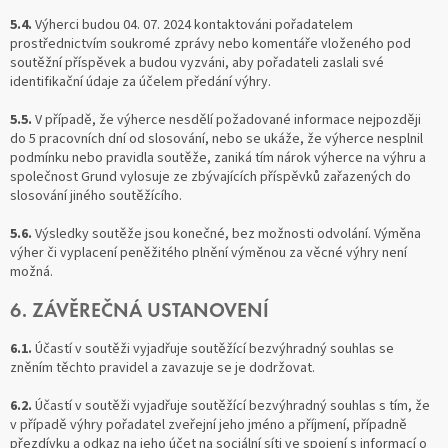
5.4.
Výherci budou 04. 07. 2024 kontaktováni pořadatelem
prostřednictvím soukromé zprávy nebo komentáře vloženého pod
soutěžní příspěvek a budou vyzváni, aby pořadateli zaslali své
identifikační údaje za účelem předání výhry.
5.5.
V případě, že výherce nesdělí požadované informace nejpozději
do 5 pracovních dní od slosování, nebo se ukáže, že výherce nesplnil
podmínku nebo pravidla soutěže, zaniká tím nárok výherce na výhru a
společnost Grund vylosuje ze zbývajících příspěvků zařazených do
slosování jiného soutěžícího.
5.6.
Výsledky soutěže jsou konečné, bez možnosti odvolání. Výměna
výher či vyplacení peněžitého plnění výměnou za věcné výhry není
možná.
6. ZÁVĚREČNÁ USTANOVENÍ
6.1.
Účastí v soutěži vyjadřuje soutěžící bezvýhradný souhlas se
zněním těchto pravidel a zavazuje se je dodržovat.
6.2.
Účastí v soutěži vyjadřuje soutěžící bezvýhradný souhlas s tím, že
v případě výhry pořadatel zveřejní jeho jméno a příjmení, případně
přezdívku a odkaz na jeho účet na sociální síti ve spojení s informací o