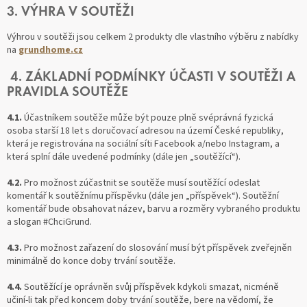
3. VÝHRA V SOUTĚŽI
Výhrou v soutěži jsou celkem 2 produkty dle vlastního výběru z nabídky
na
grundhome.cz
4. ZÁKLADNÍ PODMÍNKY ÚČASTI V SOUTĚŽI A
PRAVIDLA SOUTĚŽE
4.1.
Účastníkem soutěže může být pouze plně svéprávná fyzická
osoba starší 18 let s doručovací adresou na území České republiky,
která je registrována na sociální síti Facebook a/nebo Instagram, a
která splní dále uvedené podmínky (dále jen „soutěžící“).
4.2.
Pro možnost zúčastnit se soutěže musí soutěžící odeslat
komentář k soutěžnímu příspěvku (dále jen „příspěvek“). Soutěžní
komentář bude obsahovat název, barvu a rozměry vybraného produktu
a slogan #ChciGrund.
4.3.
Pro možnost zařazení do slosování musí být příspěvek zveřejněn
minimálně do konce doby trvání soutěže.
4.4.
Soutěžící je oprávněn svůj příspěvek kdykoli smazat, nicméně
učiní-li tak před koncem doby trvání soutěže, bere na vědomí, že