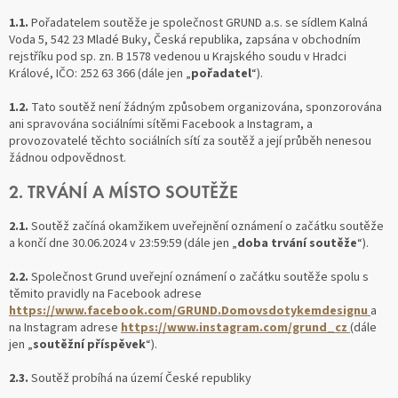
1.1.
Pořadatelem soutěže je společnost GRUND a.s. se sídlem Kalná
Voda 5, 542 23 Mladé Buky, Česká republika, zapsána v obchodním
rejstříku pod sp. zn. B 1578 vedenou u Krajského soudu v Hradci
Králové, IČO: 252 63 366 (dále jen „
pořadatel
“).
1.2.
Tato soutěž není žádným způsobem organizována, sponzorována
ani spravována sociálními sítěmi Facebook a Instagram, a
provozovatelé těchto sociálních sítí za soutěž a její průběh nenesou
žádnou odpovědnost.
2. TRVÁNÍ A MÍSTO SOUTĚŽE
2.1.
Soutěž začíná okamžikem uveřejnění oznámení o začátku soutěže
a končí dne 30.06.2024 v 23:59:59 (dále jen „
doba trvání soutěže
“).
2.2.
Společnost Grund uveřejní oznámení o začátku soutěže spolu s
těmito pravidly na Facebook adrese
https://www.facebook.com/GRUND.Domovsdotykemdesignu
a
na Instagram adrese
https://www.instagram.com/grund_cz
(dále
jen „
soutěžní příspěvek
“).
2.3.
Soutěž probíhá na území České republiky