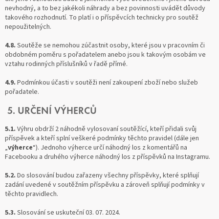
nevhodný, a to bez jakékoli náhrady a bez povinnosti uvádět důvody
takového rozhodnutí. To platí i o příspěvcích technicky pro soutěž
nepoužitelných.
4.8.
Soutěže se nemohou zúčastnit osoby, které jsou v pracovním či
obdobném poměru s pořadatelem anebo jsou k takovým osobám ve
vztahu rodinných příslušníků v řadě přímé.
4.9.
Podmínkou účasti v soutěži není zakoupení zboží nebo služeb
pořadatele.
5. URČENÍ VÝHERCŮ
5.1.
Výhru obdrží 2 náhodně vylosovaní soutěžící, kteří přidali svůj
příspěvek a kteří splní veškeré podmínky těchto pravidel (dále jen
„
výherce
“). Jednoho výherce určí náhodný los z komentářů na
Facebooku a druhého výherce náhodný los z příspěvků na Instagramu.
5.2.
Do slosování budou zařazeny všechny příspěvky, které splňují
zadání uvedené v soutěžním příspěvku a zároveň splňují podmínky v
těchto pravidlech.
5.3.
Slosování se uskuteční 03. 07. 2024.