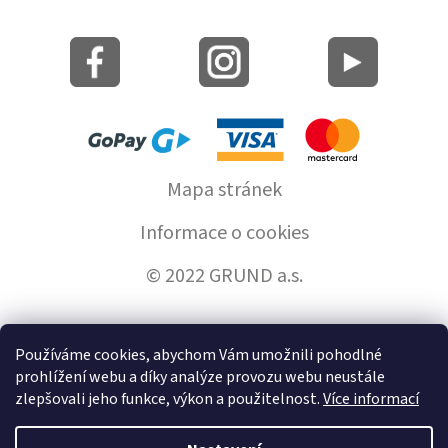
Mapa stránek
Informace o cookies
© 2022 GRUND a.s.
Používáme cookies, abychom Vám umožnili pohodlné
Vytvořil Shoptet
prohlížení webu a díky analýze provozu webu neustále
zlepšovali jeho funkce, výkon a použitelnost.
Více informací
Copyright 2026
GrundHome.cz
. Všechna práva vyhrazena.