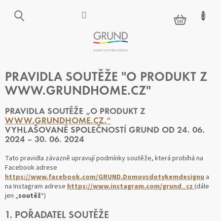
Přejít
na
NÁKUPNÍ
obsah
KOŠÍK
PRAVIDLA SOUTĚŽE "O PRODUKT Z
WWW.GRUNDHOME.CZ"
PRAVIDLA SOUTĚŽE „O PRODUKT Z
WWW.GRUNDHOME.CZ.“
VYHLAŠOVANÉ SPOLEČNOSTÍ GRUND OD 24. 06.
2024 – 30. 06. 2024
Tato pravidla závazně upravují podmínky soutěže, která probíhá na
Facebook adrese
https://www.facebook.com/GRUND.Domovsdotykemdesignu
a
na Instagram adrese
https://www.instagram.com/grund_cz
(dále
jen
„
soutěž
“
)
1. POŘADATEL SOUTĚŽE