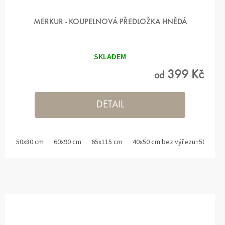
MERKUR - KOUPELNOVÁ PŘEDLOŽKA HNĚDÁ
SKLADEM
399 Kč
od
DETAIL
50x80 cm
60x90 cm
65x115 cm
40x50 cm bez výřezu+50x80 c