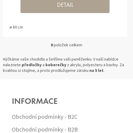
DETAIL
ø 80 cm
8
položek celkem
O
V
L
Hýčkáme vaše chodidla a šetříme vaši peněženku. V naší nabídce
Á
naleznete
předložky
a
koberečky
z akrylu, polyesteru a bavlny. Za
D
kvalitou si stojíme, a proto prodlužujeme záruku
na 5 let
.
A
C
Z
Í
Á
P
P
R
INFORMACE
A
V
T
K
Í
Y
Obchodní podmínky - B2C
V
Ý
Obchodní podmínky - B2B
P