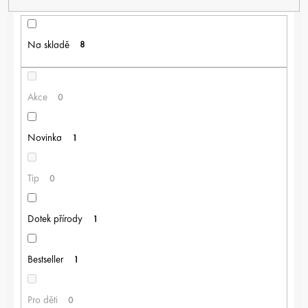
Í
P
R
Na skladě
8
O
D
U
K
Akce
0
T
Ů
Novinka
1
Tip
0
Dotek přírody
1
Bestseller
1
Pro děti
0