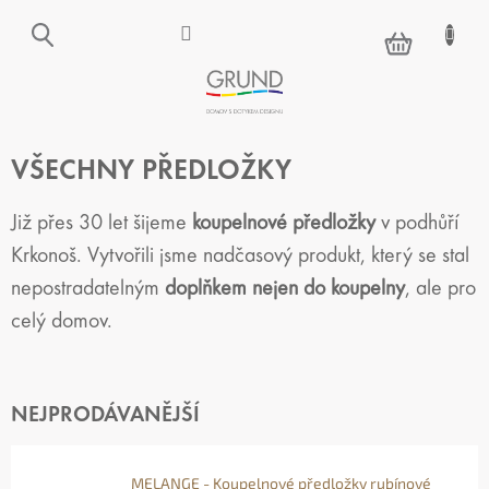
Přejít
na
NÁKUPNÍ
obsah
KOŠÍK
VŠECHNY PŘEDLOŽKY
Již přes 30 let šijeme
koupelnové předložky
v podhůří
Krkonoš. Vytvořili jsme nadčasový produkt, který se stal
nepostradatelným
doplňkem nejen do koupelny
, ale pro
celý domov.
NEJPRODÁVANĚJŠÍ
MELANGE - Koupelnové předložky rubínové