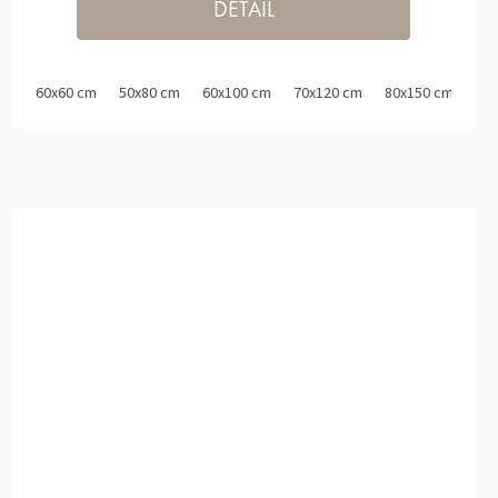
DETAIL
60x60 cm
50x80 cm
60x100 cm
70x120 cm
80x150 cm