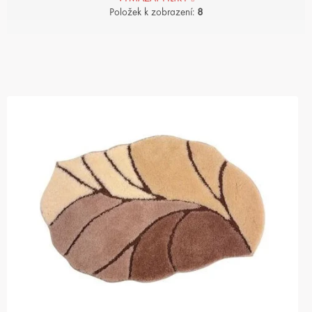
Položek k zobrazení:
8
V
Ý
P
I
S
P
R
O
D
U
K
T
Ů