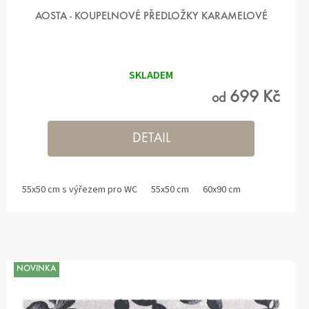
AOSTA - KOUPELNOVÉ PŘEDLOŽKY KARAMELOVÉ
Průměrné
hodnocení
produktu
SKLADEM
je
5,0
699 Kč
od
z 5
hvězdiček.
DETAIL
55x50 cm s výřezem pro WC
55x50 cm
60x90 cm
NOVINKA