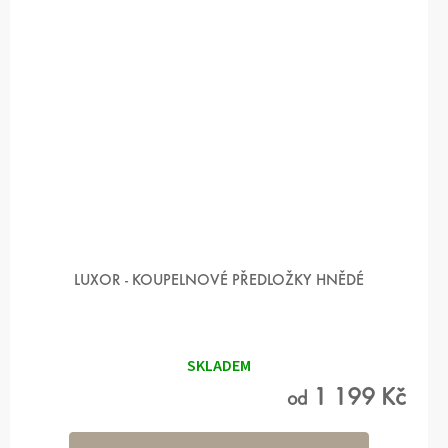
LUXOR - KOUPELNOVÉ PŘEDLOŽKY HNĚDÉ
Průměrné
hodnocení
produktu
SKLADEM
je
5,0
1 199 Kč
od
z 5
hvězdiček.