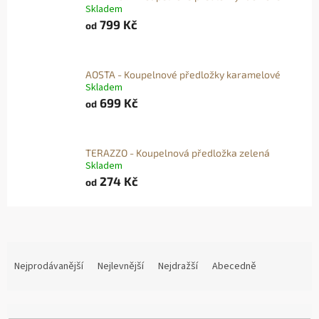
Skladem
799 Kč
od
AOSTA - Koupelnové předložky karamelové
Skladem
699 Kč
od
TERAZZO - Koupelnová předložka zelená
Skladem
274 Kč
od
Ř
A
Nejprodávanější
Nejlevnější
Nejdražší
Abecedně
Z
E
N