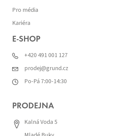
Pro média
Kariéra
E-SHOP
+420 491 001 127
prodej@grund.cz
Po-Pá 7:00-14:30
PRODEJNA
Kalná Voda 5
Mladé Buky