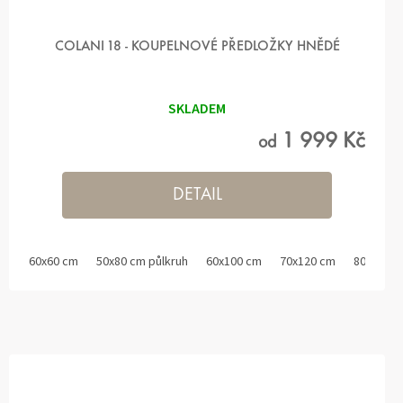
COLANI 18 - KOUPELNOVÉ PŘEDLOŽKY HNĚDÉ
SKLADEM
1 999 Kč
od
DETAIL
60x60 cm
50x80 cm půlkruh
60x100 cm
70x120 cm
80x150 