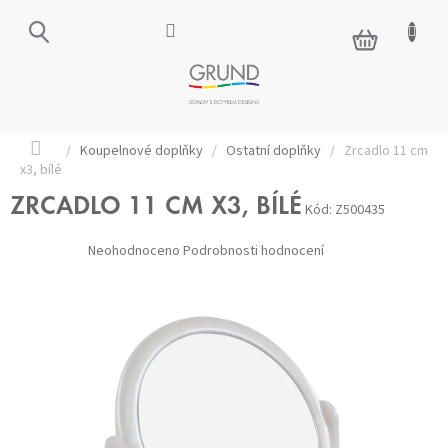
Přejít
na
NÁKUPNÍ
obsah
KOŠÍK
Domů
/
Koupelnové doplňky
/
Ostatní doplňky
/
Zrcadlo 11 cm
x3, bílé
ZRCADLO 11 CM X3, BÍLÉ
Kód:
Z500435
Průměrné
Neohodnoceno
Podrobnosti hodnocení
hodnocení
produktu
je
0,0
z 5
hvězdiček.