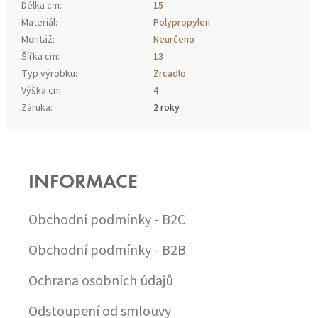
Délka cm
:
15
Materiál
:
Polypropylen
Montáž
:
Neurčeno
Šířka cm
:
13
Typ výrobku
:
Zrcadlo
Výška cm
:
4
Záruka
:
2 roky
Z
Á
P
INFORMACE
A
T
Í
Obchodní podmínky - B2C
Obchodní podmínky - B2B
Ochrana osobních údajů
Odstoupení od smlouvy