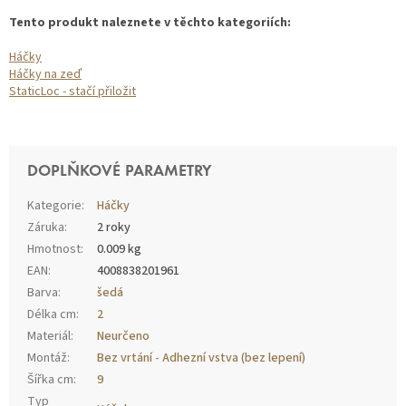
Tento produkt naleznete v těchto kategoriích:
Háčky
Háčky na zeď
StaticLoc - stačí přiložit
DOPLŇKOVÉ PARAMETRY
Kategorie
:
Háčky
Záruka
:
2 roky
Hmotnost
:
0.009 kg
EAN
:
4008838201961
Barva
:
šedá
Délka cm
:
2
Materiál
:
Neurčeno
Montáž
:
Bez vrtání - Adhezní vstva (bez lepení)
Šířka cm
:
9
Typ