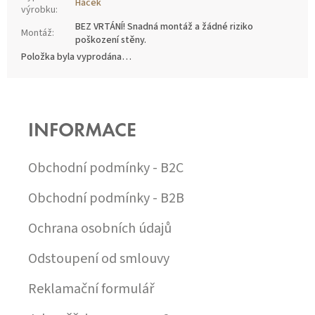
Háček
výrobku
:
BEZ VRTÁNÍ! Snadná montáž a žádné riziko
Montáž
:
poškození stěny.
Položka byla vyprodána…
Z
Á
P
INFORMACE
A
T
Í
Obchodní podmínky - B2C
Obchodní podmínky - B2B
Ochrana osobních údajů
Odstoupení od smlouvy
Reklamační formulář