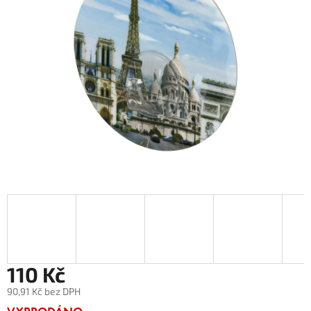
110 Kč
90,91 Kč bez DPH
Měrná