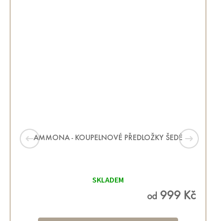
AMMONA - KOUPELNOVÉ PŘEDLOŽKY ŠEDÉ
Průměrné
hodnocení
SKLADEM
produktu
je
5,0
999 Kč
od
z 5
hvězdiček.