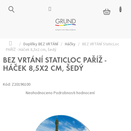
Přejít
na
NÁKUPNÍ
obsah
KOŠÍK
Domů
/
Doplňky BEZ VRTÁNÍ
/
Háčky
/
BEZ VRTÁNÍ StaticLoc
PAŘÍŽ - Háček 8,5x2 cm, šedý
BEZ VRTÁNÍ STATICLOC PAŘÍŽ -
HÁČEK 8,5X2 CM, ŠEDÝ
Kód:
Z20196100
Průměrné
Neohodnoceno
Podrobnosti hodnocení
hodnocení
produktu
je
0,0
z 5
hvězdiček.