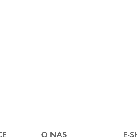
CE
O NÁS
E-S