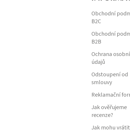
T
Í
Obchodní podm
B2C
Obchodní podm
B2B
Ochrana osobn
údajů
Odstoupení od
smlouvy
Reklamační for
Jak ověřujeme
recenze?
Jak mohu vrátit