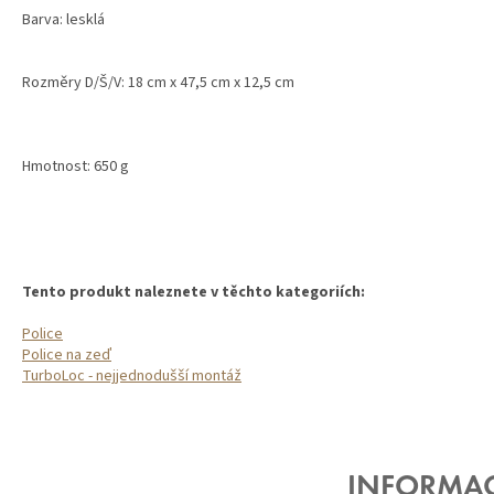
Barva: lesklá
Rozměry D/Š/V: 18 cm x 47,5 cm x 12,5 cm
Hmotnost: 650 g
Tento produkt naleznete v těchto kategoriích:
Police
Police na zeď
TurboLoc - nejjednodušší montáž
Z
Á
P
A
INFORMA