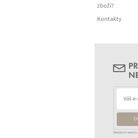
zboží?
Kontakty
PŘ
N
O
Odesláním emailu 