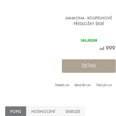
AMMONA - KOUPELNOVÉ
PŘEDLOŽKY ŠEDÉ
Průměrné
hodnocení
SKLADEM
produktu
je
5,0
999
od
z 5
hvězdiček.
DETAIL
50x60 cm
60x100 cm
70x120 cm
POPIS
HODNOCENÍ
DISKUZE