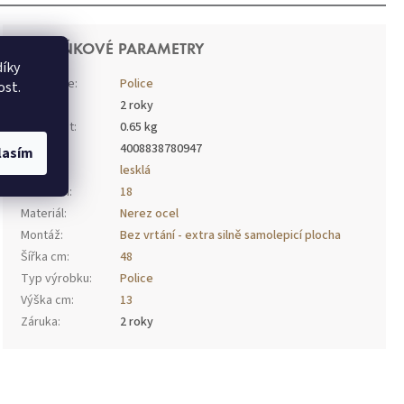
DOPLŇKOVÉ PARAMETRY
íky
Kategorie
:
Police
ost.
Záruka
:
2 roky
Hmotnost
:
0.65 kg
EAN
:
4008838780947
lasím
Barva
:
lesklá
Délka cm
:
18
Materiál
:
Nerez ocel
Montáž
:
Bez vrtání - extra silně samolepicí plocha
Šířka cm
:
48
Typ výrobku
:
Police
Výška cm
:
13
Záruka
:
2 roky