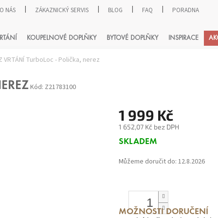
O NÁS
ZÁKAZNICKÝ SERVIS
BLOG
FAQ
PORADNA
HLEDAT
RTÁNÍ
KOUPELNOVÉ DOPLŇKY
BYTOVÉ DOPLŇKY
INSPIRACE
AK
Z VRTÁNÍ TurboLoc - Polička, nerez
NEREZ
Kód:
Z21783100
1 999 Kč
1 652,07 Kč bez DPH
Měrná
SKLADEM
cena:
Můžeme doručit do:
12.8.2026
MOŽNOSTI DORUČENÍ