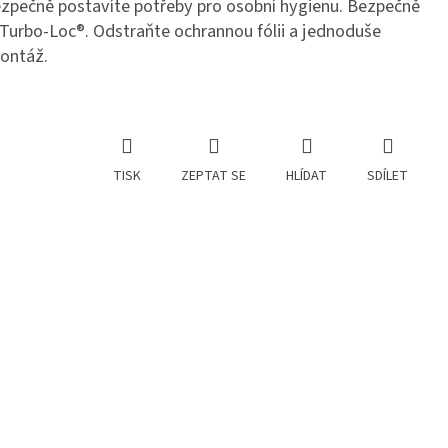
ezpečně postavíte potřeby pro osobní hygienu. Bezpečně
y Turbo-Loc®. Odstraňte ochrannou fólii a jednoduše
montáž.
TISK
ZEPTAT SE
HLÍDAT
SDÍLET