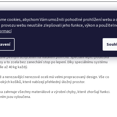
me cookies, abychom Vám umožnili pohodlné prohlížení webu a d
lou přilnavostí na všechny povrchy
 provozu webu neustále zlepšovali jeho funkce, výkon a použiteln
chách
formací
Loc Wall®
avení
Souh
doplňky a poličky, které se jednoduše připevní na zeď - bez šroubování,
dně pevným uchycením na hladkém povrchu. Speciální lepicí podložka
by a to zcela bez zanechání stop po lepení. Díky speciálnímu systému
le až 40 kg každý.
lé a nerezavějící nerezové oceli má velmi propracovaný design. Vše co
okých košíků, které nabízejí přehledný úložný prostor.
a zahrnuje všechny materiálové a výrobní chyby, které zhoršují funkci.
ím jsou vyloučena.