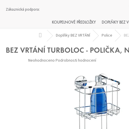
Přejít
na
obsah
KOUPELNOVÉ PŘEDLOŽKY
DOPLŇKY BEZ V
Domů
Doplňky BEZ VRTÁNÍ
Police
BE
BEZ VRTÁNÍ TURBOLOC - POLIČKA, 
Průměrné
Neohodnoceno
Podrobnosti hodnocení
hodnocení
produktu
je
0,0
z 5
hvězdiček.