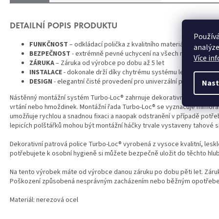
DETAILNÍ POPIS PRODUKTU
Používá
FUNKČNOST
– odkládací polička z kvalitního materiálu s dokona
analýze
BEZPEČNOST
- extrémně pevné uchycení na všech nosných plo
Více in
ZÁRUKA
– Záruka od výrobce po dobu až 5 let
INSTALACE
- dokonale drží díky chytrému systému lepení Turbo-
DESIGN
- elegantní čisté provedení pro univerzální použití
Nast
Nástěnný montážní systém Turbo-Loc® zahrnuje dekorativní koupelnové 
vrtání nebo hmoždinek. Montážní řada Turbo-Loc® se vyznačuje mimořá
umožňuje rychlou a snadnou fixaci a naopak odstranění v případě potře
lepicích polštářků mohou být montážní háčky trvale vystaveny tahové sí
Dekorativní patrová police Turbo-Loc® vyrobená z vysoce kvalitní, lesk
potřebujete k osobní hygieně si můžete bezpečně uložit do těchto hlub
Na tento výrobek máte od výrobce danou záruku po dobu pěti let. Záruk
Poškození způsobená nesprávným zacházením nebo běžným opotřeben
Materiál: nerezová ocel