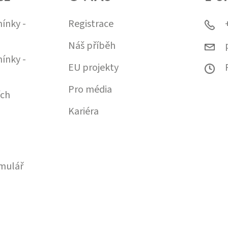
ínky -
Registrace
Náš příběh
ínky -
EU projekty
Pro média
ích
Kariéra
mulář