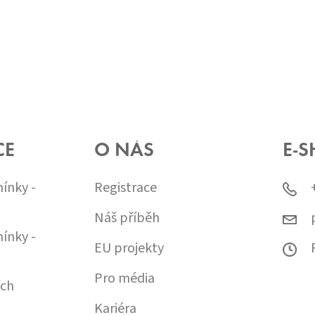
CE
O NÁS
E-S
ínky -
Registrace
Náš příběh
ínky -
EU projekty
Pro média
ích
Kariéra