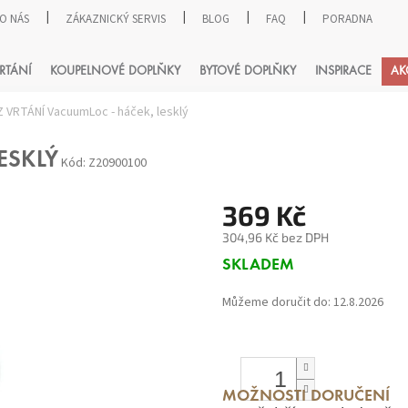
O NÁS
ZÁKAZNICKÝ SERVIS
BLOG
FAQ
PORADNA
HLEDAT
RTÁNÍ
KOUPELNOVÉ DOPLŇKY
BYTOVÉ DOPLŇKY
INSPIRACE
AK
Z VRTÁNÍ VacuumLoc - háček, lesklý
ESKLÝ
Kód:
Z20900100
369 Kč
304,96 Kč bez DPH
Měrná
SKLADEM
cena:
Můžeme doručit do:
12.8.2026
MOŽNOSTI DORUČENÍ