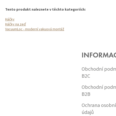
Tento produkt naleznete v těchto kategoriích:
Háčky
Háčky na zeď
VacuumLoc - moderní vakuová montáž
Z
Á
P
A
INFORMA
T
Í
Obchodní podm
B2C
Obchodní podm
B2B
Ochrana osobn
údajů