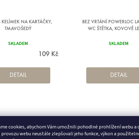
 - KELÍMEK NA KARTÁČKY,
BEZ VRTÁNÍ POWERLOC L
TMAVOŠEDÝ
WC ŠTĚTKA, KOVOVĚ L
SKLADEM
SKLADEM
109 Kč
DETAIL
DETAIL
me cookies, abychom Vám umožnili pohodlné prohlížení webu a d
 provozu webu neustále zlepšovali jeho funkce, výkon a použiteln