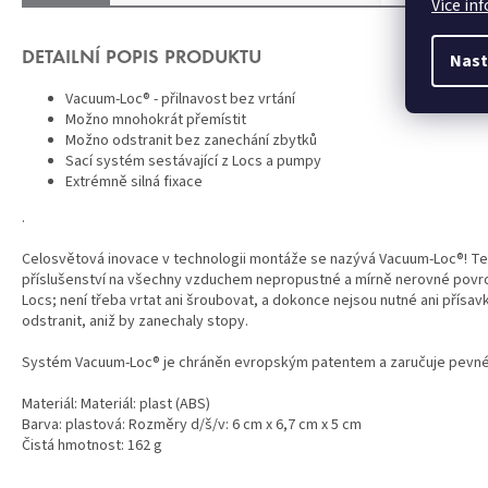
Více in
Nast
DETAILNÍ POPIS PRODUKTU
Vacuum-Loc® - přilnavost bez vrtání
Možno mnohokrát přemístit
Možno odstranit bez zanechání zbytků
Sací systém sestávající z Locs a pumpy
Extrémně silná fixace
.
Celosvětová inovace v technologii montáže se nazývá Vacuum-Loc®! Te
příslušenství na všechny vzduchem nepropustné a mírně nerovné povr
Locs; není třeba vrtat ani šroubovat, a dokonce nejsou nutné ani přísa
odstranit, aniž by zanechaly stopy.
Systém Vacuum-Loc® je chráněn evropským patentem a zaručuje pevné 
Materiál: Materiál: plast (ABS)
Barva: plastová: Rozměry d/š/v: 6 cm x 6,7 cm x 5 cm
Čistá hmotnost: 162 g