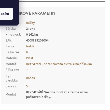
lasím
DOPLŇKOVÉ PARAMETRY
Kategorie
:
Háčky
Záruka
:
2 roky
Hmotnost
:
0.162 kg
EAN
:
4008838209004
Barva
:
lesklá
Délka cm
:
6
Materiál
:
Plast
Montáž
:
Bez vrtání - patentovaná extra silná přísavka
Šířka cm
:
7
Typ
Háček
výrobku
:
Výška cm
:
5
BEZ VRTÁNÍ! Snadná montáž a žádné riziko
Montáž
:
poškození stěny.