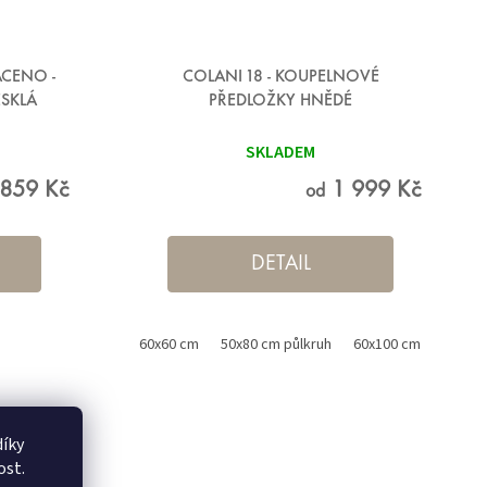
ACENO -
COLANI 18 - KOUPELNOVÉ
ESKLÁ
PŘEDLOŽKY HNĚDÉ
SKLADEM
859 Kč
1 999 Kč
od
DETAIL
60x60 cm
50x80 cm půlkruh
60x100 cm
70x12
íky
ost.