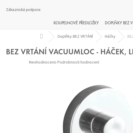
Přejít
na
obsah
KOUPELNOVÉ PŘEDLOŽKY
DOPLŇKY BEZ V
Domů
Doplňky BEZ VRTÁNÍ
Háčky
BE
BEZ VRTÁNÍ VACUUMLOC - HÁČEK, L
Průměrné
Neohodnoceno
Podrobnosti hodnocení
hodnocení
produktu
je
0,0
z 5
hvězdiček.