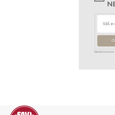
N
O
Odesláním emailu 