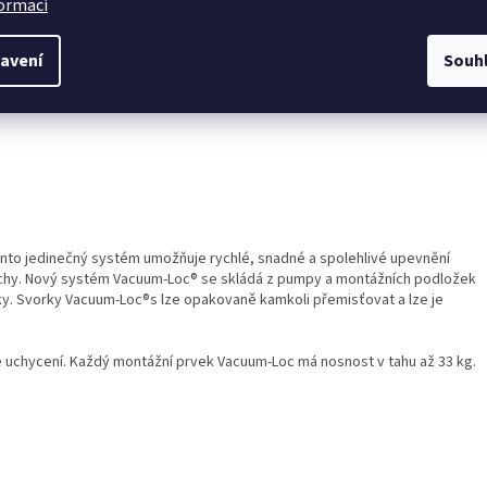
formací
avení
Souh
nto jedinečný systém umožňuje rychlé, snadné a spolehlivé upevnění
chy. Nový systém Vacuum-Loc® se skládá z pumpy a montážních podložek
vky. Svorky Vacuum-Loc®s lze opakovaně kamkoli přemisťovat a lze je
uchycení. Každý montážní prvek Vacuum-Loc má nosnost v tahu až 33 kg.