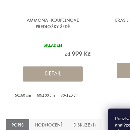
AMMONA - KOUPELNOVÉ
BRASIL
PŘEDLOŽKY ŠEDÉ
Průměrné
hodnocení
SKLADEM
produktu
je
5,0
999 Kč
od
z 5
hvězdiček.
DETAIL
 cm
50x60 cm
60x100 cm
70x120 cm
Používá
analýze
POPIS
HODNOCENÍ
DISKUZE (1)