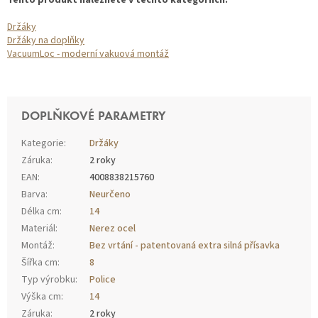
Tento produkt naleznete v těchto kategoriích:
Držáky
Držáky na doplňky
VacuumLoc - moderní vakuová montáž
DOPLŇKOVÉ PARAMETRY
Kategorie
:
Držáky
Záruka
:
2 roky
EAN
:
4008838215760
Barva
:
Neurčeno
Délka cm
:
14
Materiál
:
Nerez ocel
Montáž
:
Bez vrtání - patentovaná extra silná přísavka
Šířka cm
:
8
Typ výrobku
:
Police
Výška cm
:
14
Záruka
:
2 roky