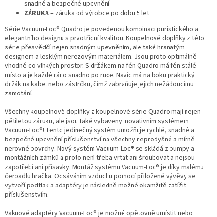
snadné a bezpečné upevnění
ZÁRUKA
– záruka od výrobce po dobu 5 let
Série Vacuum-Loc® Quadro je povedenou kombinací puristického a
elegantního designu s prvotřídní kvalitou. Koupelnové doplňky z této
série přesvědčí nejen snadným upevněním, ale také hranatým
designem a lesklým nerezovým materiálem. Jsou proto optimálně
vhodné do vlhkých prostor. S držákem na fén Quadro má fén stálé
místo a je každé ráno snadno po ruce. Navíc má na boku praktický
držák na kabel nebo zástrčku, čímž zabraňuje jejich nežádoucímu
zamotání.
Všechny koupelnové doplňky z koupelnové série Quadro mají nejen
pětiletou záruku, ale jsou také vybaveny inovativním systémem
Vacuum-Loc®! Tento jedinečný systém umožňuje rychlé, snadné a
bezpečné upevnění příslušenství na všechny neprodyšné a mírně
nerovné povrchy. Nový systém Vacuum-Loc® se skládá z pumpy a
montážních zámků a proto není třeba vrtat ani šroubovat a nejsou
zapotřebí ani přísavky. Montáž systému Vacuum-Loc® je díky malému
čerpadlu hračka. Odsáváním vzduchu pomocí přiložené vývěvy se
vytvoří podtlak a adaptéry je následně možné okamžitě zatížit
příslušenstvím.
Vakuové adaptéry Vacuum-Loc® je možné opětovně umístit nebo