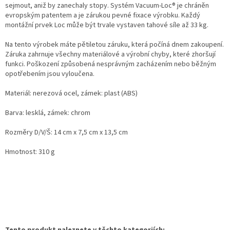
sejmout, aniž by zanechaly stopy. Systém Vacuum-Loc® je chráněn
evropským patentem a je zárukou pevné fixace výrobku. Každý
montážní prvek Loc může být trvale vystaven tahové síle až 33 kg.
Na tento výrobek máte pětiletou záruku, která počíná dnem zakoupení.
Záruka zahrnuje všechny materiálové a výrobní chyby, které zhoršují
funkci. Poškození způsobená nesprávným zacházením nebo běžným
opotřebením jsou vyloučena.
Materiál: nerezová ocel, zámek: plast (ABS)
Barva: lesklá, zámek: chrom
Rozměry D/V/Š: 14 cm x 7,5 cm x 13,5 cm
Hmotnost: 310 g