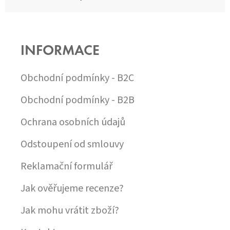
Z
Á
P
INFORMACE
A
T
Í
Obchodní podmínky - B2C
Obchodní podmínky - B2B
Ochrana osobních údajů
Odstoupení od smlouvy
Reklamační formulář
Jak ověřujeme recenze?
Jak mohu vrátit zboží?