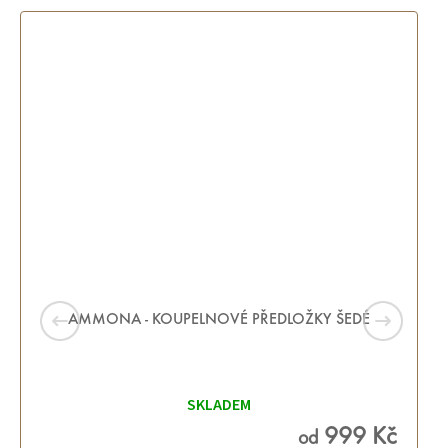
AMMONA - KOUPELNOVÉ PŘEDLOŽKY ŠEDÉ
Průměrné
hodnocení
SKLADEM
produktu
je
5,0
999 Kč
od
z 5