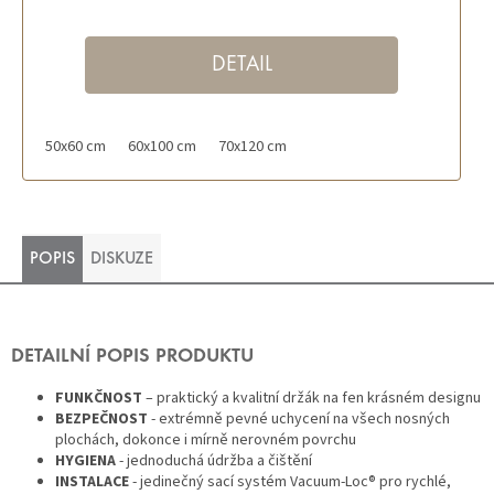
hvězdiček.
DETAIL
50x60 cm
60x100 cm
70x120 cm
POPIS
DISKUZE
DETAILNÍ POPIS PRODUKTU
FUNKČNOST
– praktický a kvalitní držák na fen krásném designu
BEZPEČNOST
- extrémně pevné uchycení na všech nosných
plochách, dokonce i mírně nerovném povrchu
HYGIENA
- jednoduchá údržba a čištění
INSTALACE
- jedinečný sací systém Vacuum-Loc® pro rychlé,