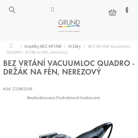
Přejít
na
NÁKUPNÍ
obsah
KOŠÍK
Domů
/
Doplňky BEZ VRTÁNÍ
/
Držáky
/
BEZ VRTÁNÍ VacuumLoc
QUADRO - Držák na fén, nerezový
BEZ VRTÁNÍ VACUUMLOC QUADRO -
DRŽÁK NA FÉN, NEREZOVÝ
Kód:
Z22682100
Průměrné
Neohodnoceno
Podrobnosti hodnocení
hodnocení
produktu
je
0,0
z 5
hvězdiček.