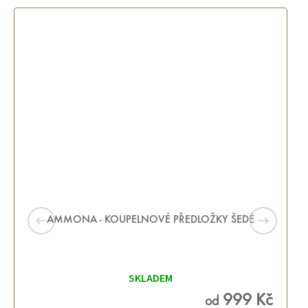
AMMONA - KOUPELNOVÉ PŘEDLOŽKY ŠEDÉ
Průměrné
hodnocení
SKLADEM
produktu
je
5,0
999 Kč
od
z 5