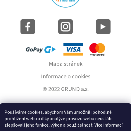
Mapa stránek
Informace o cookies
© 2022 GRUND a.s.
Používáme cookies, abychom Vám umožnili pohodlné
Vytvořil Shoptet
prohlížení webu a díky analýze provozu webu neustále
zlepšovali jeho funkce, výkon a použitelnost.
Více informací
Copyright 2026
GrundHome.cz
. Všechna práva vyhrazena.