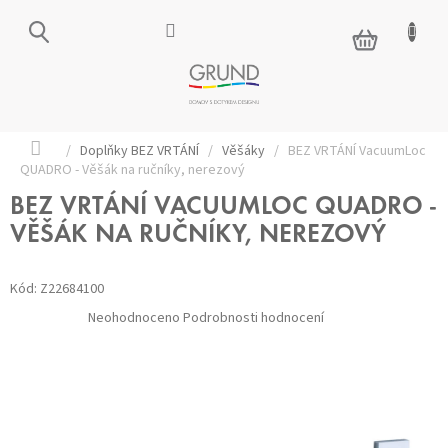
Přejít
na
NÁKUPNÍ
obsah
KOŠÍK
Domů
/
Doplňky BEZ VRTÁNÍ
/
Věšáky
/
BEZ VRTÁNÍ VacuumLoc
QUADRO - Věšák na ručníky, nerezový
BEZ VRTÁNÍ VACUUMLOC QUADRO -
VĚŠÁK NA RUČNÍKY, NEREZOVÝ
Kód:
Z22684100
Průměrné
Neohodnoceno
Podrobnosti hodnocení
hodnocení
produktu
je
0,0
z 5
hvězdiček.