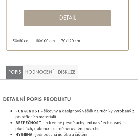
hvězdiček.
DETAIL
50x60 cm
60x100 cm
70x120 cm
POPIS
HODNOCENÍ
DISKUZE
DETAILNÍ POPIS PRODUKTU
FUNKČNOST
– šikovný a designový věšák na ručníky vyrobený z
prvotřídních materiálů
BEZPEČNOST
- extrémně pevné uchycení na všech nosných
plochách, dokonce i mírně nerovném povrchu
HYGIENA
- jednoduchá údržba a čištění