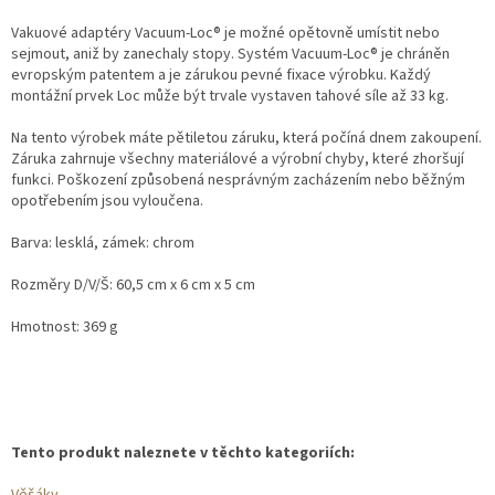
Vakuové adaptéry Vacuum-Loc® je možné opětovně umístit nebo
sejmout, aniž by zanechaly stopy. Systém Vacuum-Loc® je chráněn
evropským patentem a je zárukou pevné fixace výrobku. Každý
montážní prvek Loc může být trvale vystaven tahové síle až 33 kg.
Na tento výrobek máte pětiletou záruku, která počíná dnem zakoupení.
Záruka zahrnuje všechny materiálové a výrobní chyby, které zhoršují
funkci. Poškození způsobená nesprávným zacházením nebo běžným
opotřebením jsou vyloučena.
Barva: lesklá, zámek: chrom
Rozměry D/V/Š: 60,5 cm x 6 cm x 5 cm
Hmotnost: 369 g
Tento produkt naleznete v těchto kategoriích: