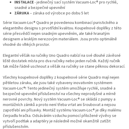
INSTALACE
- jedinečný sací systém Vacuum-Loc® pro rychlé,
snadné a bezpečné upevnění
ZÁRUKA
– záruka od výrobce po dobu 5 let
Série Vacuum-Loc® Quadro je povedenou kombinací puristického a
elegantního designu s prvotřídní kvalitou. Koupelnové doplňky z této
série přesvědčí nejen snadným upevněním, ale také hranatým
designem a lesklým nerezovým materiálem. Jsou proto optimálně
vhodné do vlhkých prostor.
Elegantní věšák na ručníky Uno Quadro nabízí na své dlouhé závěsné
liště dostatek místa pro dva ručníky nebo jeden ručník. Každý ručník
tak může řádně uschnout a věšák na ručníky se stane pěknou dekorací.
Všechny koupelnové doplňky z koupelnové série Quadro mají nejen
pětiletou záruku, ale jsou také vybaveny inovativním systémem
Vacuum-Loc®! Tento jedinečný systém umožňuje rychlé, snadné a
bezpečné upevnění příslušenství na všechny neprodyšné a mírně
nerovné povrchy. Nový systém Vacuum-Loc® se skládá z pumpy a
montážních zámků a proto není třeba vrtat ani šroubovat a nejsou
zapotřebí ani přísavky. Montáž systému Vacuum-Loc® je díky malému
čerpadlu hračka. Odsáváním vzduchu pomocí přiložené vývěvy se
vytvoří podtlak a adaptéry je následně možné okamžitě zatížit
příslušenstvím.