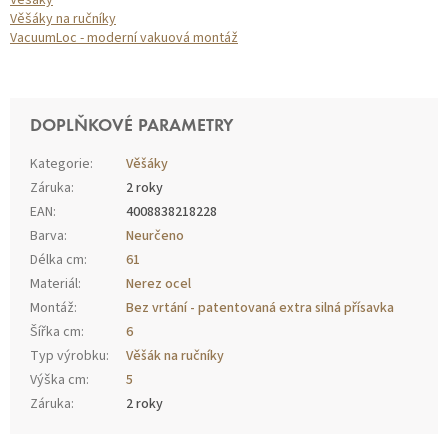
Věšáky
Věšáky na ručníky
VacuumLoc - moderní vakuová montáž
DOPLŇKOVÉ PARAMETRY
Kategorie
:
Věšáky
Záruka
:
2 roky
EAN
:
4008838218228
Barva
:
Neurčeno
Délka cm
:
61
Materiál
:
Nerez ocel
Montáž
:
Bez vrtání - patentovaná extra silná přísavka
Šířka cm
:
6
Typ výrobku
:
Věšák na ručníky
Výška cm
:
5
Záruka
:
2 roky
Z