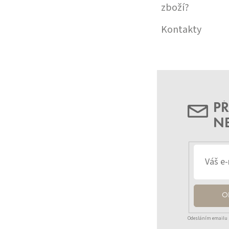
zboží?
Kontakty
PŘ
N
O
Odesláním emailu 