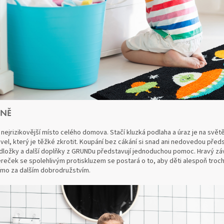
ČNĚ
ejrizikovější místo celého domova. Stačí kluzká podlaha a úraz je na světě
ivel, který je těžké zkrotit. Koupání bez cákání si snad ani nedovedou předs
dložky a další doplňky z GRUNDu představují jednoduchou pomoc. Hravý závě
reček se spolehlivým protiskluzem se postará o to, aby děti alespoň troch
ímo za dalším dobrodružstvím.