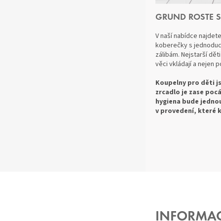
GRUND ROSTE S
V naší nabídce najdet
koberečky s jednoduch
zálibám. Nejstarší dě
věci vkládají a nejen p
Koupelny pro děti j
zrcadlo je zase pocá
hygiena bude jednou
v provedení, které 
Z
Á
P
A
INFORMA
T