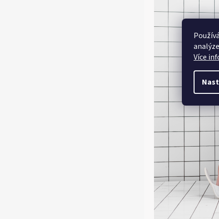
Používá
analýze
Více in
Nast