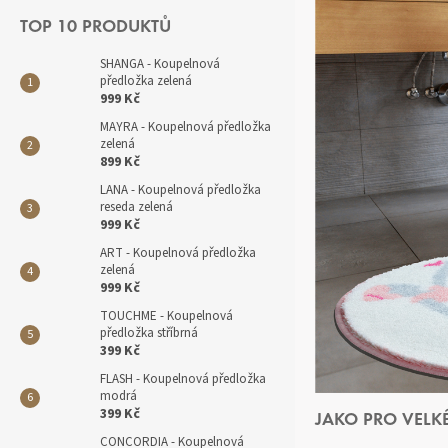
TOP 10 PRODUKTŮ
SHANGA - Koupelnová
předložka zelená
999 Kč
MAYRA - Koupelnová předložka
zelená
899 Kč
LANA - Koupelnová předložka
reseda zelená
999 Kč
ART - Koupelnová předložka
zelená
999 Kč
TOUCHME - Koupelnová
předložka stříbrná
399 Kč
FLASH - Koupelnová předložka
modrá
399 Kč
JAKO PRO VELK
CONCORDIA - Koupelnová