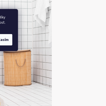
íky
ost.
lasím