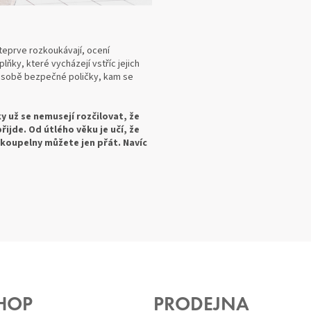
teprve rozkoukávají, ocení
ňky, které vycházejí vstříc jejich
 zásobě bezpečné poličky, kam se
 už se nemusejí rozčilovat, že
řijde. Od útlého věku je učí, že
 koupelny můžete jen přát. Navíc
HOP
PRODEJNA