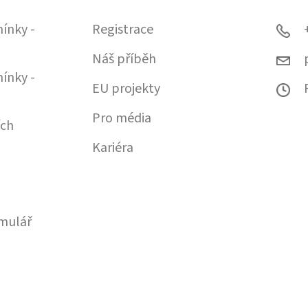
ínky -
Registrace
Náš příběh
ínky -
EU projekty
Pro média
ích
Kariéra
mulář