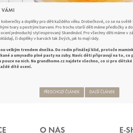
 VÁMI
e koberečky a doplňky pro děti každého věku. Drobečkové, co se na světě 
ými tvary a pestrými barvami. Pro trochu starší děti máme předložky a dopl
ti ocení jednoduchý styl inspirovaný Skandinávií. Pro všechny děti máme v
okládají, či doplňky v barvách tak živých, jak to mají rády.
sou velkým trendem dneška. Do rodin přinášejí klid, protože maminky
kané a umyvadlo plné pasty na zuby. Navíc děti připravují na to, co p
 pouze na nich. Na grundhome.cz najdete všechno, co si pro dětské
každé dítě ocení.
PŘEDCHOZÍ ČLÁNEK
DALŠÍ ČLÁNEK
CE
O NÁS
E-S