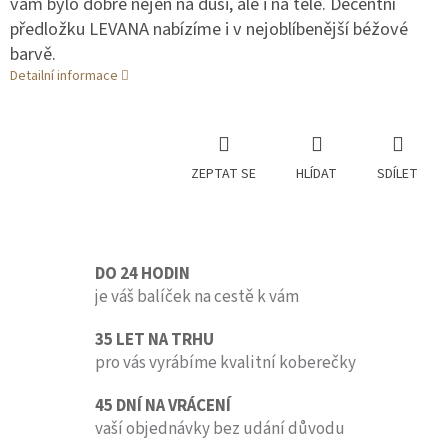
vám bylo dobře nejen na duši, ale i na těle. Decentní
předložku LEVANA nabízíme i v nejoblíbenější béžové
barvě.
Detailní informace
ZEPTAT SE
HLÍDAT
SDÍLET
DO 24 HODIN
je váš balíček na cestě k vám
35 LET NA TRHU
pro vás vyrábíme kvalitní koberečky
45 DNÍ NA VRÁCENÍ
vaší objednávky bez udání důvodu