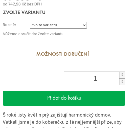
od
742,98 Kč
bez DPH
Měrná
ZVOLTE VARIANTU
cena:
Rozměr
Můžeme doručit do:
Zvolte variantu
MOŽNOSTI DORUČENÍ
Přidat do košíku
Široké listy květin prý zajišťují harmonický domov.
Vetkali jsme je do koberečku z té nejjemnější příze, aby