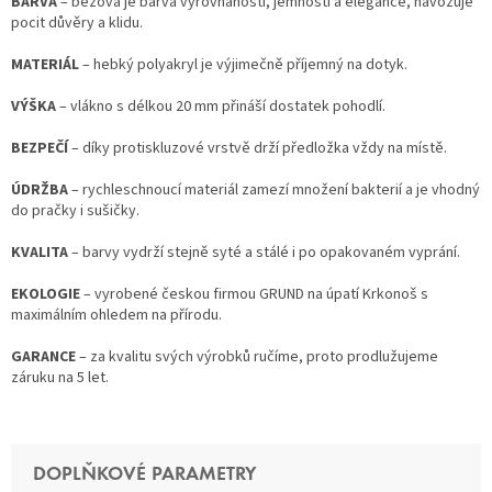
BARVA
– béžová je barva vyrovnanosti, jemnosti a elegance, navozuje
pocit důvěry a klidu.
MATERIÁL
– hebký polyakryl je výjimečně příjemný na dotyk.
VÝŠKA
– vlákno s délkou 20 mm přináší dostatek pohodlí.
BEZPEČÍ
– díky protiskluzové vrstvě drží předložka vždy na místě.
ÚDRŽBA
– rychleschnoucí materiál zamezí množení bakterií a je vhodný
do pračky i sušičky.
KVALITA
– barvy vydrží stejně syté a stálé i po opakovaném vyprání.
EKOLOGIE
– vyrobené českou firmou GRUND na úpatí Krkonoš s
maximálním ohledem na přírodu.
GARANCE
– za kvalitu svých výrobků ručíme, proto prodlužujeme
záruku na 5 let.
DOPLŇKOVÉ PARAMETRY