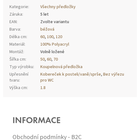
Kategorie
:
Všechny předložky
Záruka
:
5 let
EAN
:
Zvolte variantu
Barva
:
béžová
Délka cm
:
60
,
100
,
120
Materiál
:
100% Polyacryl
Montáž
:
Volně ložené
Šířka cm
:
50
,
60
,
70
Typ výrobku
:
Koupelnová předložka
Upřesnění
Kobereček k posteli/vaně/sprše
,
Bez výřezu
tvaru
:
pro WC
Výška cm
:
1.8
Z
Á
P
INFORMACE
A
T
Í
Obchodní podmínky - B2C