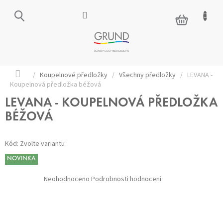
Přejít
na
NÁKUPNÍ
obsah
KOŠÍK
Domů
/
Koupelnové předložky
/
Všechny předložky
/
LEVANA -
Koupelnová předložka béžová
LEVANA - KOUPELNOVÁ PŘEDLOŽKA
BÉŽOVÁ
Kód:
Zvolte variantu
NOVINKA
Průměrné
Neohodnoceno
Podrobnosti hodnocení
hodnocení
produktu
je
0,0
z 5
hvězdiček.