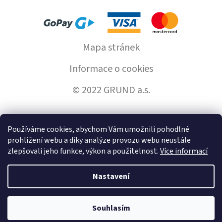
Mapa stránek
Informace o cookies
© 2022 GRUND a.s.
Používáme cookies, abychom Vám umožnili pohodlné
Vytvořil Shoptet
prohlížení webu a díky analýze provozu webu neustále
zlepšovali jeho funkce, výkon a použitelnost.
Více informací
Copyright 2026
GrundHome.cz
. Všechna práva vyhrazena.
Nastavení
Souhlasím