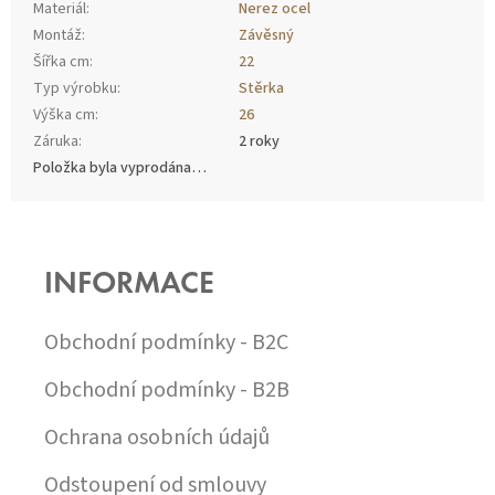
Materiál
:
Nerez ocel
Montáž
:
Závěsný
Šířka cm
:
22
Typ výrobku
:
Stěrka
Výška cm
:
26
Záruka
:
2 roky
Položka byla vyprodána…
Z
Á
P
INFORMACE
A
T
Í
Obchodní podmínky - B2C
Obchodní podmínky - B2B
Ochrana osobních údajů
Odstoupení od smlouvy