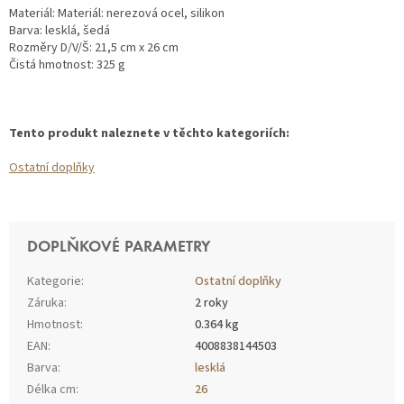
Materiál: Materiál: nerezová ocel, silikon
Barva: lesklá, šedá
Rozměry D/V/Š: 21,5 cm x 26 cm
Čistá hmotnost: 325 g
Tento produkt naleznete v těchto kategoriích:
Ostatní doplňky
DOPLŇKOVÉ PARAMETRY
Kategorie
:
Ostatní doplňky
Záruka
:
2 roky
Hmotnost
:
0.364 kg
EAN
:
4008838144503
Barva
:
lesklá
Délka cm
:
26