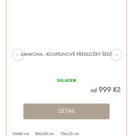
AMMONA - KOUPELNOVÉ PŘEDLOŽKY ŠEDÉ
Průměrné
hodnocení
SKLADEM
produktu
je
5,0
999 Kč
od
z 5
hvězdiček.
DETAIL
50x60 cm
60x100 cm
70x120 cm