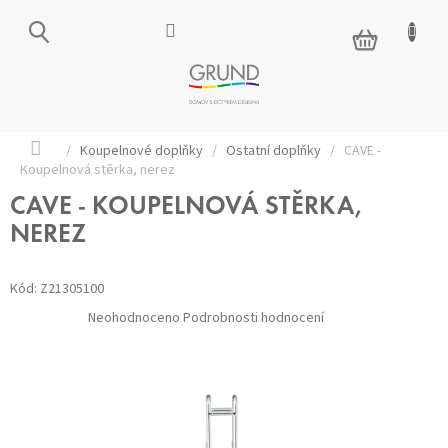
Přejít
na
NÁKUPNÍ
obsah
KOŠÍK
Domů
/
Koupelnové doplňky
/
Ostatní doplňky
/
CAVE -
Koupelnová stěrka, nerez
CAVE - KOUPELNOVÁ STĚRKA,
NEREZ
Kód:
Z21305100
Průměrné
Neohodnoceno
Podrobnosti hodnocení
hodnocení
produktu
je
0,0
z 5
hvězdiček.