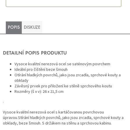
POPIS
DISKUZE
DETAILNÍ POPIS PRODUKTU
Vysoce kvalitní nerezová ocel se saténovým povrchem
Ideální pro čištění beze šmouh
Otírání hladkých povrchů, jako jsou zrcadla, sprchové kouty a
obklady
Závěsný prvek pro přiložení ke stěně sprchového koutu
Rozměry (š x v): 26 x 21,5 cm
.
Vysoce kvalitní nerezová ocel s kartáčovanou povrchovou
úpravou.Stírání hladkých povrchů, jako jsou zrcadla, sprchové kouty a
obklady, beze šmouh. S držákem na stěnu a sprchovou kabinu.