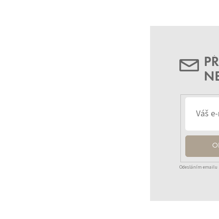
PŘ
N
O
Odesláním emailu 