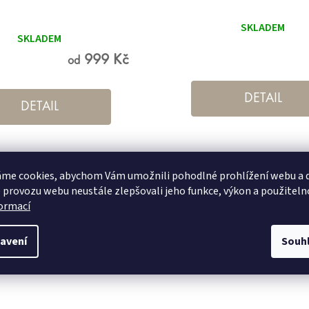
Průměrné
SKLADEM
odnocení
SKLADEM
roduktu
e
,0
999 Kč
od
 5
vězdiček.
DETAIL
DETAIL
 výřezem pro WC
50x60 cm
60x100 cm
70x120 cm
80x140 cm
me cookies, abychom Vám umožnili pohodlné prohlížení webu a d
 provozu webu neustále zlepšovali jeho funkce, výkon a použiteln
formací
avení
Souh