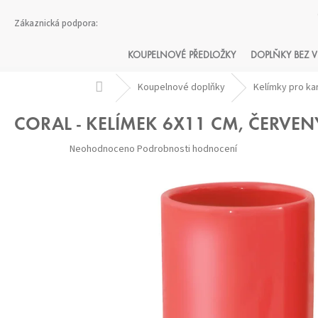
Přejít
na
obsah
KOUPELNOVÉ PŘEDLOŽKY
DOPLŇKY BEZ V
Domů
Koupelnové doplňky
Kelímky pro ka
CORAL - KELÍMEK 6X11 CM, ČERVEN
Průměrné
Neohodnoceno
Podrobnosti hodnocení
hodnocení
produktu
je
0,0
z 5
hvězdiček.