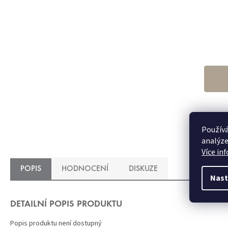
h
p
j
5
z
h
50x60 cm s
Používá
analýze
Více in
POPIS
HODNOCENÍ
DISKUZE
Nast
DETAILNÍ POPIS PRODUKTU
Popis produktu není dostupný