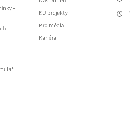
Náš příběh
ínky -
EU projekty
Pro média
ích
Kariéra
mulář