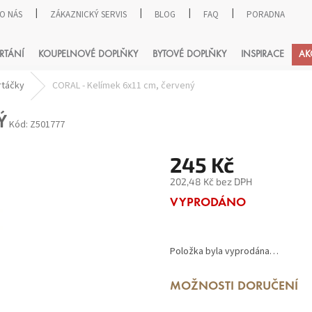
O NÁS
ZÁKAZNICKÝ SERVIS
BLOG
FAQ
PORADNA
HLEDAT
RTÁNÍ
KOUPELNOVÉ DOPLŇKY
BYTOVÉ DOPLŇKY
INSPIRACE
AK
rtáčky
CORAL - Kelímek 6x11 cm, červený
Ý
Kód:
Z501777
245 Kč
202,48 Kč bez DPH
Měrná
VYPRODÁNO
cena:
Položka byla vyprodána…
MOŽNOSTI DORUČENÍ