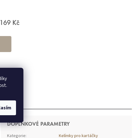
169 Kč
íky
ost.
lasím
DOPLŇKOVÉ PARAMETRY
Kategorie
:
Kelímky pro kartáčky