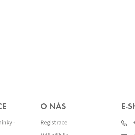
CE
O NÁS
E-S
ínky -
Registrace