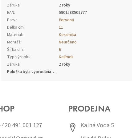
Záruka
:
2 roky
EAN
:
5901583501777
Barva
:
červená
Délka cm
:
11
Materiál
:
Keramika
Montáž
:
Neurčeno
Šířka cm
:
6
Typ výrobku
:
Kelímek
Záruka
:
2 roky
Položka byla vyprodána…
HOP
PRODEJNA
+420 491 001 127
Kalná Voda 5