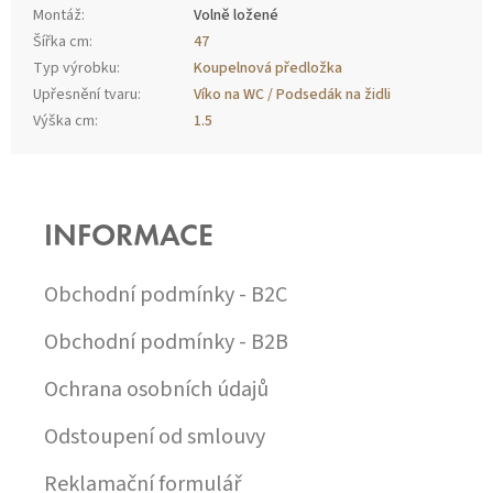
Montáž
:
Volně ložené
Šířka cm
:
47
Typ výrobku
:
Koupelnová předložka
Upřesnění tvaru
:
Víko na WC / Podsedák na židli
Výška cm
:
1.5
Z
Á
P
INFORMACE
A
T
Í
Obchodní podmínky - B2C
Obchodní podmínky - B2B
Ochrana osobních údajů
Odstoupení od smlouvy
Reklamační formulář