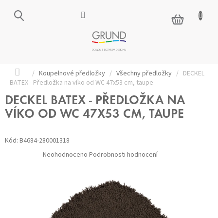
Přejít
na
NÁKUPNÍ
obsah
KOŠÍK
Domů
/
Koupelnové předložky
/
Všechny předložky
/
DECKEL
BATEX - Předložka na víko od WC 47x53 cm, taupe
DECKEL BATEX - PŘEDLOŽKA NA
VÍKO OD WC 47X53 CM, TAUPE
Kód:
B4684-280001318
Průměrné
Neohodnoceno
Podrobnosti hodnocení
hodnocení
produktu
je
0,0
z 5
hvězdiček.