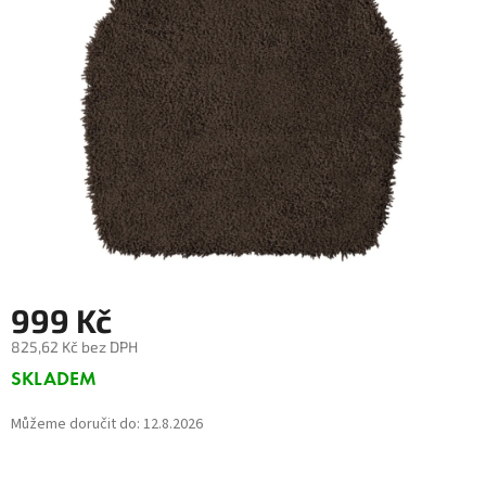
999 Kč
825,62 Kč bez DPH
Měrná
SKLADEM
cena:
Můžeme doručit do:
12.8.2026