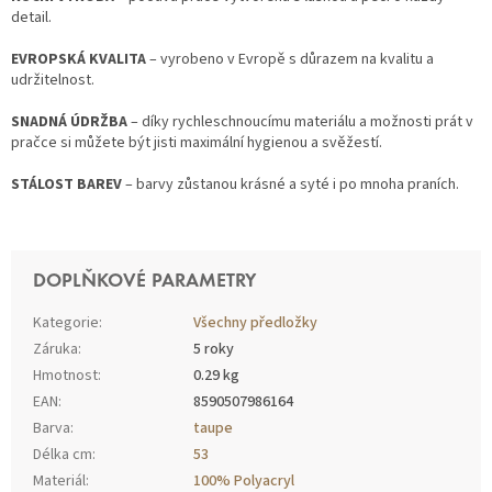
detail.
EVROPSKÁ KVALITA
– vyrobeno v Evropě s důrazem na kvalitu a
udržitelnost.
SNADNÁ ÚDRŽBA
– díky rychleschnoucímu materiálu a možnosti prát v
pračce si můžete být jisti maximální hygienou a svěžestí.
STÁLOST BAREV
– barvy zůstanou krásné a syté i po mnoha praních.
DOPLŇKOVÉ PARAMETRY
Kategorie
:
Všechny předložky
Záruka
:
5 roky
Hmotnost
:
0.29 kg
EAN
:
8590507986164
Barva
:
taupe
Délka cm
:
53
Materiál
:
100% Polyacryl