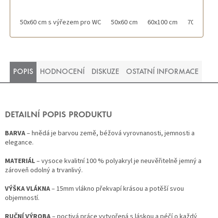
50x60 cm s výřezem pro WC
50x60 cm
60x100 cm
70x120 cm
POPIS
HODNOCENÍ
DISKUZE
OSTATNÍ INFORMACE
DETAILNÍ POPIS PRODUKTU
BARVA
– hnědá je barvou země, béžová vyrovnanosti, jemnosti a
elegance.
MATERIÁL
– vysoce kvalitní 100 % polyakryl je neuvěřitelně jemný a
zároveň odolný a trvanlivý.
VÝŠKA VLÁKNA
– 15mm vlákno překvapí krásou a potěší svou
objemností.
RUČNÍ VÝROBA
– poctivá práce vytvořená s láskou a péčí o každý