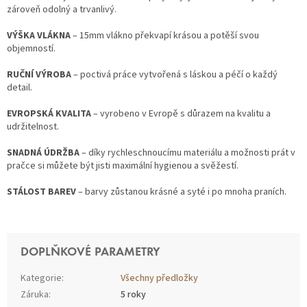
zároveň odolný a trvanlivý.
VÝŠKA VLÁKNA
– 15mm vlákno překvapí krásou a potěší svou
objemností.
RUČNÍ VÝROBA
– poctivá práce vytvořená s láskou a péčí o každý
detail.
EVROPSKÁ KVALITA
– vyrobeno v Evropě s důrazem na kvalitu a
udržitelnost.
SNADNÁ ÚDRŽBA
– díky rychleschnoucímu materiálu a možnosti prát v
pračce si můžete být jisti maximální hygienou a svěžestí.
STÁLOST BAREV
– barvy zůstanou krásné a syté i po mnoha praních.
DOPLŇKOVÉ PARAMETRY
Kategorie
:
Všechny předložky
Záruka
:
5 roky