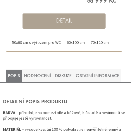
999 Kč
od
DETAIL
50x60 cm s výřezem pro WC
60x100 cm
70x120 cm
POPIS
HODNOCENÍ
DISKUZE
OSTATNÍ INFORMACE
DETAILNÍ POPIS PRODUKTU
BARVA
– přírodní je na pomezí bílé a béžové, k čistotě a nevinnosti se
připojuje ještě vyrovnanost.
MATERIÁL
– vysoce kvalitní 100 % polyakryl je neuvěřitelně jemný a