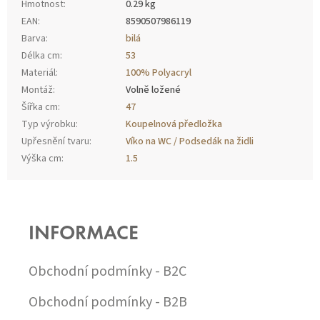
Hmotnost
:
0.29 kg
EAN
:
8590507986119
Barva
:
bilá
Délka cm
:
53
Materiál
:
100% Polyacryl
Montáž
:
Volně ložené
Šířka cm
:
47
Typ výrobku
:
Koupelnová předložka
Upřesnění tvaru
:
Víko na WC / Podsedák na židli
Výška cm
:
1.5
Z
Á
P
INFORMACE
A
T
Í
Obchodní podmínky - B2C
Obchodní podmínky - B2B