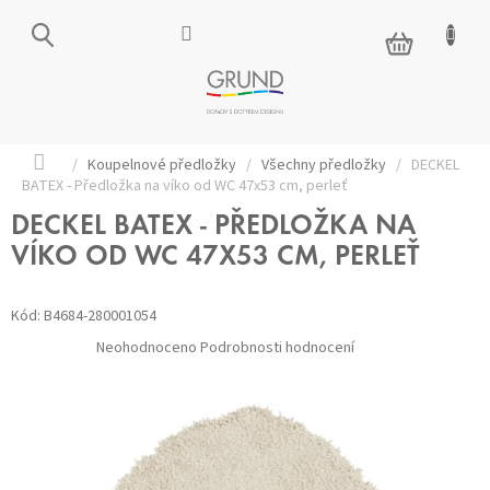
Přejít
na
NÁKUPNÍ
obsah
KOŠÍK
Domů
/
Koupelnové předložky
/
Všechny předložky
/
DECKEL
BATEX - Předložka na víko od WC 47x53 cm, perleť
DECKEL BATEX - PŘEDLOŽKA NA
VÍKO OD WC 47X53 CM, PERLEŤ
Kód:
B4684-280001054
Průměrné
Neohodnoceno
Podrobnosti hodnocení
hodnocení
produktu
je
0,0
z 5
hvězdiček.