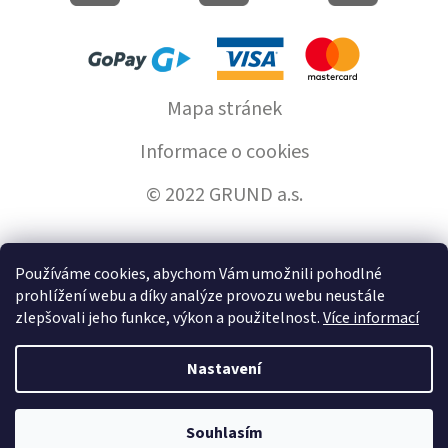
Mapa stránek
Informace o cookies
© 2022 GRUND a.s.
Používáme cookies, abychom Vám umožnili pohodlné
Vytvořil Shoptet
prohlížení webu a díky analýze provozu webu neustále
zlepšovali jeho funkce, výkon a použitelnost.
Více informací
Copyright 2026
GrundHome.cz
. Všechna práva vyhrazena.
Nastavení
Souhlasím