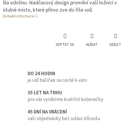
lila odstínu. Nadčasový design promění vaši ložnici v
útulné místo, které přímo zve do říše snů.
Detailní informace
ZEPTAT SE
HLÍDAT
SDÍLET
DO 24 HODIN
je váš balíček na cestě k vám
35 LET NA TRHU
pro vás vyrábíme kvalitní koberečky
45 DNÍ NA VRÁCENÍ
vaší objednávky bez udání důvodu