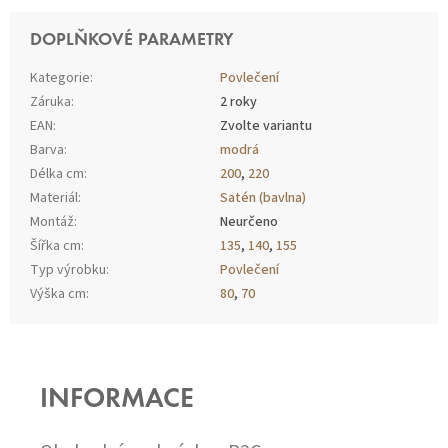
DOPLŇKOVÉ PARAMETRY
Kategorie
:
Povlečení
Záruka
:
2 roky
EAN
:
Zvolte variantu
Barva
:
modrá
Délka cm
:
200
,
220
Materiál
:
Satén (bavlna)
Montáž
:
Neurčeno
Šířka cm
:
135
,
140
,
155
Typ výrobku
:
Povlečení
Výška cm
:
80
,
70
Z
Á
P
INFORMACE
A
T
Í