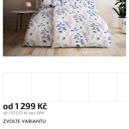
od
1 299 Kč
od
1 073,55 Kč
bez DPH
Měrná
ZVOLTE VARIANTU
cena: