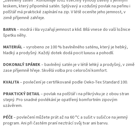
„bavlněný satén“. Kombinuje totiž všechny výhody bavlny s jemným
leskem, který připomíná satén. Splývavý a vzdušný povlak na peřinu i
polštář má praktické zapínání na zip. V létě oceníte jeho jemnost, v
zimě příjemně zahřeje.
BARVA
– modrá i lila vyzařují jemnost a klid. Bílá vnese do vaší ložnice
špetku něhy.
MATERIÁL
– vyrobeno ze 100 % bavlněného saténu, který je hebký,
hladký a prodyšný. Každý dotek dodá pocit luxusu a pohodlí.
DOKONALÝ SPÁNEK
– bavlněný satén je v létě lehký a prodyšný, v zimě
zase příjemně hřeje. Skvělá volba pro celoroční komfort.
KVALITA
– povlečení je certifikované podle Oeko-Tex Standard 100.
PRAKTICKÝ DETAIL
– povlak na polštář i na přikrývku je z obou stran
stejný. Pro snadné povlékání je opatřený komfortním zipovým
uzávěrem.
PÉČE
– povlečení můžete prát až na 60 °C a sušit v sušičce na jemný
program. Ani při častém praní neztrácí svůj tvar ani barvu.