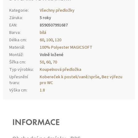
Kategorie
:
Všechny předložky
Záruka
:
5 roky
EAN
:
8590507991687
Barva
:
bílá
Délka cm
:
60
,
100
,
120
Materiál
:
100% Polyester MAGICSOFT
Montáž
:
Volně ložené
Šířka cm
:
50
,
60
,
70
Typ výrobku
:
Koupelnová předložka
Upřesnění
Kobereček k posteli/vaně/sprše
,
Bez výřezu
tvaru
:
pro WC
Výška cm
:
1.8
Z
Á
P
INFORMACE
A
T
Í