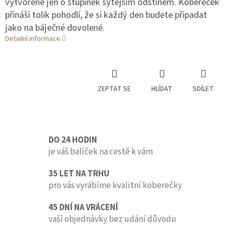
vytvořené jen o stupínek sytějším odstínem. Kobereček
přináší tolik pohodlí, že si každý den budete připadat
jako na báječné dovolené.
Detailní informace
ZEPTAT SE
HLÍDAT
SDÍLET
DO 24 HODIN
je váš balíček na cestě k vám
35 LET NA TRHU
pro vás vyrábíme kvalitní koberečky
45 DNÍ NA VRÁCENÍ
vaší objednávky bez udání důvodu