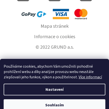
Mapa stránek
Informace o cookies
© 2022 GRUND a.s.
Používáme cookies, abychom Vám umožnili pohodlné
Vytvořil Shoptet
prohlížení webu a díky analýze provozu webu neustále
zlepšovali jeho funkce, výkon a použitelnost.
Více informací
Copyright 2026
GrundHome.cz
. Všechna práva vyhrazena.
Nastavení
Souhlasím