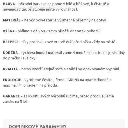
BARVA
– přírodní barva je na pomezí bílé a béžové, k čistotě a
nevinnosti tak přistupuje ještě vyrovnanost.
MATERIÁL
– hebký polyester je výjimečně příjemný na dotyk.
VÝŠKA
– vlákno s délkou 20 mm přináší dostatek pohodlí.
BEZPEČÍ
– díky protiskluzové vrstvě drží předložka vždy na místě.
ÚDRŽBA
– rychleschnoucí materiál zamezí množení bakterií a je vhodný
do pračky i sušičky.
KVALITA
– barvy vydrží stejně syté a stálé i po opakovaném vyprání.
EKOLOGIE
– vyrobené českou firmou GRUND na úpatí Krkonoš s
maximálním ohledem na přírodu.
GARANCE
– za kvalitu svých výrobků ručíme, proto prodlužujeme
záruku na 5 let.
DOPLŇKOVÉ PARAMETRY