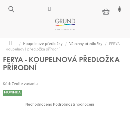
Přejít
na
NÁKUPNÍ
obsah
KOŠÍK
Domů
/
Koupelnové předložky
/
Všechny předložky
/
FERYA -
Koupelnová předložka přírodní
FERYA - KOUPELNOVÁ PŘEDLOŽKA
PŘÍRODNÍ
Kód:
Zvolte variantu
NOVINKA
Průměrné
Neohodnoceno
Podrobnosti hodnocení
hodnocení
produktu
je
0,0
z 5
hvězdiček.