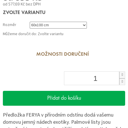
od
577,69 Kč
bez DPH
Měrná
ZVOLTE VARIANTU
cena:
Rozměr
Můžeme doručit do:
Zvolte variantu
MOŽNOSTI DORUČENÍ
Přidat do košíku
Předložka FERYA v přírodním odstínu dodá vašemu
domovu jemný nádech exotiky. Palmové listy jsou