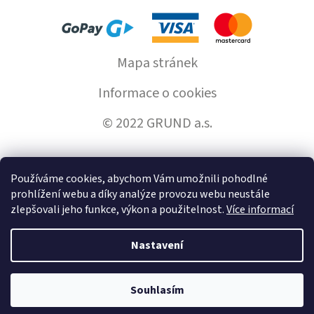
Mapa stránek
Informace o cookies
© 2022 GRUND a.s.
Používáme cookies, abychom Vám umožnili pohodlné
Vytvořil Shoptet
prohlížení webu a díky analýze provozu webu neustále
zlepšovali jeho funkce, výkon a použitelnost.
Více informací
Copyright 2026
GrundHome.cz
. Všechna práva vyhrazena.
Nastavení
Souhlasím