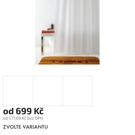
od
699 Kč
od
577,69 Kč
bez DPH
Měrná
ZVOLTE VARIANTU
cena: