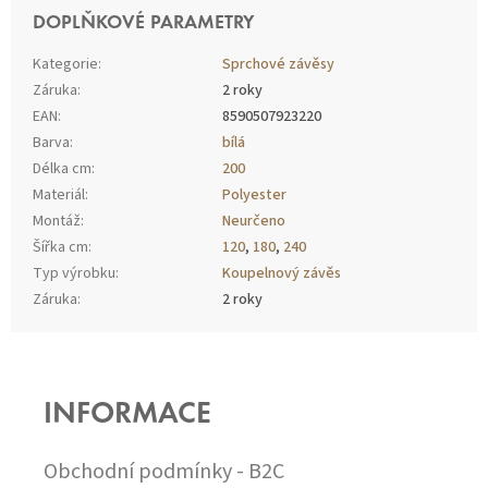
DOPLŇKOVÉ PARAMETRY
Kategorie
:
Sprchové závěsy
Záruka
:
2 roky
EAN
:
8590507923220
Barva
:
bílá
Délka cm
:
200
Materiál
:
Polyester
Montáž
:
Neurčeno
Šířka cm
:
120
,
180
,
240
Typ výrobku
:
Koupelnový závěs
Záruka
:
2 roky
Z
Á
P
INFORMACE
A
T
Í
Obchodní podmínky - B2C