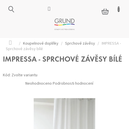
Přejít
na
NÁKUPNÍ
obsah
KOŠÍK
Domů
/
Koupelnové doplňky
/
Sprchové závěsy
/
IMPRESSA -
Sprchové závěsy bílé
IMPRESSA - SPRCHOVÉ ZÁVĚSY BÍLÉ
Kód:
Zvolte variantu
Průměrné
Neohodnoceno
Podrobnosti hodnocení
hodnocení
produktu
je
0,0
z 5
hvězdiček.