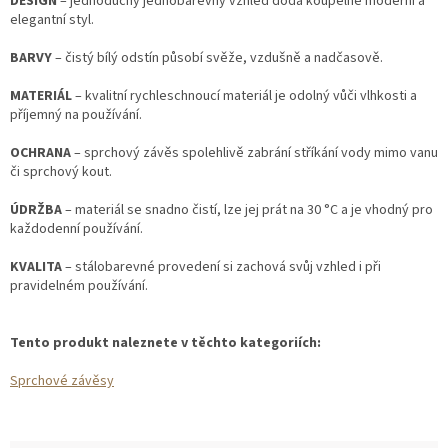
DESIGN
– jednoduchý jednobarevný vzhled dodá koupelně moderní a
elegantní styl.
BARVY
– čistý bílý odstín působí svěže, vzdušně a nadčasově.
MATERIÁL
– kvalitní rychleschnoucí materiál je odolný vůči vlhkosti a
příjemný na používání.
OCHRANA
– sprchový závěs spolehlivě zabrání stříkání vody mimo vanu
či sprchový kout.
ÚDRŽBA
– materiál se snadno čistí, lze jej prát na 30 °C a je vhodný pro
každodenní používání.
KVALITA
– stálobarevné provedení si zachová svůj vzhled i při
pravidelném používání.
Tento produkt naleznete v těchto kategoriích:
Sprchové závěsy