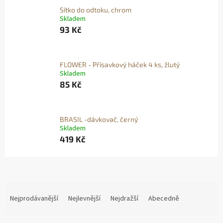
Sítko do odtoku, chrom
Skladem
93 Kč
FLOWER - Přísavkový háček 4 ks, žlutý
Skladem
85 Kč
BRASIL -dávkovač, černý
Skladem
419 Kč
Ř
A
Nejprodávanější
Nejlevnější
Nejdražší
Abecedně
Z
E