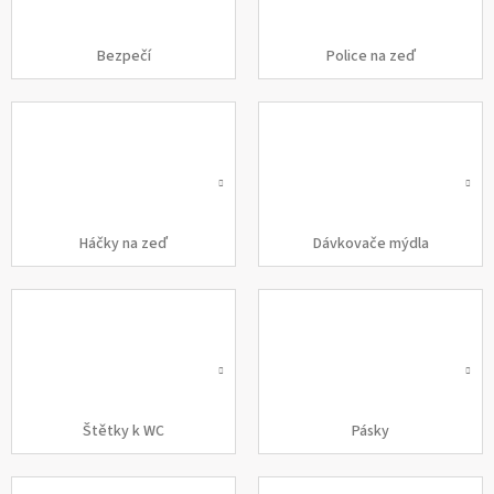
Bezpečí
Police na zeď
Háčky na zeď
Dávkovače mýdla
Štětky k WC
Pásky