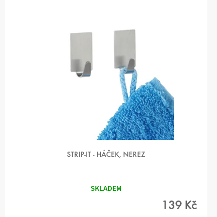
S
P
R
O
D
U
K
T
Ů
STRIP-IT - HÁČEK, NEREZ
SKLADEM
139 Kč