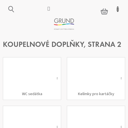
Přejít
na
NÁKUPNÍ
obsah
KOŠÍK
KOUPELNOVÉ DOPLŇKY
, STRANA 2
WC sedátka
Kelímky pro kartáčky