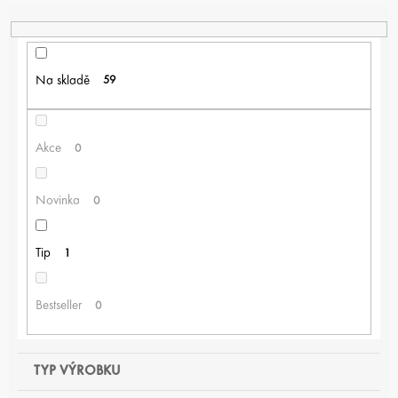
N
Í
P
R
Na skladě
59
O
D
U
K
Akce
0
T
Ů
Novinka
0
Tip
1
Bestseller
0
TYP VÝROBKU