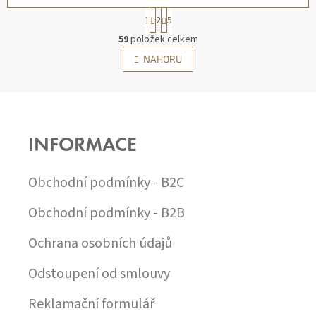
1
2
5
O
59
položek celkem
V
S
NAHORU
L
T
Á
R
D
Á
Z
A
N
C
Á
K
Í
O
P
P
V
INFORMACE
A
Á
R
T
N
V
Í
Í
Obchodní podmínky - B2C
K
Y
V
Obchodní podmínky - B2B
Ý
P
Ochrana osobních údajů
I
S
Odstoupení od smlouvy
U
Reklamační formulář