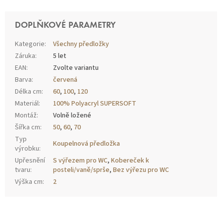
DOPLŇKOVÉ PARAMETRY
Kategorie
:
Všechny předložky
Záruka
:
5 let
EAN
:
Zvolte variantu
Barva
:
červená
Délka cm
:
60
,
100
,
120
Materiál
:
100% Polyacryl SUPERSOFT
Montáž
:
Volně ložené
Šířka cm
:
50
,
60
,
70
Typ
Koupelnová předložka
výrobku
:
Upřesnění
S výřezem pro WC
,
Kobereček k
tvaru
:
posteli/vaně/sprše
,
Bez výřezu pro WC
Výška cm
:
2
Z
Á