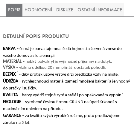
POPIS
HODNOCENÍ
DISKUZE
OSTATNÍ INFORMACE
DETAILNÍ POPIS PRODUKTU
BARVA
– černá je barva tajemna, šedá hojnosti a červená vnese do
vašeho domova sílu a energii.
MATERIÁL
– hebký polyakryl je výjimečně příjemný na dotyk.
VÝŠKA
– vlákno s délkou 20 mm přináší dostatek pohodlí.
BEZPEČÍ
– díky protiskluzové vrstvě drží předložka vždy na místě.
ÚDRŽBA
– rychleschnoucí materiál zamezí množení bakterií a je vhodný
do pračky i sušičky.
KVALITA
– barvy vydrží stejně syté a stálé i po opakovaném vyprání.
EKOLOGIE
– vyrobené českou firmou GRUND na úpatí Krkonoš s
maximálním ohledem na přírodu.
GARANCE
– za kvalitu svých výrobků ručíme, proto prodlužujeme
záruku na 5 let.