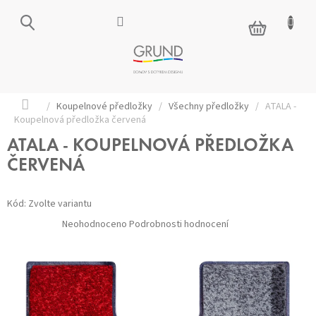
Přejít
na
NÁKUPNÍ
obsah
KOŠÍK
Domů
/
Koupelnové předložky
/
Všechny předložky
/
ATALA -
Koupelnová předložka červená
ATALA - KOUPELNOVÁ PŘEDLOŽKA
ČERVENÁ
Kód:
Zvolte variantu
Průměrné
Neohodnoceno
Podrobnosti hodnocení
hodnocení
produktu
je
0,0
z 5
hvězdiček.