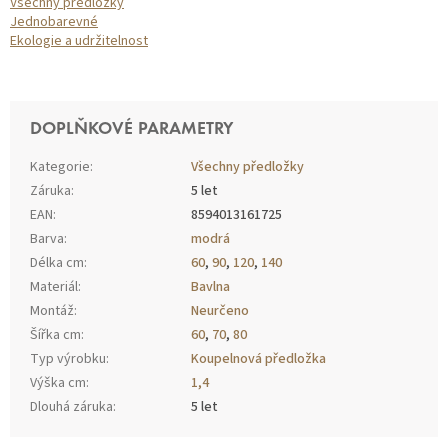
Všechny předložky
Jednobarevné
Ekologie a udržitelnost
DOPLŇKOVÉ PARAMETRY
Kategorie
:
Všechny předložky
Záruka
:
5 let
EAN
:
8594013161725
Barva
:
modrá
Délka cm
:
60
,
90
,
120
,
140
Materiál
:
Bavlna
Montáž
:
Neurčeno
Šířka cm
:
60
,
70
,
80
Typ výrobku
:
Koupelnová předložka
Výška cm
:
1,4
Dlouhá záruka
:
5 let
Z