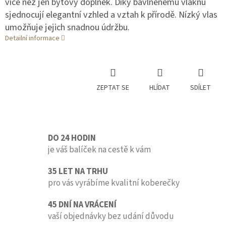
více než jen bytový doplněk. Díky bavlněnému vláknu
sjednocují elegantní vzhled a vztah k přírodě. Nízký vlas
umožňuje jejich snadnou údržbu.
Detailní informace
ZEPTAT SE
HLÍDAT
SDÍLET
DO 24 HODIN
je váš balíček na cestě k vám
35 LET NA TRHU
pro vás vyrábíme kvalitní koberečky
45 DNÍ NA VRÁCENÍ
vaší objednávky bez udání důvodu