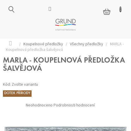
Přejít
na
NÁKUPNÍ
obsah
KOŠÍK
Domů
/
Koupelnové předložky
/
Všechny předložky
/
MARLA -
Koupelnová předložka šalvějová
MARLA - KOUPELNOVÁ PŘEDLOŽKA
ŠALVĚJOVÁ
Kód:
Zvolte variantu
DOTEK PŘÍRODY
Průměrné
Neohodnoceno
Podrobnosti hodnocení
hodnocení
produktu
je
0,0
z 5
hvězdiček.