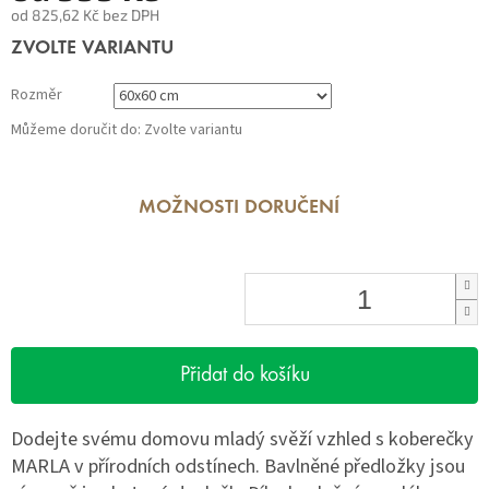
od
825,62 Kč
bez DPH
Měrná
ZVOLTE VARIANTU
cena:
Rozměr
Můžeme doručit do:
Zvolte variantu
MOŽNOSTI DORUČENÍ
Přidat do košíku
Dodejte svému domovu mladý svěží vzhled s koberečky
MARLA v přírodních odstínech. Bavlněné předložky jsou