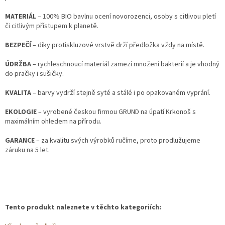
MATERIÁL
– 100% BIO bavlnu ocení novorozenci, osoby s citlivou pletí
či citlivým přístupem k planetě.
BEZPEČÍ
– díky protiskluzové vrstvě drží předložka vždy na místě.
ÚDRŽBA
– rychleschnoucí materiál zamezí množení bakterií a je vhodný
do pračky i sušičky.
KVALITA
– barvy vydrží stejně syté a stálé i po opakovaném vyprání.
EKOLOGIE
– vyrobené českou firmou GRUND na úpatí Krkonoš s
maximálním ohledem na přírodu.
GARANCE
– za kvalitu svých výrobků ručíme, proto prodlužujeme
záruku na 5 let.
Tento produkt naleznete v těchto kategoriích: