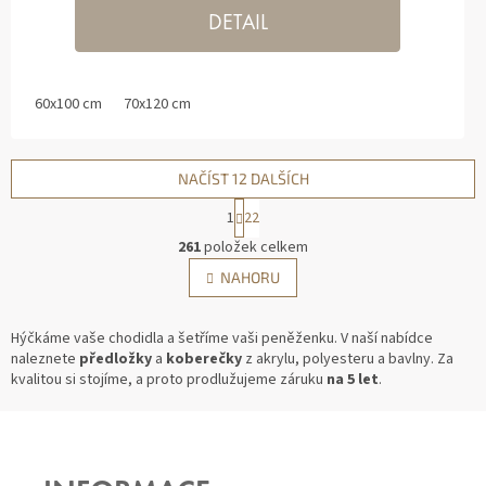
DETAIL
60x100 cm
70x120 cm
NAČÍST 12 DALŠÍCH
1
22
O
261
položek celkem
V
S
NAHORU
L
T
Á
R
D
Á
Hýčkáme vaše chodidla a šetříme vaši peněženku. V naší nabídce
A
N
naleznete
předložky
a
koberečky
z akrylu, polyesteru a bavlny. Za
C
K
kvalitou si stojíme, a proto prodlužujeme záruku
na 5 let
.
Í
O
P
V
Z
Á
R
N
V
Á
Í
K
P
Y