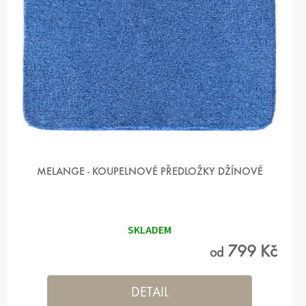
MELANGE - KOUPELNOVÉ PŘEDLOŽKY DŽÍNOVÉ
Průměrné
hodnocení
produktu
SKLADEM
je
5,0
799 Kč
od
z 5
hvězdiček.
DETAIL