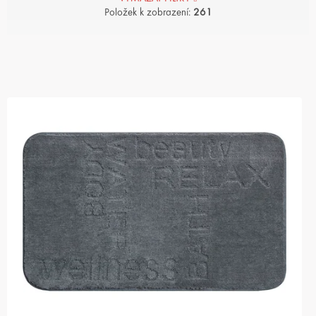
Položek k zobrazení:
261
V
Ý
P
I
S
P
R
O
D
U
K
T
Ů