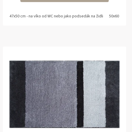
47x50 cm - na víko od WC nebo jako podsedák na židli
50x60 cm s 