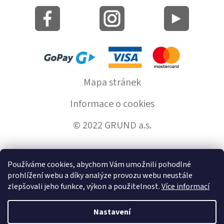
Mapa stránek
Informace o cookies
© 2022 GRUND a.s.
Používáme cookies, abychom Vám umožnili pohodlné
Vytvořil Shoptet
prohlížení webu a díky analýze provozu webu neustále
zlepšovali jeho funkce, výkon a použitelnost.
Více informací
Copyright 2026
GrundHome.cz
. Všechna práva vyhrazena.
Nastavení