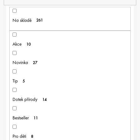
Í
P
R
Na skladě
261
O
D
U
K
Akce
10
T
Ů
Novinka
27
Tip
5
Dotek přírody
14
Bestseller
11
Pro děti
8