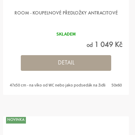
ROOM - KOUPELNOVÉ PŘEDLOŽKY ANTRACITOVÉ
SKLADEM
1 049 Kč
od
DETAIL
47x50 cm - na víko od WC nebo jako podsedák na židli
50x60 cm s 
NOVINKA