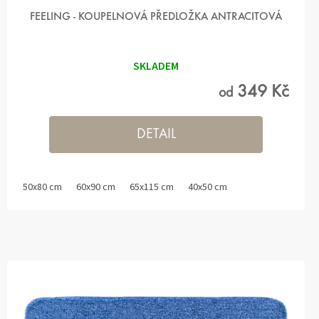
FEELING - KOUPELNOVÁ PŘEDLOŽKA ANTRACITOVÁ
SKLADEM
349 Kč
od
DETAIL
50x80 cm
60x90 cm
65x115 cm
40x50 cm