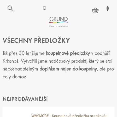
Přejít
na
NÁKUPNÍ
obsah
KOŠÍK
VŠECHNY PŘEDLOŽKY
Již přes 30 let šijeme
koupelnové předložky
v podhůří
Krkonoš. Vytvořili jsme nadčasový produkt, který se stal
nepostradatelným
doplňkem nejen do koupelny
, ale pro
celý domov.
NEJPRODÁVANĚJŠÍ
WAYMORE - Koupelnová předložka oranžová