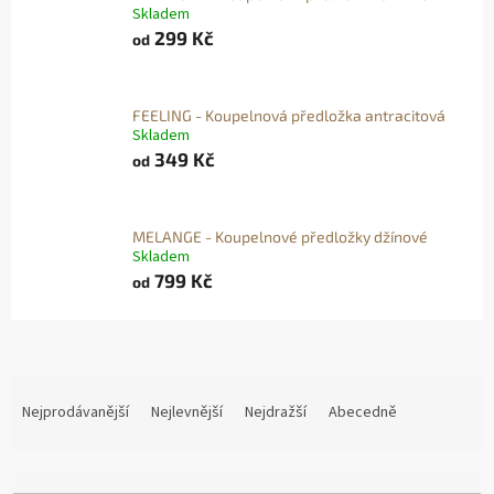
Skladem
299 Kč
od
FEELING - Koupelnová předložka antracitová
Skladem
349 Kč
od
MELANGE - Koupelnové předložky džínové
Skladem
799 Kč
od
Ř
A
Nejprodávanější
Nejlevnější
Nejdražší
Abecedně
Z
E
N