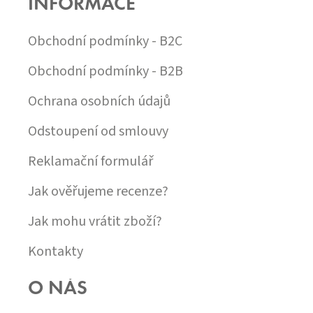
INFORMACE
A
V
T
Ý
Í
Obchodní podmínky - B2C
P
I
S
Obchodní podmínky - B2B
U
Ochrana osobních údajů
Odstoupení od smlouvy
Reklamační formulář
Jak ověřujeme recenze?
Jak mohu vrátit zboží?
Kontakty
O NÁS