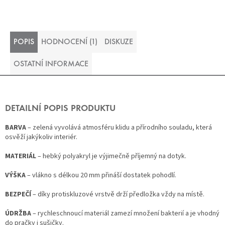
POPIS
HODNOCENÍ (1)
DISKUZE
OSTATNÍ INFORMACE
DETAILNÍ POPIS PRODUKTU
BARVA
– zelená vyvolává atmosféru klidu a přírodního souladu, která
osvěží jakýkoliv interiér.
MATERIÁL
– hebký polyakryl je výjimečně příjemný na dotyk.
VÝŠKA
– vlákno s délkou 20 mm přináší dostatek pohodlí.
BEZPEČÍ
– díky protiskluzové vrstvě drží předložka vždy na místě.
ÚDRŽBA
– rychleschnoucí materiál zamezí množení bakterií a je vhodný
do pračky i sušičky.