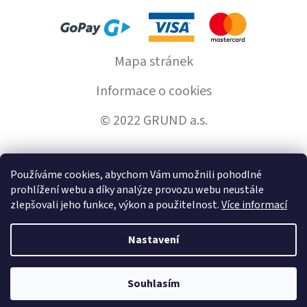
Mapa stránek
Informace o cookies
© 2022 GRUND a.s.
Používáme cookies, abychom Vám umožnili pohodlné
Vytvořil Shoptet
prohlížení webu a díky analýze provozu webu neustále
zlepšovali jeho funkce, výkon a použitelnost.
Více informací
Copyright 2026
GrundHome.cz
. Všechna práva vyhrazena.
Nastavení
Souhlasím