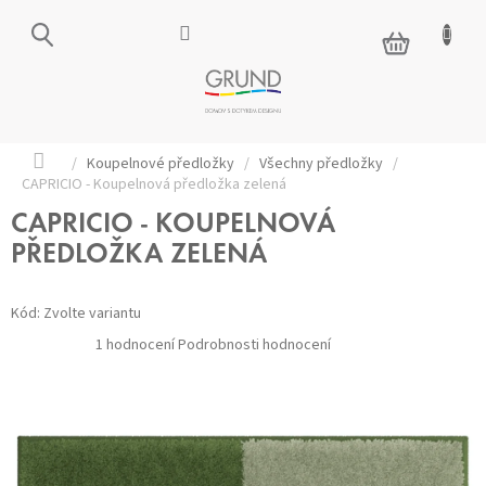
Přejít
na
NÁKUPNÍ
obsah
KOŠÍK
Domů
/
Koupelnové předložky
/
Všechny předložky
/
CAPRICIO - Koupelnová předložka zelená
CAPRICIO - KOUPELNOVÁ
PŘEDLOŽKA ZELENÁ
Kód:
Zvolte variantu
Průměrné
1 hodnocení
Podrobnosti hodnocení
hodnocení
produktu
je
5,0
z 5
hvězdiček.