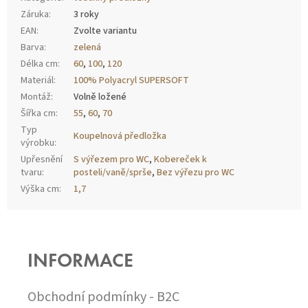
Záruka
:
3 roky
EAN
:
Zvolte variantu
Barva
:
zelená
Délka cm
:
60
,
100
,
120
Materiál
:
100% Polyacryl SUPERSOFT
Montáž
:
Volně ložené
Šířka cm
:
55
,
60
,
70
Typ
Koupelnová předložka
výrobku
:
Upřesnění
S výřezem pro WC
,
Kobereček k
tvaru
:
posteli/vaně/sprše
,
Bez výřezu pro WC
Výška cm
:
1,7
Z
Á
P
INFORMACE
A
T
Í
Obchodní podmínky - B2C