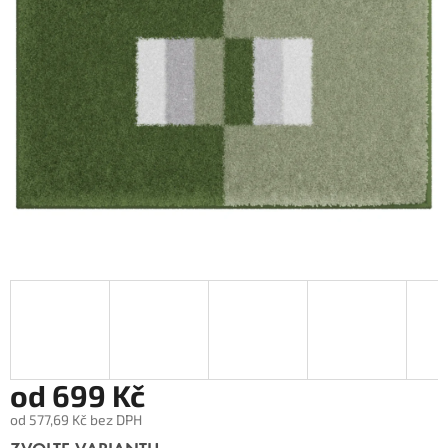
od
699 Kč
od
577,69 Kč
bez DPH
Měrná