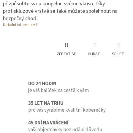
přizpůsobte svou koupelnu svému vkusu. Díky
protiskluzové vrstvě se také můžete spolehnout na
bezpečný chod.
Detailní informace
ZEPTAT SE
HLÍDAT
SDÍLET
DO 24 HODIN
je váš balíček na cestě k vám
35 LET NA TRHU
pro vás vyrábíme kvalitní koberečky
45 DNÍ NA VRÁCENÍ
vaší objednávky bez udání důvodu