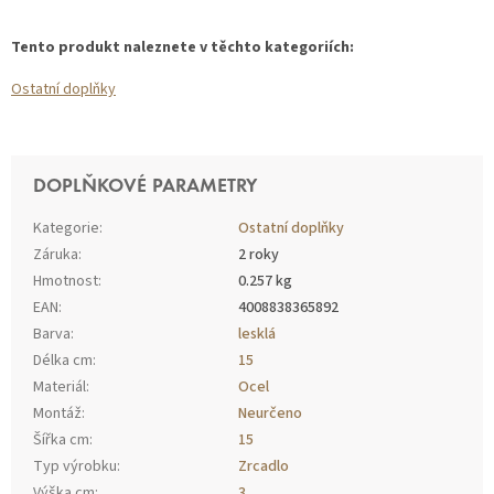
Tento produkt naleznete v těchto kategoriích:
Ostatní doplňky
DOPLŇKOVÉ PARAMETRY
Kategorie
:
Ostatní doplňky
Záruka
:
2 roky
Hmotnost
:
0.257 kg
EAN
:
4008838365892
Barva
:
lesklá
Délka cm
:
15
Materiál
:
Ocel
Montáž
:
Neurčeno
Šířka cm
:
15
Typ výrobku
:
Zrcadlo
Výška cm
:
3