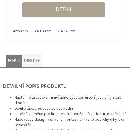
DETAIL
50x60 cm
60x100 cm
70x120 cm
POPIS
DISKUZE
DETAILNÍ POPIS PRODUKTU
Nástěnné zrcadlo s mimořádně vysokou úrovní jasu díky 8 LED
diodám
Dlouhá životnost cca 50 000 hodin
Vhodné zejména pro kosmetické použití díky efektu 3x zvětšení
Nadčasový design a snadná montáž na hladké povrchy díky třem
přísavkám