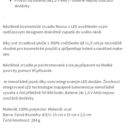
Provoz na baterie (4x1,5 V AAA ) - baterie nejsou součástí
dodávky
.
Nástěnné kosmetické zrcadlo Mosso s LED osvětlením svým
nadčasovým designem diskrétně zapadá do svého okolí.
Díky své zrcadlové ploše s 300% zvětšením (Ø 11,5 cm) je obzvláště
vhodné pro kosmetické použití a zpříjemňuje holení a nanášení make-
upu.
Nástěnné zrcadlo je pochromované a lze jej připevnit na hladké
povrchy pomocí tří přísavek.
Je mimořádně jasné díky osmi integrovaným LED diodám. Životnost
integrované LED technologie (napájené bateriemi) je mimořádně
vysoká a činí přibližně 50 000 hodin. Baterie (4x 1,5 V AAA) nejsou
součástí dodávky.
Materiál: 100% polyester: Materiál: ocel
Barva: černá Rozměry d/š/v: 15 cm x 15 cm x 2,5 cm
Čistá hmotnost: 284 g