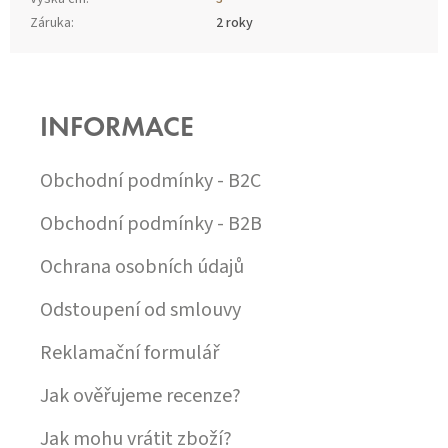
Záruka
:
2 roky
Z
Á
P
INFORMACE
A
T
Í
Obchodní podmínky - B2C
Obchodní podmínky - B2B
Ochrana osobních údajů
Odstoupení od smlouvy
Reklamační formulář
Jak ověřujeme recenze?
Jak mohu vrátit zboží?