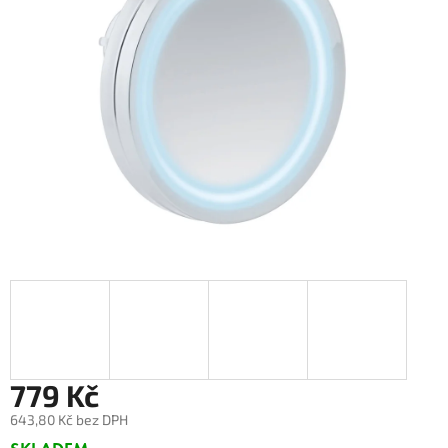
779 Kč
643,80 Kč bez DPH
Měrná