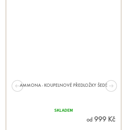
AMMONA - KOUPELNOVÉ PŘEDLOŽKY ŠEDÉ
Průměrné
hodnocení
SKLADEM
produktu
je
5,0
999 Kč
od
z 5
hvězdiček.