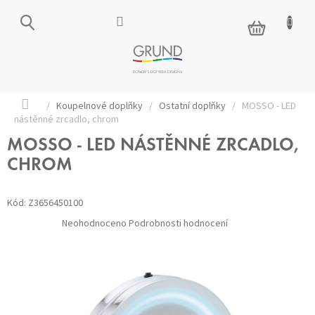
Přejít
na
NÁKUPNÍ
obsah
KOŠÍK
Domů
/
Koupelnové doplňky
/
Ostatní doplňky
/
MOSSO - LED
nástěnné zrcadlo, chrom
MOSSO - LED NÁSTĚNNÉ ZRCADLO,
CHROM
Kód:
Z3656450100
Průměrné
Neohodnoceno
Podrobnosti hodnocení
hodnocení
produktu
je
0,0
z 5
hvězdiček.