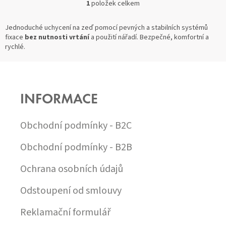
1
položek celkem
O
V
L
Jednoduché uchycení na zeď pomocí pevných a stabilních systémů
Á
fixace
bez nutnosti vrtání
a použití nářadí. Bezpečné, komfortní a
D
rychlé.
A
C
Z
Í
Á
P
P
R
INFORMACE
A
V
T
K
Í
Y
Obchodní podmínky - B2C
V
Ý
Obchodní podmínky - B2B
P
I
Ochrana osobních údajů
S
U
Odstoupení od smlouvy
Reklamační formulář