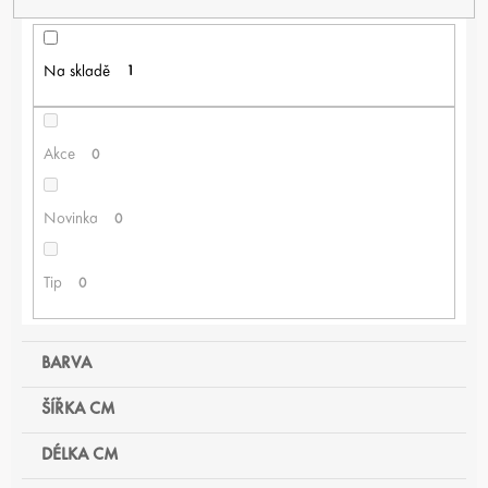
Í
P
R
Na skladě
1
O
D
U
K
Akce
0
T
Ů
Novinka
0
Tip
0
BARVA
ŠÍŘKA CM
DÉLKA CM