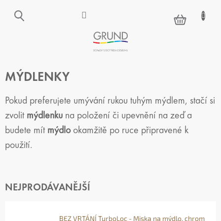
Přejít
na
NÁKUPNÍ
obsah
KOŠÍK
MÝDLENKY
Pokud preferujete umývání rukou tuhým mýdlem, stačí si
zvolit
mýdlenku
na položení či upevnění na zeď a
budete mít
mýdlo
okamžitě po ruce připravené k
použití.
NEJPRODÁVANĚJŠÍ
BEZ VRTÁNÍ TurboLoc - Miska na mýdlo, chrom