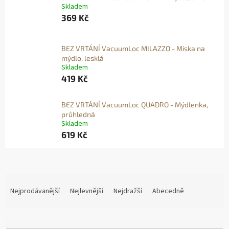
Skladem
369 Kč
BEZ VRTÁNÍ VacuumLoc MILAZZO - Miska na
mýdlo, lesklá
Skladem
419 Kč
BEZ VRTÁNÍ VacuumLoc QUADRO - Mýdlenka,
průhledná
Skladem
619 Kč
Ř
A
Nejprodávanější
Nejlevnější
Nejdražší
Abecedně
Z
E
N