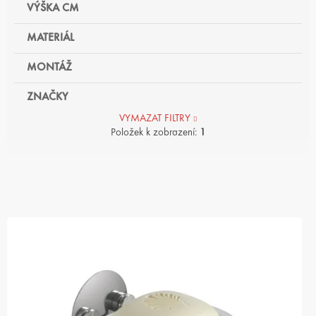
VÝŠKA CM
MATERIÁL
MONTÁŽ
ZNAČKY
VYMAZAT FILTRY
Položek k zobrazení:
1
V
Ý
P
I
S
P
R
O
D
U