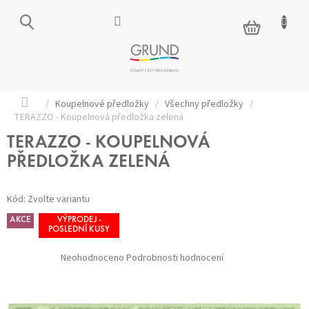
Přejít
na
NÁKUPNÍ
obsah
KOŠÍK
Domů
/
Koupelnové předložky
/
Všechny předložky
/
TERAZZO - Koupelnová předložka zelená
TERAZZO - KOUPELNOVÁ
PŘEDLOŽKA ZELENÁ
Kód:
Zvolte variantu
AKCE
VÝPRODEJ -
POSLEDNÍ KUSY
Průměrné
Neohodnoceno
Podrobnosti hodnocení
hodnocení
produktu
je
0,0
z 5
hvězdiček.