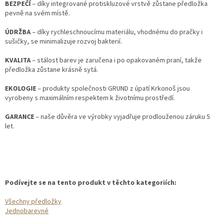
BEZPEČÍ
– díky integrované protiskluzové vrstvě zůstane předložka
pevně na svém místě.
ÚDRŽBA
– díky rychleschnoucímu materiálu, vhodnému do pračky i
sušičky, se minimalizuje rozvoj bakterií.
KVALITA
– stálost barev je zaručena i po opakovaném praní, takže
předložka zůstane krásně sytá.
EKOLOGIE
– produkty společnosti GRUND z úpatí Krkonoš jsou
vyrobeny s maximálním respektem k životnímu prostředí.
GARANCE
– naše důvěra ve výrobky vyjadřuje prodlouženou záruku 5
let.
Podívejte se na tento produkt v těchto kategoriích:
Všechny předložky
Jednobarevné