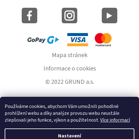
Mapa stránek
Informace o cookies
© 2022 GRUND a.s.
Používáme cookies, abychom Vám umožnili pohodlné
Vytvořil Shoptet
prohlížení webu a díky analýze provozu webu neustále
zlepšovali jeho funkce, výkon a použitelnost.
Více informací
Copyright 2026
GrundHome.cz
. Všechna práva vyhrazena.
Nastavení