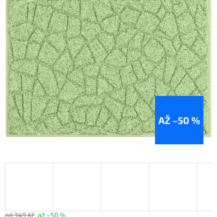
AŽ –50 %
od 349 Kč
až –50 %