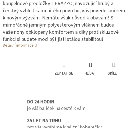
koupelnové předložky TERAZZO, navozující hrubý a
čerstvý vzhled kamenitého povrchu, vás povede směrem
k novým výzvám. Nemáte však důvod k obavám! S
mimořádně jemným polyesterovým vláknem budou
vaše nohy obklopeny komfortem a díky protiskluzové
funkci si budete moci být jisti stálou stabilitou!
Detailní informace
ZEPTAT SE
HLÍDAT
SDÍLET
DO 24 HODIN
je váš balíček na cestě k vám
35 LET NA TRHU
pro vás vyrábíme kvalitní koberečky