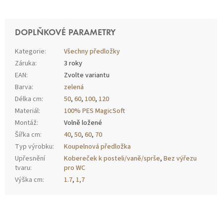
DOPLŇKOVÉ PARAMETRY
Kategorie
:
Všechny předložky
Záruka
:
3 roky
EAN
:
Zvolte variantu
Barva
:
zelená
Délka cm
:
50
,
60
,
100
,
120
Materiál
:
100% PES MagicSoft
Montáž
:
Volně ložené
Šířka cm
:
40
,
50
,
60
,
70
Typ výrobku
:
Koupelnová předložka
Upřesnění
Kobereček k posteli/vaně/sprše
,
Bez výřezu
tvaru
:
pro WC
Výška cm
:
1.7
,
1,7
Z
Á
P