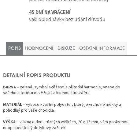
45 DNÍ NA VRÁCENÍ
vaší objednávky bez udání důvodu
POPIS
HODNOCENÍ
DISKUZE
OSTATNÍ INFORMACE
DETAILNÍ POPIS PRODUKTU
BARVA
– zelená, symbol svěžesti a přírodní harmonie, vnese do
vašeho interiéru osvěžující a klidnou atmosféru
MATERIÁL
– vysoce kvalitní polyester, který je vrcholně měkký a
pohodlný pro vaše chodidla.
VÝŠKA
– vlákna o dvou různých výškách, 20 a 15 mm, vám poskytnou
neopakovatelný dotykový zážitek.