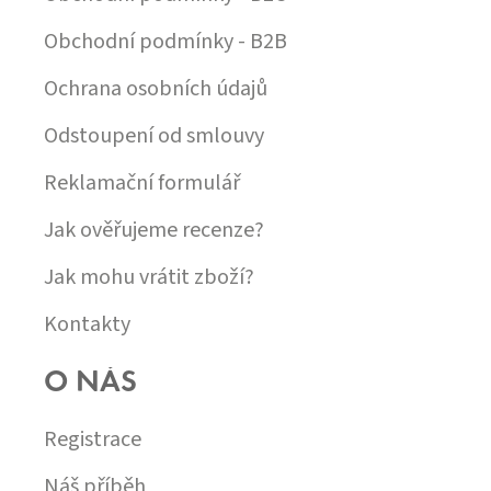
V
Ý
Obchodní podmínky - B2B
P
I
Ochrana osobních údajů
S
U
Odstoupení od smlouvy
Reklamační formulář
Jak ověřujeme recenze?
Jak mohu vrátit zboží?
Kontakty
O NÁS
Registrace
Náš příběh