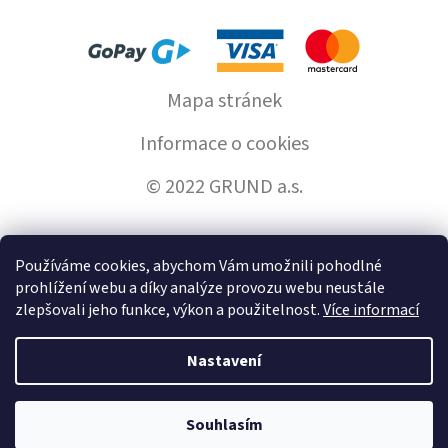
Mapa stránek
Informace o cookies
© 2022 GRUND a.s.
Používáme cookies, abychom Vám umožnili pohodlné
Vytvořil Shoptet
prohlížení webu a díky analýze provozu webu neustále
zlepšovali jeho funkce, výkon a použitelnost.
Více informací
Copyright 2026
GrundHome.cz
. Všechna práva vyhrazena.
Nastavení
Souhlasím