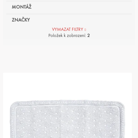
MONTÁŽ
ZNAČKY
VYMAZAT FILTRY
Položek k zobrazení:
2
V
Ý
P
I
S
P
R
O
D
U
K
T
Ů