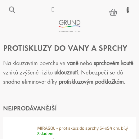
Přejít
na
NÁKUPNÍ
obsah
KOŠÍK
PROTISKLUZY DO VANY A SPRCHY
Na klouzavém povrchu ve
vaně
nebo
sprchovém koutě
vzniká zvýšené riziko
uklouznutí
. Nebezpečí se dá
snadno eliminovat díky
protiskluzovým podkložkám
.
NEJPRODÁVANĚJŠÍ
MIRASOL - protiskluz do sprchy 54x54 cm, bílý
Skladem