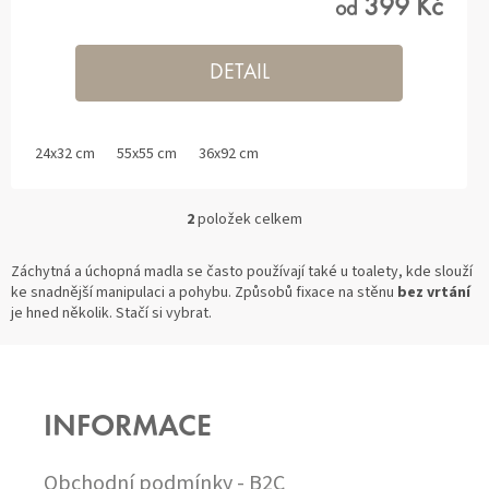
399 Kč
od
DETAIL
24x32 cm
55x55 cm
36x92 cm
2
položek celkem
O
V
L
Záchytná a úchopná madla se často používají také u toalety, kde slouží
Á
ke snadnější manipulaci a pohybu. Způsobů fixace na stěnu
bez vrtání
D
je hned několik. Stačí si vybrat.
A
C
Z
Í
Á
P
P
R
INFORMACE
A
V
T
K
Í
Y
Obchodní podmínky - B2C