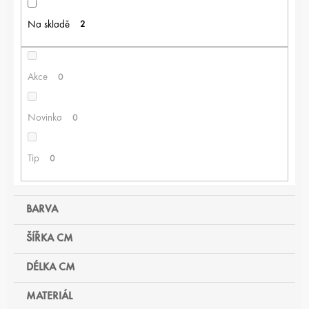
P
R
Na skladě
2
O
D
U
K
Akce
0
T
Ů
Novinka
0
Tip
0
BARVA
ŠÍŘKA CM
DÉLKA CM
MATERIÁL