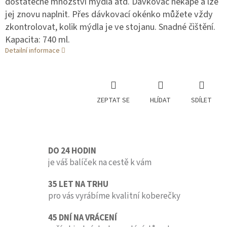
dostatečné množství mýdla atd. Dávkovač nekape a lze
jej znovu naplnit. Přes dávkovací okénko můžete vždy
zkontrolovat, kolik mýdla je ve stojanu. Snadné čištění.
Kapacita: 740 ml.
Detailní informace
ZEPTAT SE
HLÍDAT
SDÍLET
DO 24 HODIN
je váš balíček na cestě k vám
35 LET NA TRHU
pro vás vyrábíme kvalitní koberečky
45 DNÍ NA VRÁCENÍ