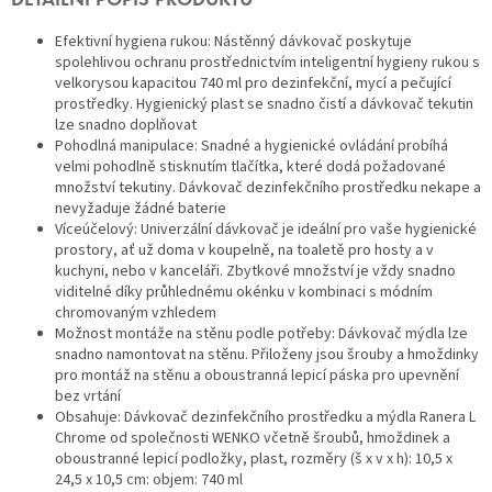
DETAILNÍ POPIS PRODUKTU
Efektivní hygiena rukou: Nástěnný dávkovač poskytuje
spolehlivou ochranu prostřednictvím inteligentní hygieny rukou s
velkorysou kapacitou 740 ml pro dezinfekční, mycí a pečující
prostředky. Hygienický plast se snadno čistí a dávkovač tekutin
lze snadno doplňovat
Pohodlná manipulace: Snadné a hygienické ovládání probíhá
velmi pohodlně stisknutím tlačítka, které dodá požadované
množství tekutiny. Dávkovač dezinfekčního prostředku nekape a
nevyžaduje žádné baterie
Víceúčelový: Univerzální dávkovač je ideální pro vaše hygienické
prostory, ať už doma v koupelně, na toaletě pro hosty a v
kuchyni, nebo v kanceláři. Zbytkové množství je vždy snadno
viditelné díky průhlednému okénku v kombinaci s módním
chromovaným vzhledem
Možnost montáže na stěnu podle potřeby: Dávkovač mýdla lze
snadno namontovat na stěnu. Přiloženy jsou šrouby a hmoždinky
pro montáž na stěnu a oboustranná lepicí páska pro upevnění
bez vrtání
Obsahuje: Dávkovač dezinfekčního prostředku a mýdla Ranera L
Chrome od společnosti WENKO včetně šroubů, hmoždinek a
oboustranné lepicí podložky, plast, rozměry (š x v x h): 10,5 x
24,5 x 10,5 cm: objem: 740 ml