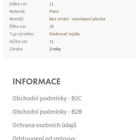
Délka cm
:
11
Materiál
:
Plast
Montáž
:
Bez vrtání - samolepicí plocha
Šířka cm
:
25
Typ výrobku
:
Dávkovač mýdla
Výška cm
:
11
Záruka
:
2 roky
Z
Á
P
INFORMACE
A
T
Í
Obchodní podmínky - B2C
Obchodní podmínky - B2B
Ochrana osobních údajů
Odstoupení od smlouvy