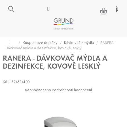
Přejít
na
NÁKUPNÍ
obsah
KOŠÍK
Domů
/
Koupelnové doplňky
/
Dávkovače mýdla
/
RANERA -
Dávkovač mýdla a dezinfekce, kovově lesklý
RANERA - DÁVKOVAČ MÝDLA A
DEZINFEKCE, KOVOVĚ LESKLÝ
Kód:
Z24584100
Průměrné
Neohodnoceno
Podrobnosti hodnocení
hodnocení
produktu
je
0,0
z 5
hvězdiček.