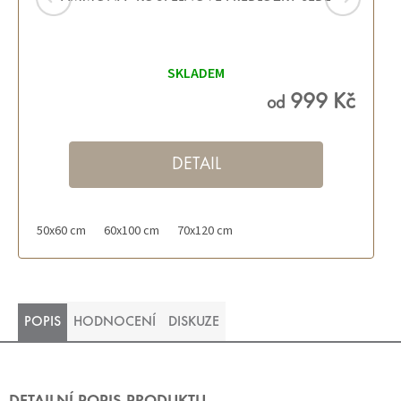
Průměrné
hodnocení
SKLADEM
produktu
je
5,0
999 Kč
od
z 5
hvězdiček.
DETAIL
50x60 cm
60x100 cm
70x120 cm
POPIS
HODNOCENÍ
DISKUZE