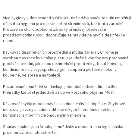
Více hygieny v domácnosti s WENKO - naše dávkovače tekutin umožňují
důležitou hygienu pro ochranu před šířením virů, bakterií a zárodků.
Protože se choroboplodné zárodky přenášejí především
prostřednictvím rukou, doporučuje se pravidelné mytí a dezinfekce
rukou.
Dávkovač dezinfekčních prostředků a mýdla Ranera L Chrome je
vyroben z vysoce kvalitního plastu a je ideálně vhodný pro porcované
podávání tekutin, jako jsou dezinfekční prostředky, tekuté mýdlo,
kondicionér na vlasy, sprchový gel, šampon a pleťové mléko, v
koupelně, ve sprše a na toaletě.
Požadované množství se dávkuje jednoduše stisknutím tlačítka.
Přihrádky lze plnit jednotlivě až do velkorysého objemu 740 ml.
Dávkovač mýdla neodkapává a snadno se čistí a doplňuje. Zbytkové
množství je vždy snadno viditelné díky průhlednému okénku v
kombinaci s módním chromovaným vzhledem.
Součástí balení jsou šrouby, hmoždinky a oboustranná lepicí páska -
pro montáž bez nutnosti vrtání.