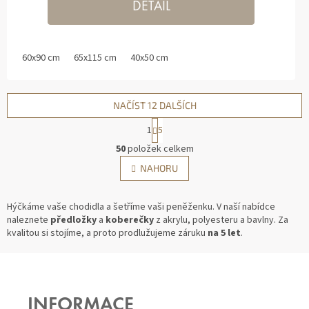
DETAIL
60x90 cm
65x115 cm
40x50 cm
NAČÍST 12 DALŠÍCH
1
5
O
50
položek celkem
V
S
NAHORU
L
T
Á
R
D
Á
Hýčkáme vaše chodidla a šetříme vaši peněženku. V naší nabídce
A
N
naleznete
předložky
a
koberečky
z akrylu, polyesteru a bavlny. Za
C
K
kvalitou si stojíme, a proto prodlužujeme záruku
na 5 let
.
Í
O
P
V
Z
Á
R
N
V
Á
Í
K
P
Y
INFORMACE
A