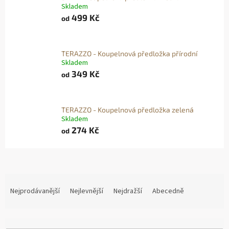
Skladem
499 Kč
od
TERAZZO - Koupelnová předložka přírodní
Skladem
349 Kč
od
TERAZZO - Koupelnová předložka zelená
Skladem
274 Kč
od
Ř
A
Nejprodávanější
Nejlevnější
Nejdražší
Abecedně
Z
E
N