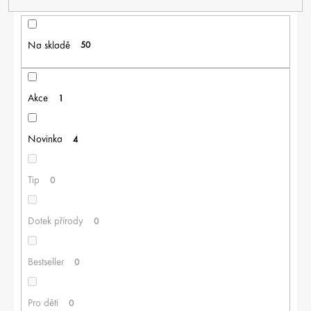
Í
P
R
Na skladě
50
O
D
U
K
Akce
1
T
Ů
Novinka
4
Tip
0
Dotek přírody
0
Bestseller
0
Pro děti
0