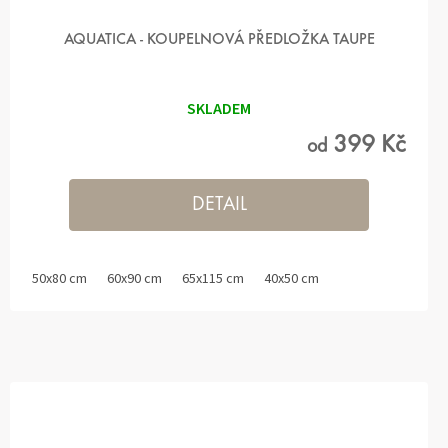
AQUATICA - KOUPELNOVÁ PŘEDLOŽKA TAUPE
SKLADEM
399 Kč
od
DETAIL
50x80 cm
60x90 cm
65x115 cm
40x50 cm