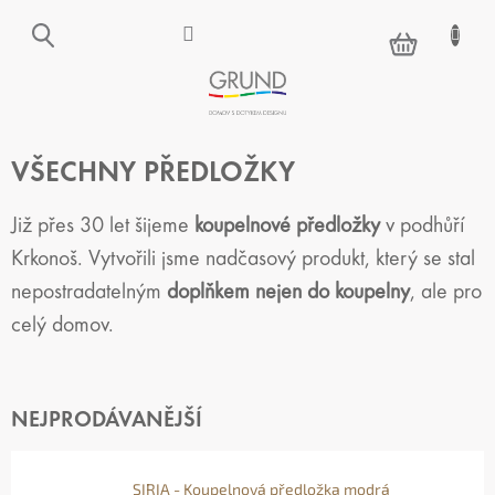
Přejít
na
NÁKUPNÍ
obsah
KOŠÍK
VŠECHNY PŘEDLOŽKY
Již přes 30 let šijeme
koupelnové předložky
v podhůří
Krkonoš. Vytvořili jsme nadčasový produkt, který se stal
nepostradatelným
doplňkem nejen do koupelny
, ale pro
celý domov.
NEJPRODÁVANĚJŠÍ
SIRIA - Koupelnová předložka modrá