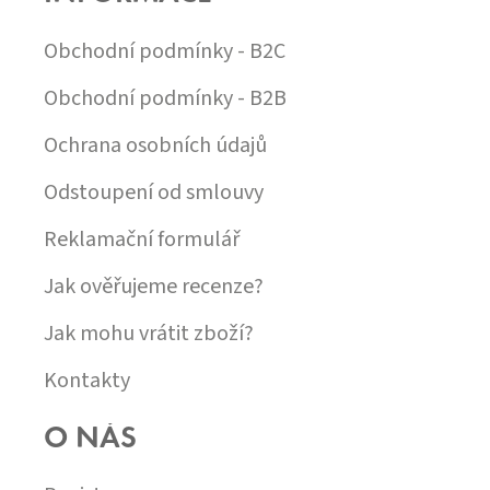
V
T
Ý
Í
Obchodní podmínky - B2C
P
I
S
Obchodní podmínky - B2B
U
Ochrana osobních údajů
Odstoupení od smlouvy
Reklamační formulář
Jak ověřujeme recenze?
Jak mohu vrátit zboží?
Kontakty
O NÁS