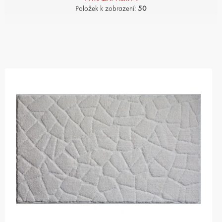
Položek k zobrazení:
50
V
Ý
P
I
S
P
R
O
D
U
K
T
Ů