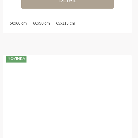
DETAIL
50x60 cm
60x90 cm
65x115 cm
NOVINKA