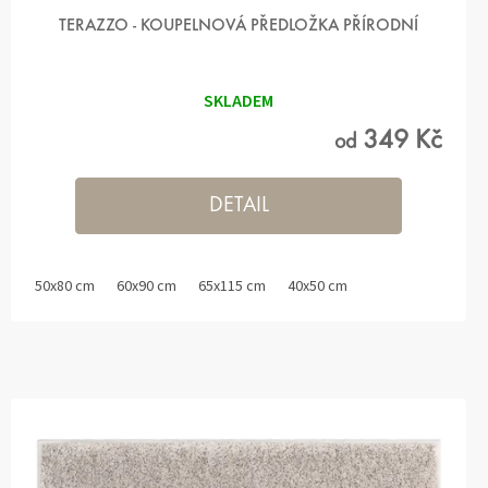
TERAZZO - KOUPELNOVÁ PŘEDLOŽKA PŘÍRODNÍ
SKLADEM
349 Kč
od
DETAIL
50x80 cm
60x90 cm
65x115 cm
40x50 cm