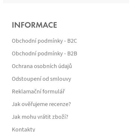
Z
Á
P
INFORMACE
A
T
Í
Obchodní podmínky - B2C
Obchodní podmínky - B2B
Ochrana osobních údajů
Odstoupení od smlouvy
Reklamační formulář
Jak ověřujeme recenze?
Jak mohu vrátit zboží?
Kontakty