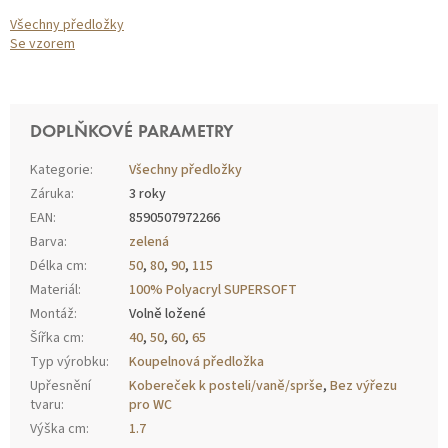
Všechny předložky
Se vzorem
DOPLŇKOVÉ PARAMETRY
Kategorie
:
Všechny předložky
Záruka
:
3 roky
EAN
:
8590507972266
Barva
:
zelená
Délka cm
:
50
,
80
,
90
,
115
Materiál
:
100% Polyacryl SUPERSOFT
Montáž
:
Volně ložené
Šířka cm
:
40
,
50
,
60
,
65
Typ výrobku
:
Koupelnová předložka
Upřesnění
Kobereček k posteli/vaně/sprše
,
Bez výřezu
tvaru
:
pro WC
Výška cm
:
1.7