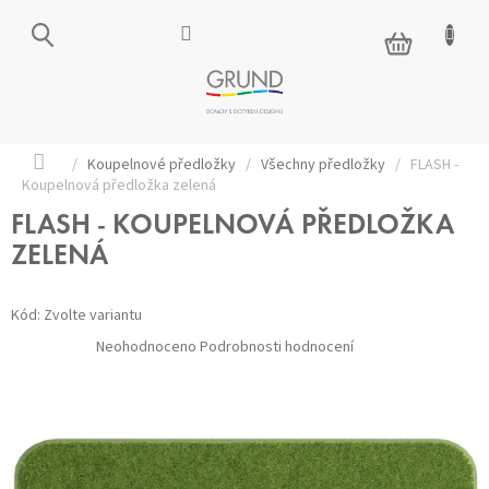
Přejít
na
NÁKUPNÍ
obsah
KOŠÍK
Domů
/
Koupelnové předložky
/
Všechny předložky
/
FLASH -
Koupelnová předložka zelená
FLASH - KOUPELNOVÁ PŘEDLOŽKA
ZELENÁ
Kód:
Zvolte variantu
Průměrné
Neohodnoceno
Podrobnosti hodnocení
hodnocení
produktu
je
0,0
z 5
hvězdiček.