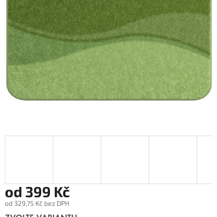
od
399 Kč
od
329,75 Kč
bez DPH
Měrná