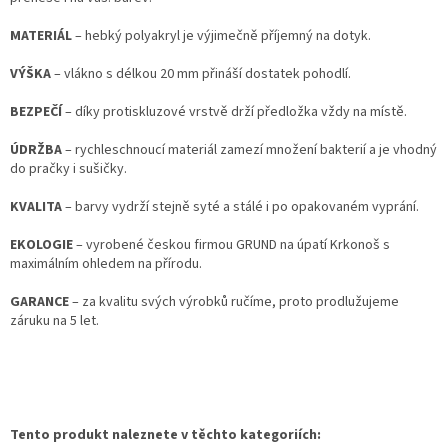
MATERIÁL
– hebký polyakryl je výjimečně příjemný na dotyk.
VÝŠKA
– vlákno s délkou 20 mm přináší dostatek pohodlí.
BEZPEČÍ
– díky protiskluzové vrstvě drží předložka vždy na místě.
ÚDRŽBA
– rychleschnoucí materiál zamezí množení bakterií a je vhodný
do pračky i sušičky.
KVALITA
– barvy vydrží stejně syté a stálé i po opakovaném vyprání.
EKOLOGIE
– vyrobené českou firmou GRUND na úpatí Krkonoš s
maximálním ohledem na přírodu.
GARANCE
– za kvalitu svých výrobků ručíme, proto prodlužujeme
záruku na 5 let.
Tento produkt naleznete v těchto kategoriích: