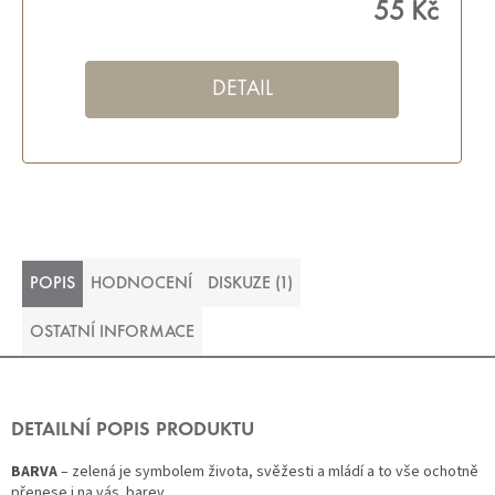
55 Kč
DETAIL
POPIS
HODNOCENÍ
DISKUZE (1)
OSTATNÍ INFORMACE
DETAILNÍ POPIS PRODUKTU
BARVA
– zelená je symbolem života, svěžesti a mládí a to vše ochotně
přenese i na vás. barev.