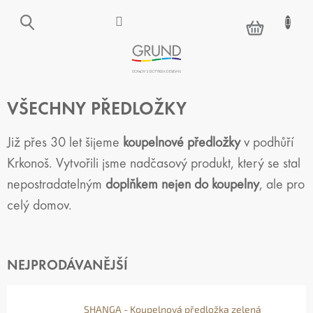
Přejít
na
NÁKUPNÍ
obsah
KOŠÍK
VŠECHNY PŘEDLOŽKY
Již přes 30 let šijeme
koupelnové předložky
v podhůří
Krkonoš. Vytvořili jsme nadčasový produkt, který se stal
nepostradatelným
doplňkem nejen do koupelny
, ale pro
celý domov.
NEJPRODÁVANĚJŠÍ
SHANGA - Koupelnová předložka zelená