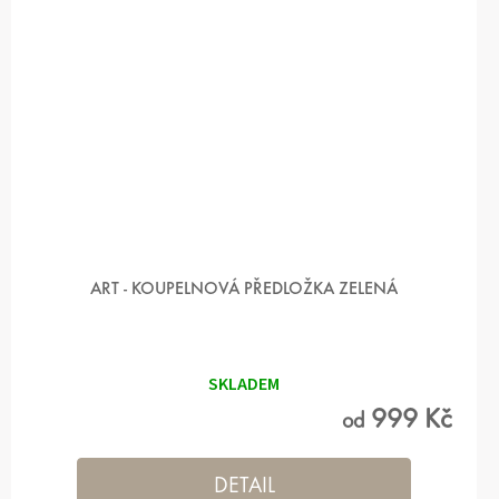
ART - KOUPELNOVÁ PŘEDLOŽKA ZELENÁ
Průměrné
hodnocení
produktu
SKLADEM
je
5,0
999 Kč
od
z 5
hvězdiček.
DETAIL