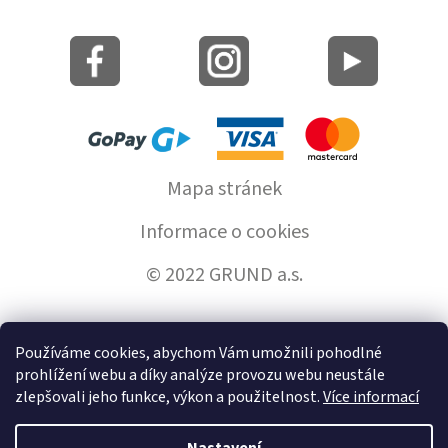
Mapa stránek
Informace o cookies
© 2022 GRUND a.s.
Používáme cookies, abychom Vám umožnili pohodlné
Vytvořil Shoptet
prohlížení webu a díky analýze provozu webu neustále
zlepšovali jeho funkce, výkon a použitelnost.
Více informací
Copyright 2026
GrundHome.cz
. Všechna práva vyhrazena.