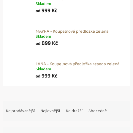
Skladem
999 Kč
od
MAYRA - Koupelnová předložka zelená
Skladem
899 Kč
od
LANA - Koupelnová předložka reseda zelená
Skladem
999 Kč
od
Ř
A
Nejprodávanější
Nejlevnější
Nejdražší
Abecedně
Z
E
N