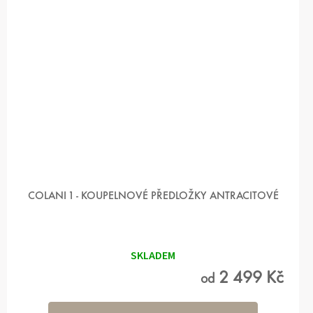
COLANI 1 - KOUPELNOVÉ PŘEDLOŽKY ANTRACITOVÉ
Průměrné
hodnocení
produktu
SKLADEM
je
4,0
2 499 Kč
od
z 5
hvězdiček.