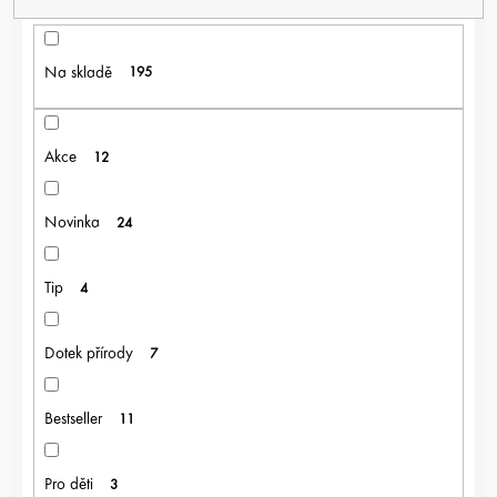
Í
P
R
Na skladě
195
O
D
U
K
Akce
12
T
Ů
Novinka
24
Tip
4
Dotek přírody
7
Bestseller
11
Pro děti
3