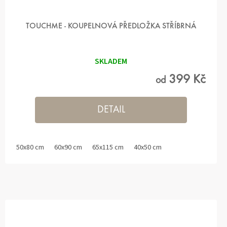
TOUCHME - KOUPELNOVÁ PŘEDLOŽKA STŘÍBRNÁ
SKLADEM
399 Kč
od
DETAIL
50x80 cm
60x90 cm
65x115 cm
40x50 cm