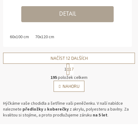
DETAIL
60x100 cm
70x120 cm
NAČÍST 12 DALŠÍCH
1
17
O
195
položek celkem
V
S
NAHORU
L
T
Á
R
D
Á
Hýčkáme vaše chodidla a šetříme vaši peněženku. V naší nabídce
A
N
naleznete
předložky
a
koberečky
z akrylu, polyesteru a bavlny. Za
C
K
kvalitou si stojíme, a proto prodlužujeme záruku
na 5 let
.
Í
O
P
V
Z
Á
R
N
V
Á
Í