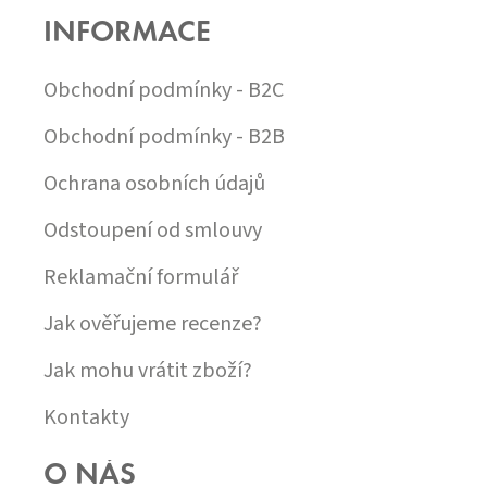
K
P
Y
INFORMACE
A
V
T
Ý
Í
Obchodní podmínky - B2C
P
I
S
Obchodní podmínky - B2B
U
Ochrana osobních údajů
Odstoupení od smlouvy
Reklamační formulář
Jak ověřujeme recenze?
Jak mohu vrátit zboží?
Kontakty
O NÁS