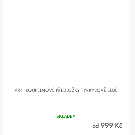
ART - KOUPELNOVÉ PŘEDLOŽKY TYRKYSOVĚ ŠEDÉ
Průměrné
hodnocení
produktu
SKLADEM
je
5,0
999 Kč
od
z 5
hvězdiček.