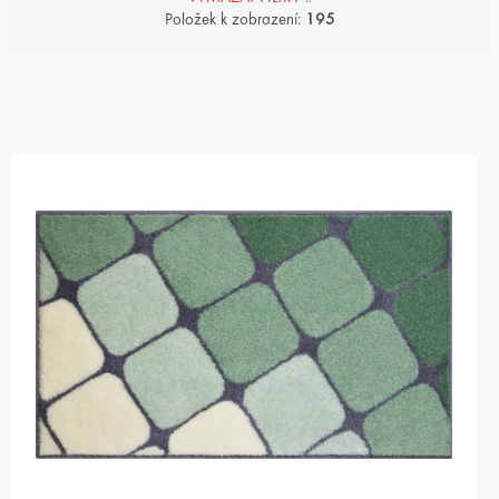
Položek k zobrazení:
195
V
Ý
P
I
S
P
R
O
D
U
K
T
Ů