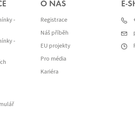
CE
O NÁS
E-S
ínky -
Registrace
Náš příběh
ínky -
EU projekty
Pro média
ích
Kariéra
mulář