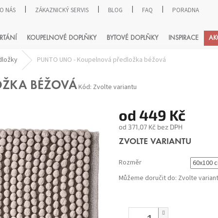
O NÁS
ZÁKAZNICKÝ SERVIS
BLOG
FAQ
PORADNA
HLEDAT
RTÁNÍ
KOUPELNOVÉ DOPLŇKY
BYTOVÉ DOPLŇKY
INSPIRACE
AK
dložky
PUNTO UNO - Koupelnová předložka béžová
OŽKA BÉŽOVÁ
Kód:
Zvolte variantu
od
449 Kč
od
371,07 Kč
bez DPH
Měrná
ZVOLTE VARIANTU
cena:
Rozměr
Můžeme doručit do:
Zvolte varian