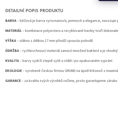
DETAILNÍ POPIS PRODUKTU
BARVA
– béžová je barva vyrovnanosti, jemnosti a elegance, navozuje p
MATERIÁL
– kombinace polyesteru a recyklovan
é
bavlny tvoří
dokonale
VÝŠ
KA
– vlákno s d
é
lkou 17 mm přináší spoustu pohodlí.
Ú
DR
ŽBA
– rychleschnoucí
materi
ál zamezí množení bakterií a je vhodn
KVALITA
– barvy vydrží stejně syt
é
a stál
é
i po opakovan
é
m vyprání.
EKOLOGIE
– vyrobené českou firmou GRUND na úpatí Krkonoš
s maxim
á
GARANCE
– za kvalitu svý
ch v
ýrobků ručíme, proto garantujeme záruku 
Z
Á
P
A