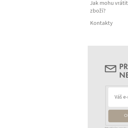
Jak mohu vrátit
zboží?
Kontakty
PŘ
N
O