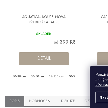
AQUATICA - KOUPELNOVÁ
CAP
PŘEDLOŽKA TAUPE
SKLADEM
399 Kč
od
DETAIL
Používá
50x80 cm
60x90 cm
65x115 cm
40x50 cm
50x80 cm
analýze
Více in
Nast
POPIS
HODNOCENÍ
DISKUZE
OSTATNÍ INF