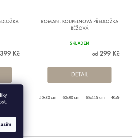
EDLOŽKA
ROMAN - KOUPELNOVÁ PŘEDLOŽKA
BÉŽOVÁ
SKLADEM
399 Kč
299 Kč
od
DETAIL
íky
 cm
40x50 cm bez výřezu+50x80 cm
50x80 cm
60x90 cm
víko,40x50 cm bez výřezu+50x80 
65x115 cm
40x50 cm
ost.
lasím