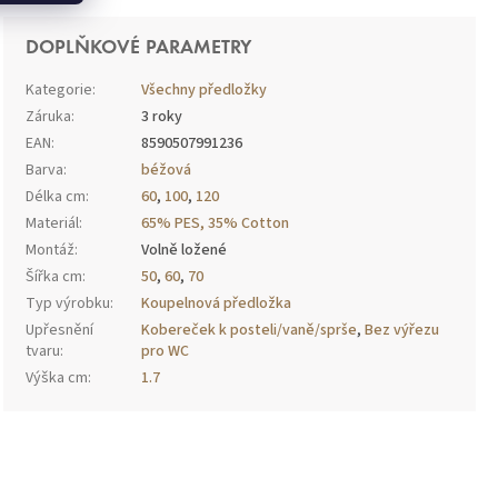
DOPLŇKOVÉ PARAMETRY
Kategorie
:
Všechny předložky
Záruka
:
3 roky
EAN
:
8590507991236
Barva
:
béžová
Délka cm
:
60
,
100
,
120
Materiál
:
65% PES, 35% Cotton
Montáž
:
Volně ložené
Šířka cm
:
50
,
60
,
70
Typ výrobku
:
Koupelnová předložka
Upřesnění
Kobereček k posteli/vaně/sprše
,
Bez výřezu
tvaru
:
pro WC
Výška cm
:
1.7