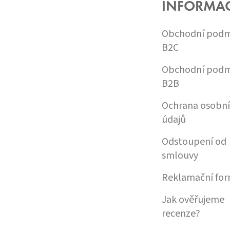
INFORMA
T
Í
Obchodní podm
B2C
Obchodní podm
B2B
Ochrana osobn
údajů
Odstoupení od
smlouvy
Reklamační for
Jak ověřujeme
recenze?