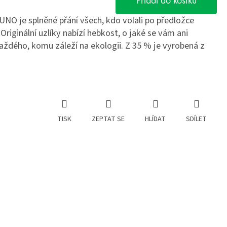
Přidat do košíku
O je splněné přání všech, kdo volali po předložce
riginální uzlíky nabízí hebkost, o jaké se vám ani
každého, komu záleží na ekologii. Z 35 % je vyrobená z
TISK
ZEPTAT SE
HLÍDAT
SDÍLET