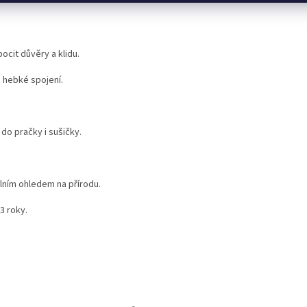
ocit důvěry a klidu.
 hebk
é
spojení.
ý
do pra
čky i sušičky.
lním ohledem na přírodu.
3 roky.