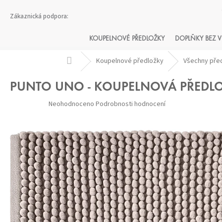
Přejít
na
obsah
KOUPELNOVÉ PŘEDLOŽKY
DOPLŇKY BEZ V
Domů
Koupelnové předložky
Všechny pře
PUNTO UNO - KOUPELNOVÁ PŘEDL
Průměrné
Neohodnoceno
Podrobnosti hodnocení
hodnocení
produktu
je
0,0
z 5
hvězdiček.