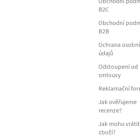
Obchodní podm
B2C
Obchodní podm
B2B
Ochrana osobn
údajů
Odstoupení od
smlouvy
Reklamační for
Jak ověřujeme
recenze?
Jak mohu vrátit
zboží?