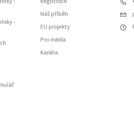
ínky -
Registrace
Náš příběh
ínky -
EU projekty
Pro média
ích
Kariéra
mulář