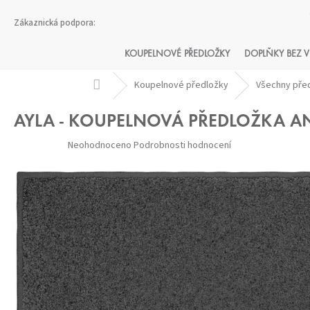
Přejít
na
obsah
KOUPELNOVÉ PŘEDLOŽKY
DOPLŇKY BEZ V
Domů
Koupelnové předložky
Všechny pře
AYLA - KOUPELNOVÁ PŘEDLOŽKA A
Průměrné
Neohodnoceno
Podrobnosti hodnocení
hodnocení
produktu
je
0,0
z 5
hvězdiček.