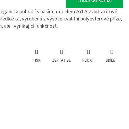
Přidat do košíku
leganci a pohodlí s naším modelem AYLA v antracitové
ředložka, vyrobená z vysoce kvalitní polyesterové příze,
 ale i vynikající funkčnost.
TISK
ZEPTAT SE
HLÍDAT
SDÍLET