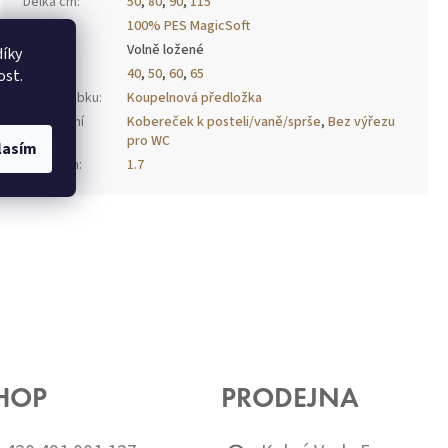
Délka cm
:
50
,
80
,
90
,
115
Materiál
:
100% PES MagicSoft
Montáž
:
Volně ložené
íky
Šířka cm
:
40
,
50
,
60
,
65
ost.
Typ výrobku
:
Koupelnová předložka
Upřesnění
Kobereček k posteli/vaně/sprše
,
Bez výřezu
tvaru
:
pro WC
lasím
Výška cm
:
1.7
HOP
PRODEJNA