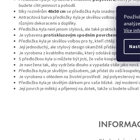
budete cítit jemnost a pohodlí.
Díky rozměrům
40x50 cm
se předložka Ayla snadno vejde do každ
Používá
Antracitová barva předložky Ayla je skvělou volbou pro ty, kteří 
analýze
různými dekoracemi a doplňky.
Předložka Ayla není jenom stylová, ale také praktická. Její povrch
Více in
Je vybavena
protiskluzovým spodním povrchem
, který zaji
Předložka Ayla je skvělou volbou pro ty, kteří chtějí svou koupeln
Nast
Její jednoduchý, ale stylový design okamžitě přidává do prostor
Je vyrobena z kvalitního materiálu, který odolává opotřebení a za
S předložkou Ayla si můžete být jisti, že vaše koupelna bude vy
Je navržena tak, aby vydržela dlouho a vypadala stále jako nová. 
Předložka Ayla je skvělým způsobem, jak přidat do vaší koupeln
Je vyrobena s ohledem na životní prostředí. Její polyesterový mat
Předložka Ayla je skvělým dárkem pro vaše blízké. Její moderní d
Její povrch je měkký a příjemný na dotek, takže si budete užívat 
Z
Á
P
A
INFORMA
T
Í