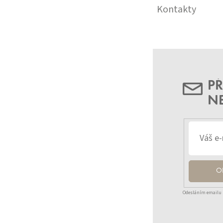
Kontakty
PŘ
N
O
Odesláním emailu 