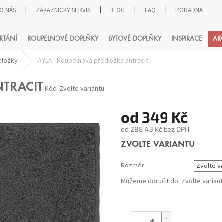
O NÁS
ZÁKAZNICKÝ SERVIS
BLOG
FAQ
PORADNA
HLEDAT
RTÁNÍ
KOUPELNOVÉ DOPLŇKY
BYTOVÉ DOPLŇKY
INSPIRACE
AK
dložky
AYLA - Koupelnová předložka antracit
NTRACIT
Kód:
Zvolte variantu
od
349 Kč
od
288,43 Kč
bez DPH
Měrná
ZVOLTE VARIANTU
cena:
Rozměr
Můžeme doručit do:
Zvolte varian