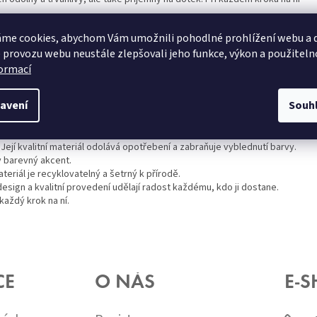
é koupelny, ať už je malá nebo velká.
me cookies, abychom Vám umožnili pohodlné prohlížení webu a d
preferují moderní a minimalistický styl. Tato barva se snadno kombinuje s
 provozu webu neustále zlepšovali jeho funkce, výkon a použiteln
 je odolný vůči sklivosti a snadno se udržuje čistý.
formací
šťuje bezpečnost při každém kroku.
u vylepšit a přidat do ní moderní a elegantní prvek.
avení
Souh
u eleganci a modernost.
braňuje tvorbě plísní a bakterií.
padat skvěle a bude přitahovat pozornost.
Její kvalitní materiál odolává opotřebení a zabraňuje vyblednutí barvy.
y barevný akcent.
eriál je recyklovatelný a šetrný k přírodě.
esign a kvalitní provedení udělají radost každému, kdo ji dostane.
každý krok na ní.
CE
O NÁS
E-S