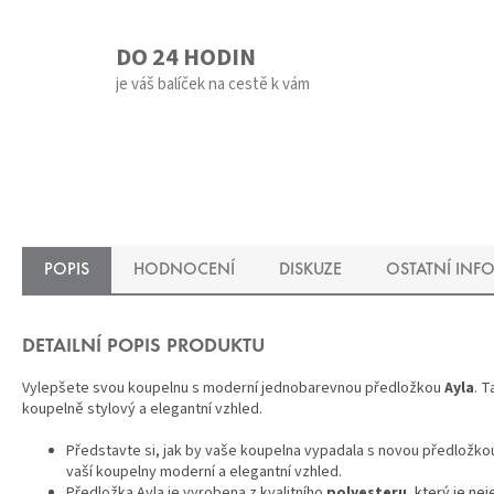
DO 24 HODIN
je váš balíček na cestě k vám
POPIS
HODNOCENÍ
DISKUZE
OSTATNÍ INF
DETAILNÍ POPIS PRODUKTU
Vylepšete svou koupelnu s moderní jednobarevnou předložkou
Ayla
. 
koupelně stylový a elegantní vzhled.
Představte si, jak by vaše koupelna vypadala s novou předložkou
vaší koupelny moderní a elegantní vzhled.
Předložka Ayla je vyrobena z kvalitního
polyesteru
, který je ne