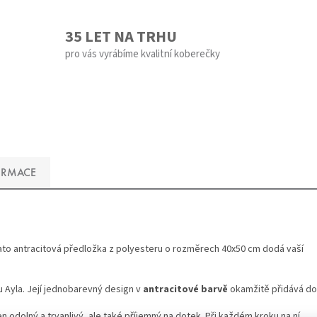
35 LET NA TRHU
pro vás vyrábíme kvalitní koberečky
ORMACE
Tato antracitová předložka z polyesteru o rozměrech 40x50 cm dodá vaší
 Ayla. Její jednobarevný design v
antracitové barvě
okamžitě přidává do
jen odolný a trvanlivý, ale také příjemný na dotek. Při každém kroku na ní